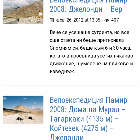
2008: Джелонди – Вер
фев. 26, 2012 at 13:35.
407
Вече се усещаше сутринта, но все
още стаята ни беше притихнала.
Спомням си, беше към 6 и 30 часа,
когато в просъница усетих някакво
движение, шумолене на пликове и
изведнъж...
Велоекспедиция Памир
2008: Дома на Мурад –
Тагаркаки (4135 м) –
Койтезек (4275 м) –
Джелонди