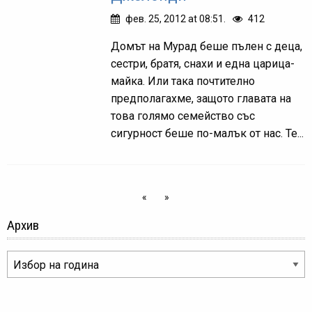
фев. 25, 2012 at 08:51.
412
Домът на Мурад беше пълен с деца,
сестри, братя, снахи и една царица-
майка. Или така почтително
предполагахме, защото главата на
това голямо семейство със
сигурност беше по-малък от нас. Те...
«
»
Архив