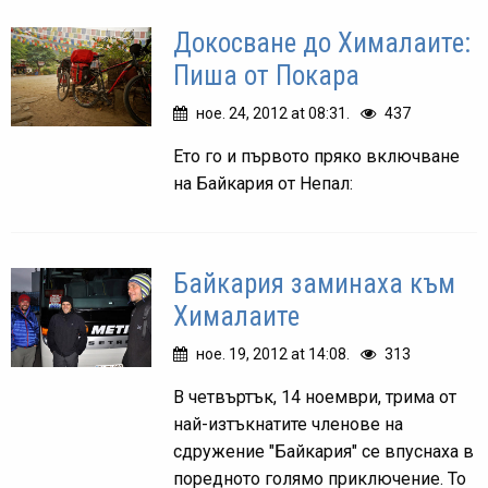
Докосване до Хималаите:
Пиша от Покара
ное. 24, 2012 at 08:31.
437
Ето го и първото пряко включване
на Байкария от Непал:
Байкария заминаха към
Хималаите
ное. 19, 2012 at 14:08.
313
В четвъртък, 14 ноември, трима от
най-изтъкнатите членове на
сдружение "Байкария" се впуснаха в
поредното голямо приключение. То