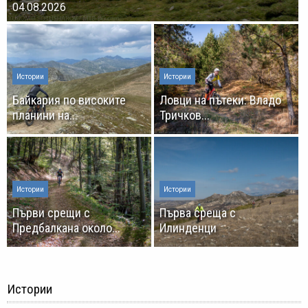
04.08.2026
Истории
Истории
Байкария по високите
Ловци на пътеки: Владо
планини на...
Тричков...
Истории
Истории
Първи срещи с
Първа среща с
Предбалкана около...
Илинденци
Истории