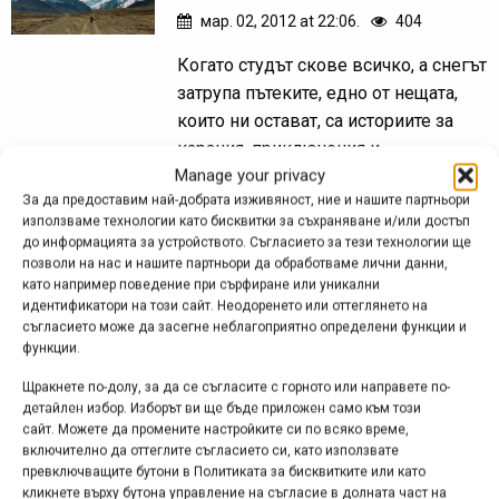
мар. 02, 2012 at 22:06.
404
Когато студът скове всичко, а снегът
затрупа пътеките, едно от нещата,
които ни остават, са историите за
карания, приключения и
Manage your privacy
преживявания. А пътешественик
За да предоставим най-добрата изживяност, ние и нашите партньори
като Иван Пенчев със сигурност
използваме технологии като бисквитки за съхраняване и/или достъп
може да...
до информацията за устройството. Съгласието за тези технологии ще
позволи на нас и нашите партньори да обработваме лични данни,
като например поведение при сърфиране или уникални
идентификатори на този сайт. Неодоренето или оттеглянето на
Велоекспедиция Памир
съгласието може да засегне неблагоприятно определени функции и
функции.
2008: Душанбе (последен
Щракнете по-долу, за да се съгласите с горното или направете по-
ден)
детайлен избор. Изборът ви ще бъде приложен само към този
сайт. Можете да промените настройките си по всяко време,
фев. 29, 2012 at 22:00.
393
включително да оттеглите съгласието си, като използвате
превключващите бутони в Политиката за бисквитките или като
25 часа ни отне да се доберем до
кликнете върху бутона управление на съгласие в долната част на