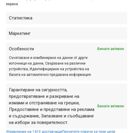
столицата на Таджикистан.
екрана.
Пътуването беше невероятна
Статистика
гърбавия! Японският варел, който ни
возеше, беше с колела с
големината на тротинетка и
Маркетинг
преодоляването на...
Особености
Винаги активен
Съчетаване и комбиниране на данни от други
източници на данни, Свързване на различни
Велоекспедиция Памир
устройства, Идентифициране на устройства на
2008: Хорог
базата на автоматично предавана информация.
фев. 28, 2012 at 22:31.
408
Гарантиране на сигурността,
предотвратяване и разкриване на
В града останахме следващите
измами и отстраняване на грешки,
няколко дни, които преминаваха в
Винаги активен
Предоставяне и представяне на реклама
тотално разпасване и излежаване.
и съдържание, Запазване и съобщаване
Макар че, както е известно, и
на избори за поверителност.
лежането изисква концентрация и
Управление на 1410 доставчици
Прочетете повече за тези цели