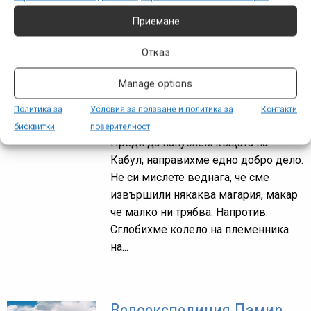
усилия. То не че имаше какво да...
Приемане
Отказ
Велоекспедиция Памир
Manage options
2008: Вер – Хорог
Политика за
Условия за ползване и политика за
Контакти
фев. 27, 2012 at 22:19.
399
бисквитки
поверителност
Преди да напуснем къщата на
Кабул, направихме едно добро дело.
Не си мислете веднага, че сме
извършили някаква магария, макар
че малко ни трябва. Напротив.
Сглобихме колело на племенника
на...
Велоекспедиция Памир