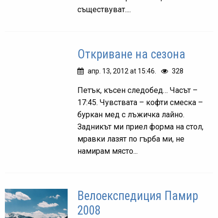
съществуват....
Откриване на сезона
апр. 13, 2012 at 15:46.
328
Петък, късен следобед… Часът –
17:45. Чувствата – кофти смеска –
буркан мед с лъжичка лайно.
Задникът ми приел форма на стол,
мравки лазят по гърба ми, не
намирам място...
Велоекспедиция Памир
2008