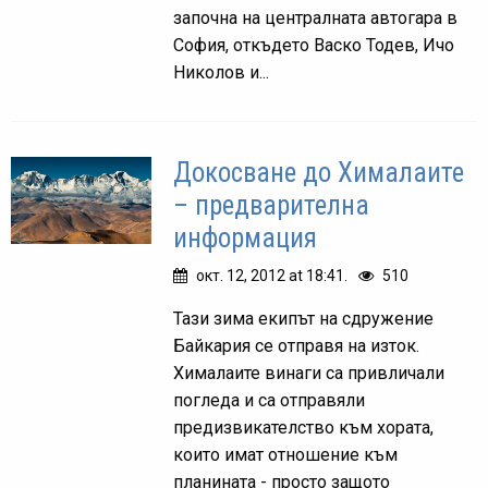
започна на централната автогара в
София, откъдето Васко Тодев, Ичо
Николов и...
Докосване до Хималаите
– предварителна
информация
окт. 12, 2012 at 18:41.
510
Тази зима екипът на сдружение
Байкария се отправя на изток.
Хималаите винаги са привличали
погледа и са отправяли
предизвикателство към хората,
които имат отношение към
планината - просто защото