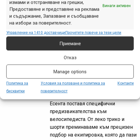
място в сърцата на колоездачите,
измами и отстраняване на грешки,
Винаги активен
Предоставяне и представяне на реклама
защото това е времето на
и съдържание, Запазване и съобщаване
гигантските отстъпки в Bike Center!
на избори за поверителност.
Предлагаме ти не просто Черен
Петък, а 30 дни с огромни...
Управление на 1410 доставчици
Прочетете повече за тези цели
Приемане
Отказ
Готови за есента с
намаления до 35% на
Manage options
екипировка Castelli
Политика за
Условия за ползване и политика за
Контакти
окт. 14, 2025 at 19:54.
455
бисквитки
поверителност
Есента поставя специфични
предизвикателства към
велосипедиста. От леко трико и
шорти преминаваме към прецизен
подбор на екипировка, която да пази