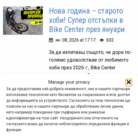
Нова година – старото
хоби! Супер отстъпки в
Bike Center през януари
ян. 08, 2026 at 17:17.
602
За да изпитваш същото, че дори по-
голямо удоволствие от любимото
хоби през 2026 г., Bike Center
подготвиха за теб супер промоции
Manage your privacy
през януари.
За да предоставим най-добрата изживяност, ние и нашите партньори
използваме технологии като бисквитки за съхраняване и/или достъп
до информацията за устройството. Съгласието за тези технологии ще
позволи на нас и нашите партньори да обработваме лични данни,
Коледни намаления в
като например поведение при сърфиране или уникални
идентификатори на този сайт. Неодоренето или оттеглянето на
Bike Center: до 40% през
съгласието може да засегне неблагоприятно определени функции и
декември
функции.