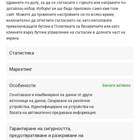
дек. 05, 2025 at 12:04.
471
Щракнете по-долу, за да се съгласите с горното или направете по-
детайлен избор. Изборът ви ще бъде приложен само към този
Празниците наближават и е време
сайт. Можете да промените настройките си по всяко време,
включително да оттеглите съгласието си, като използвате
да избереш подаръци за любимите
превключващите бутони в Политиката за бисквитките или като
хора. За да ти помогнат в избора,
кликнете върху бутона управление на съгласие в долната част на
Bike Center приготвиха стотици
екрана.
промоционални оферти с отстъпки
Статистика
до 40%.
Маркетинг
Black November е в Bike
Особености
Винаги активен
Center! Очакват те над
Съчетаване и комбиниране на данни от други
1000 продукта с до 40%
източници на данни, Свързване на различни
устройства, Идентифициране на устройства на
отстъпка!
базата на автоматично предавана информация.
ное. 04, 2025 at 17:31.
562
Гарантиране на сигурността,
Месец ноември има специално
предотвратяване и разкриване на