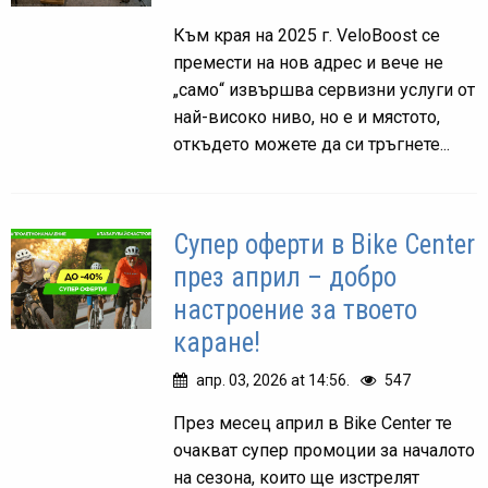
Към края на 2025 г. VeloBoost се
премести на нов адрес и вече не
„само“ извършва сервизни услуги от
най-високо ниво, но е и мястото,
откъдето можете да си тръгнете...
Супер оферти в Bike Center
през април – добро
настроение за твоето
каране!
апр. 03, 2026 at 14:56.
547
През месец април в Bike Center те
очакват супер промоции за началото
на сезона, които ще изстрелят