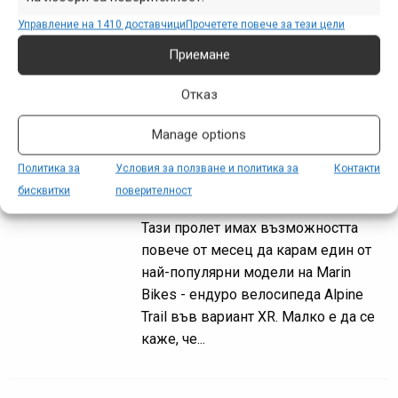
интересните педали Outlier Pendulum
Управление на 1410 доставчици
Прочетете повече за тези цели
е на български език и е дело на
Атанас Андреев (aplced).
Приемане
Отказ
Бързи впечатления от
Manage options
Marin Alpine Trail XR
Политика за
Условия за ползване и политика за
Контакти
бисквитки
поверителност
май 16, 2025 at 12:19.
1591
Тази пролет имах възможността
повече от месец да карам един от
най-популярни модели на Marin
Bikes - ендуро велосипеда Alpine
Trail във вариант XR. Малко е да се
каже, че...