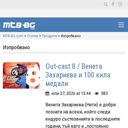
MTB-BG.com
>
Статии
>
Продукти
>
Изпробвано
Изпробвано
Out-cast 8 / Венета
Захариева и 100 кила
медали
юли 27, 2026 at 15:44.
383
Венета Захариева (Нети) е добре
позната на всеки, който следи
ендуро състезанията в последните
години, тъй като е „постоянно