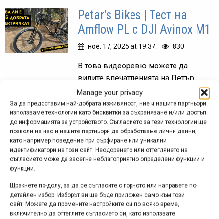
Petar’s Bikes | Тест на
Amflow PL с DJI Avinox M1
ное. 17, 2025 at 19:37.
830
В това видеоревю можете да
видите впечатленията на Петър
Петров (Petar's Bikes) от един ден
Manage your privacy
каране с най-мощната система за
За да предоставим най-добрата изживяност, ние и нашите партньори
използваме технологии като бисквитки за съхраняване и/или достъп
задвижване на е-байкове в
до информацията за устройството. Съгласието за тези технологии ще
момента - DJI Avinox M1,
позволи на нас и нашите партньори да обработваме лични данни,
монтирана...
като например поведение при сърфиране или уникални
идентификатори на този сайт. Неодоренето или оттеглянето на
съгласието може да засегне неблагоприятно определени функции и
функции.
Първа среща с Bosch
Щракнете по-долу, за да се съгласите с горното или направете по-
детайлен избор. Изборът ви ще бъде приложен само към този
Performance Line CX
сайт. Можете да промените настройките си по всяко време,
включително да оттеглите съгласието си, като използвате
юни 04, 2025 at 17:04.
2357