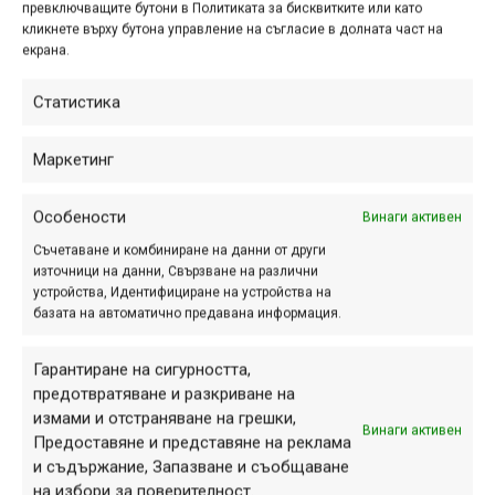
превключващите бутони в Политиката за бисквитките или като
кликнете върху бутона управление на съгласие в долната част на
В рамките на „Спици и бодли“ 2025,
екрана.
благодарение на Bosch Engineering
Center Sofia имах възможността да
Статистика
покарам и пробвам един е-байк със
системата Bosch Performance Line CX
Маркетинг
- вижте първите...
Особености
Винаги активен
Съчетаване и комбиниране на данни от други
Outlier Pendulum –
източници на данни, Свързване на различни
устройства, Идентифициране на устройства на
подробни впечатления от
базата на автоматично предавана информация.
Атанас Андреев
Гарантиране на сигурността,
юни 02, 2025 at 14:44.
920
предотвратяване и разкриване на
измами и отстраняване на грешки,
Едно от първите подробни и
Винаги активен
Предоставяне и представяне на реклама
информативни видеоревюта с
и съдържание, Запазване и съобщаване
реални впечатления от карането на
на избори за поверителност.