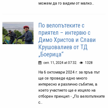
можем да го видим от малко...
По велопътеките с
приятел – интервю с
Димо Христов и Слави
Крушовалиев от ТД
„Боерица“
сеп. 11, 2024 at 07:32.
1328
На 6 октомври 2024 г. за пръв път
ще се проведе едно много
интересно и различно събитие, в
което участието ще е изцяло на
отборен принцип - „По велопътеките
с...