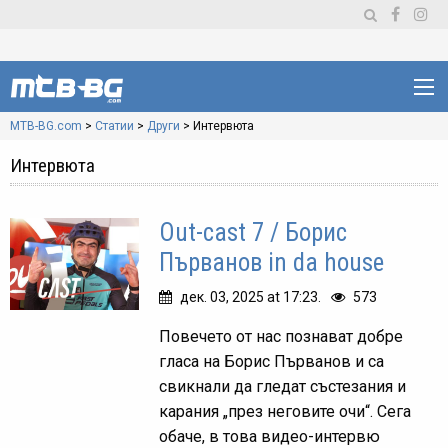
MTB-BG.com
>
Статии
>
Други
>
Интервюта
Интервюта
Out-cast 7 / Борис
Първанов in da house
дек. 03, 2025 at 17:23.
573
Повечето от нас познават добре
гласа на Борис Първанов и са
свикнали да гледат състезания и
карания „през неговите очи“. Сега
обаче, в това видео-интервю