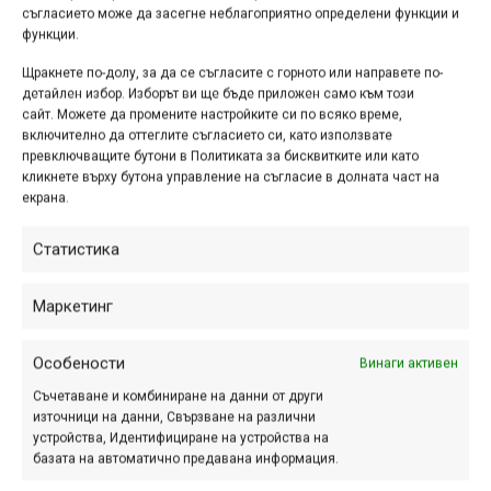
съгласието може да засегне неблагоприятно определени функции и
се нареди сред най-популярните в
функции.
България!
Щракнете по-долу, за да се съгласите с горното или направете по-
детайлен избор. Изборът ви ще бъде приложен само към този
сайт. Можете да промените настройките си по всяко време,
включително да оттеглите съгласието си, като използвате
„Без спирачки“, сезон 2,
превключващите бутони в Политиката за бисквитките или като
еп.7 | Димитър Гайдов и
кликнете върху бутона управление на съгласие в долната част на
екрана.
Георги Радев
Статистика
юни 21, 2024 at 17:00.
840
След кратка пауза, подкастът "Без
Маркетинг
спирачки" се завръща с епизод 7! На
гости са ни две легенди в
Особености
Винаги активен
българското спускане (и форкрос) -
Съчетаване и комбиниране на данни от други
Димитър Гайдов и Георги Радев.
източници на данни, Свързване на различни
устройства, Идентифициране на устройства на
базата на автоматично предавана информация.