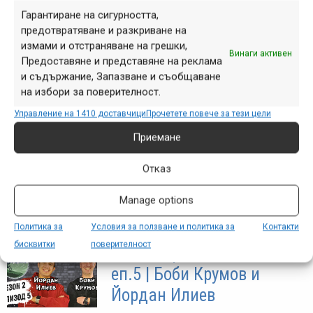
„Без спирачки“, сезон 2,
Гарантиране на сигурността,
еп.6 | Велоклуб „Крива
предотвратяване и разкриване на
измами и отстраняване на грешки,
спица“
Винаги активен
Предоставяне и представяне на реклама
май 15, 2024 at 16:56.
882
и съдържание, Запазване и съобщаване
на избори за поверителност.
Не беше лесно да минем „набързо“
Управление на 1410 доставчици
Прочетете повече за тези цели
през всички теми в рамките на този
интересен разговор с цели трима
Приемане
представители на Велоклуб „Крива
Отказ
спица“ - един от най-известните,
най-активни, а и...
Manage options
Политика за
Условия за ползване и политика за
Контакти
бисквитки
поверителност
„Без спирачки“, сезон 2,
еп.5 | Боби Крумов и
Йордан Илиев