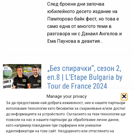
След броени дни започва
юбилейното десето издание на
Пампорово байк фест, но това е
само една от многото теми в
разговора ни с Данаил Ангелов и
Ема Паунова в деветия...
„Без спирачки“, сезон 2,
еп.8 | L’Etape Bulgaria by
Tour de France 2024
Manage your privacy
юли 12, 2024 at 16:57.
784
За да предоставим най-добрата изживяност, ние и нашите партньори
Научете всичко важно за L’Etape
използваме технологии като бисквитки за съхраняване и/или достъп
до информацията за устройството. Съгласието за тези технологии ще
Bulgaria by Tour de France - едно
позволи на нас и нашите партньори да обработваме лични данни,
колоездачно събитие, което още с
като например поведение при сърфиране или уникални
дебютното си издание през 2023 г.
идентификатори на този сайт. Неодоренето или оттеглянето на