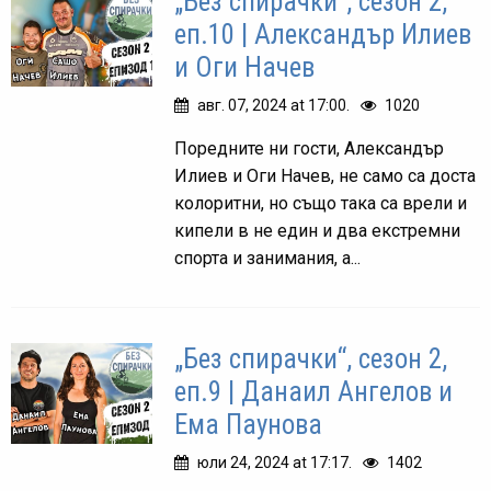
„Без спирачки“, сезон 2,
еп.10 | Александър Илиев
и Оги Начев
авг. 07, 2024 at 17:00.
1020
Поредните ни гости, Александър
Илиев и Оги Начев, не само са доста
колоритни, но също така са врели и
кипели в не един и два екстремни
спорта и занимания, а...
„Без спирачки“, сезон 2,
еп.9 | Данаил Ангелов и
Ема Паунова
юли 24, 2024 at 17:17.
1402