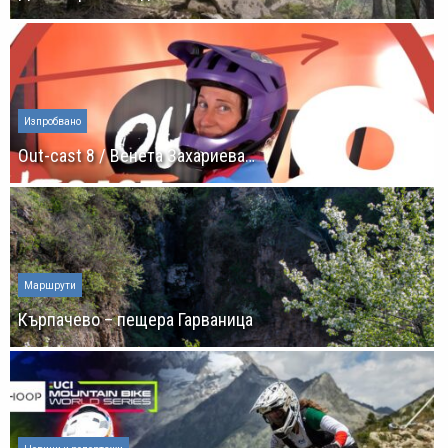
Изпробвано
Out-cast 8 / Венета Захариева…
Маршрути
Кърпачево – пещера Гарваница