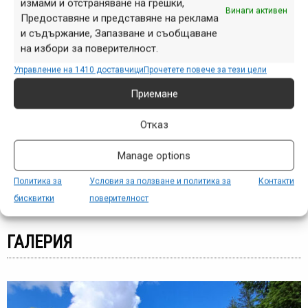
видео
измами и отстраняване на грешки,
веломаршрут
е-байк
Уоутър Клепе
Стивиан Гатев
Винаги активен
Предоставяне и представяне на реклама
маршрут
истории
мтб-бг
календар
конкурс
класиране
и съдържание, Запазване и съобщаване
представяне
продукти
намаление
промоция
обучение
на избори за поверителност.
събития
репортаж
Управление на 1410 доставчици
Прочетете повече за тези цели
спускане
фрийрайд
фотография
Приемане
ИНФОРМАЦИОНЕН ПОТОК
Отказ
то
Забравената история зад най-култовия състезател п
Manage options
Политика за
Условия за ползване и политика за
Контакти
Виж всички
бисквитки
поверителност
ГАЛЕРИЯ