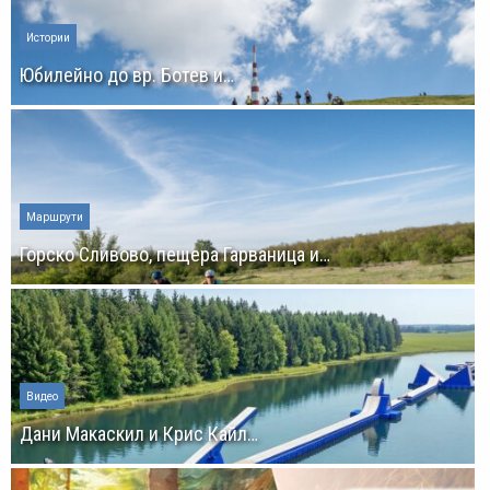
Истории
Юбилейно до вр. Ботев и…
Маршрути
Горско Сливово, пещера Гарваница и…
Видео
Дани Макаскил и Крис Кайл…