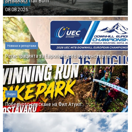
SHIMANO Trail Born
08.08.2026
Новини и репортажи
Регистрацията за Европейското първенство по…
Видео
Победното спускане на Фил Атуил…