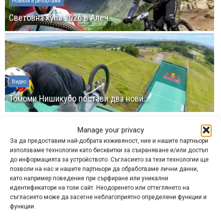
Новини и репортажи
Световна купа 2026 в Алеч…
Видео
Томоми Нишикубо постави два нови…
Manage your privacy
За да предоставим най-добрата изживяност, ние и нашите партньори
използваме технологии като бисквитки за съхраняване и/или достъп
до информацията за устройството. Съгласието за тези технологии ще
позволи на нас и нашите партньори да обработваме лични данни,
СНИМКА НА ДЕНЯ
като например поведение при сърфиране или уникални
идентификатори на този сайт. Неодоренето или оттеглянето на
съгласието може да засегне неблагоприятно определени функции и
функции.