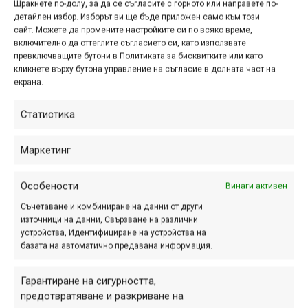
Щракнете по-долу, за да се съгласите с горното или направете по-
детайлен избор. Изборът ви ще бъде приложен само към този
сайт. Можете да промените настройките си по всяко време,
включително да оттеглите съгласието си, като използвате
превключващите бутони в Политиката за бисквитките или като
кликнете върху бутона управление на съгласие в долната част на
екрана.
Статистика
Маркетинг
Снимка на деня | 08.08.2026
Особености
Винаги активен
ЕТИКЕТИ
Съчетаване и комбиниране на данни от други
източници на данни, Свързване на различни
устройства, Идентифициране на устройства на
Red Bull
Bike Center
DragZone
Cross
Drag
Commencal
Ram Bikes
базата на автоматично предавана информация.
Shimano
Scott
Specialized
Sram
Trek
velosiped.bg
Байкария
Витоша
Борис Първанов
Боровец
Крива спица
Веломания
Гарантиране на сигурността,
Пампорово
Росен Ковачев
София
Стара планина
Родопи
предотвратяване и разкриване на