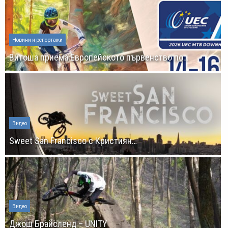
Новини и репортажи
Витоша приема Европейското първенство по…
Видео
Sweet San Francisco с Кристиян…
Видео
Джош Брайсленд – UNITY