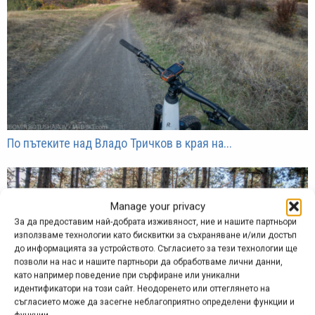
По пътеките над Владо Тричков в края на...
Manage your privacy
За да предоставим най-добрата изживяност, ние и нашите партньори
използваме технологии като бисквитки за съхраняване и/или достъп
до информацията за устройството. Съгласието за тези технологии ще
позволи на нас и нашите партньори да обработваме лични данни,
като например поведение при сърфиране или уникални
идентификатори на този сайт. Неодоренето или оттеглянето на
съгласието може да засегне неблагоприятно определени функции и