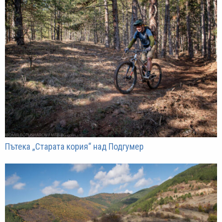
Пътека „Старата кория“ над Подгумер