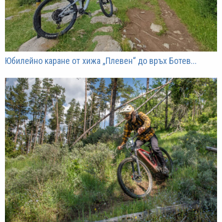
Юбилейно каране от хижа „Плевен“ до връх Ботев...