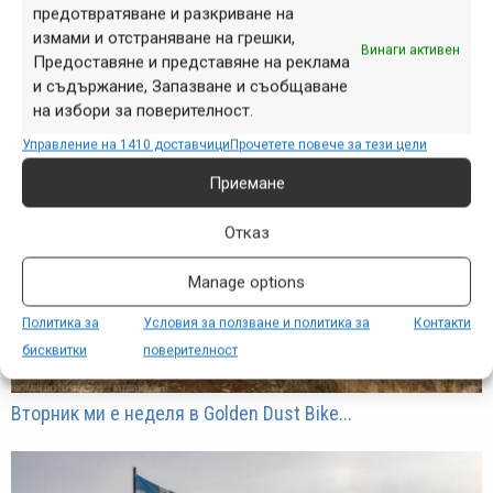
предотвратяване и разкриване на
Golden Dust Bike Trails – октомври 2025
измами и отстраняване на грешки,
Винаги активен
Предоставяне и представяне на реклама
и съдържание, Запазване и съобщаване
на избори за поверителност.
Управление на 1410 доставчици
Прочетете повече за тези цели
Приемане
Отказ
Manage options
Политика за
Условия за ползване и политика за
Контакти
бисквитки
поверителност
Вторник ми е неделя в Golden Dust Bike...