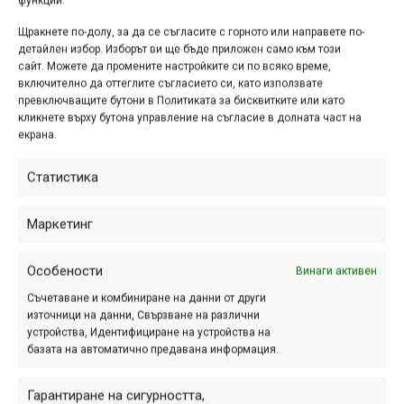
функции.
Щракнете по-долу, за да се съгласите с горното или направете по-
детайлен избор. Изборът ви ще бъде приложен само към този
сайт. Можете да промените настройките си по всяко време,
включително да оттеглите съгласието си, като използвате
Първо каране по велотрасето „Чики-Рики“ над Пирдоп
превключващите бутони в Политиката за бисквитките или като
кликнете върху бутона управление на съгласие в долната част на
екрана.
Статистика
Маркетинг
Особености
Винаги активен
Съчетаване и комбиниране на данни от други
източници на данни, Свързване на различни
устройства, Идентифициране на устройства на
базата на автоматично предавана информация.
Гарантиране на сигурността,