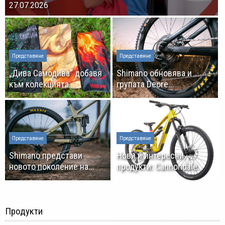
27.07.2026
Представяне
Представяне
„Дива Самодива“ добавя
Shimano обновява и
към колекцията...
групата Deore...
Представяне
Представяне
Shimano представи
Нови и интересни
новото поколение на...
продукти: Cannondale...
Продукти