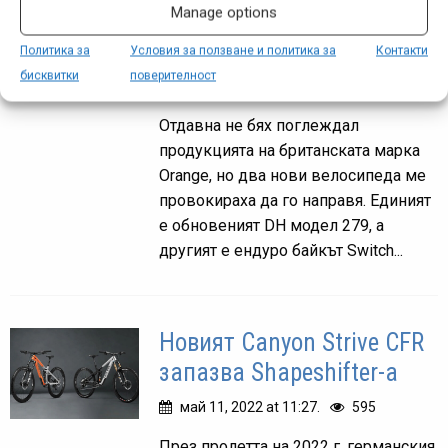
Manage options
продукти: Orange 279 и
Switch 7
Политика за
Условия за ползване и политика за
Контакти
бисквитки
поверителност
май 13, 2022 at 06:18.
571
Отдавна не бях поглеждал
продукцията на британската марка
Orange, но два нови велосипеда ме
провокираха да го направя. Единият
е обновеният DH модел 279, а
другият е ендуро байкът Switch...
Новият Canyon Strive CFR
запазва Shapeshifter-а
май 11, 2022 at 11:27.
595
През пролетта на 2022 г. германския