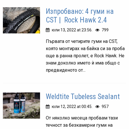
Изпробвано: 4 гуми на
CST | Rock Hawk 2.4
юли 13, 2022 at 23:56.
799
Първата от четирите гуми на CST,
която монтирах на байка си за проба
още в ранна пролет, е Rock Hawk. Не
знам доколко името ѝ има общо с
предвиденото от...
Weldtite Tubeless Sealant
юли 12, 2022 at 00:45.
957
От няколко месеца пробвам тази
течност за безкамерни гуми на