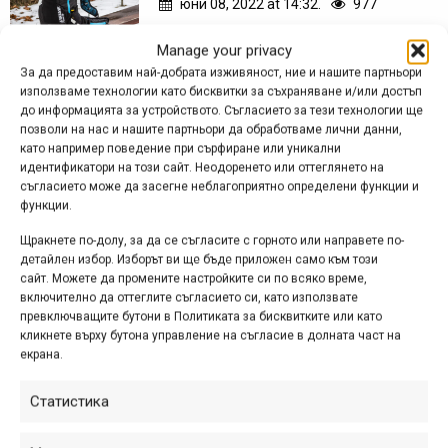
юни 08, 2022 at 14:32.
977
Първият продукт, който получих за
Manage your privacy
тестване през 2022 г., е тази раница
За да предоставим най-добрата изживяност, ние и нашите партньори
на USWE с обем 16 л, протектор за
използваме технологии като бисквитки за съхраняване и/или достъп
до информацията за устройството. Съгласието за тези технологии ще
гръбнака и интересна система за
позволи на нас и нашите партньори да обработваме лични данни,
окачване и притягане, наречена No...
като например поведение при сърфиране или уникални
идентификатори на този сайт. Неодоренето или оттеглянето на
съгласието може да засегне неблагоприятно определени функции и
функции.
Новата каска MT500 на
Щракнете по-долу, за да се съгласите с горното или направете по-
Endura комбинира
детайлен избор. Изборът ви ще бъде приложен само към този
сайт. Можете да промените настройките си по всяко време,
технологиите Koroyd и
включително да оттеглите съгласието си, като използвате
превключващите бутони в Политиката за бисквитките или като
MIPS
кликнете върху бутона управление на съгласие в долната част на
екрана.
юни 06, 2022 at 14:42.
630
Кратко представяне на актуалната
Статистика
линия МТБ каски на британската