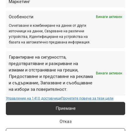
марка Endura.
Маркетинг
Особености
Винаги активен
Rock Shox 2023: Pike, Lyrik,
Съчетаване и комбиниране на данни от други
източници на данни, Свързване на различни
Zeb и задни амортисьори
устройства, Идентифициране на устройства на
базата на автоматично предавана информация.
май 27, 2022 at 16:11.
1064
Гарантиране на сигурността,
Дойде време за поредното
предотвратяване и разкриване на
сериозно обновление сред
измами и отстраняване на грешки,
продуктите на Rock Shox за AM и
Винаги активен
Предоставяне и представяне на реклама
ендуро велосипеди. Промените
и съдържание, Запазване и съобщаване
засягат вилките Pike, Lyrik и Zeb,
на избори за поверителност.
както и няколко модела задни
Управление на 1410 доставчици
Прочетете повече за тези цели
амортисьори.
Приемане
Отказ
Нови и интересни