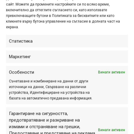
се приготвите за рязко изкачване в края на спускането
сайт. Можете да промените настройките си по всяко време,
например. Командата за това „свободно превключване“
включително да оттеглите съгласието си, като използвате
превключващите бутони в Политиката за бисквитките или като
може да бъде зададена както ръчно, така и
кликнете върху бутона управление на съгласие в долната част на
автоматично.
екрана.
Статистика
Маркетинг
Особености
Винаги активен
Съчетаване и комбиниране на данни от други
източници на данни, Свързване на различни
устройства, Идентифициране на устройства на
базата на автоматично предавана информация.
Гарантиране на сигурността,
предотвратяване и разкриване на
Както сме свикнали при е-байковете и електрическите
измами и отстраняване на грешки,
скоростни системи, параметрите на работа могат да
Винаги активен
Предоставяне и представяне на реклама