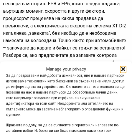
сензора в моторите EP8 и EP6, които следят каданса,
въртящия момент, скоростта и други фактори,
процесорът преценява на каква предавка да
превключи, а електрическата скоростна система XT Di2
изпълнява „заявката“, без изобщо да е необходима
намесата на колоездача. Точно както при автомобилите
– започвате да карате и байкът се грижи за останалото!
Разбира се, ако предпочитате да запазите контрола
върху задвижването си, можете да „преодолеете“
Manage your privacy
автоматичния режим чрез ръчно превключване от
За да предоставим най-добрата изживяност, ние и нашите партньори
командата, а при желание може изцяло да изключите
използваме технологии като бисквитки за съхраняване и/или достъп
автоматичния режим.
до информацията за устройството. Съгласието за тези технологии ще
позволи на нас и нашите партньори да обработваме лични данни,
като например поведение при сърфиране или уникални
Реклама
идентификатори на този сайт. Неодоренето или оттеглянето на
съгласието може да засегне неблагоприятно определени функции и
функции.
Free Shift пък означава, че можете да превключвате
Щракнете по-долу, за да се съгласите с горното или направете по-
предавки, без да въртите педалите. Това позволява да
детайлен избор. Изборът ви ще бъде приложен само към този