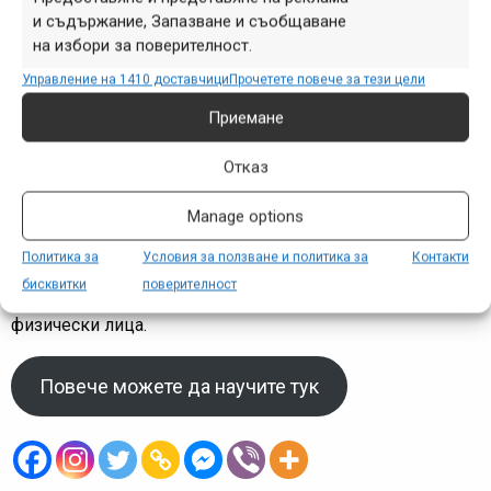
бъдат допълнително индивидуализирани чрез мобилно
и съдържание, Запазване и съобщаване
приложение. Така например можете да настроите
на избори за поверителност.
нивата за автоматично превключване или направо да
Управление на 1410 доставчици
Прочетете повече за тези цели
изберете някой от предварително зададените режими.
Приемане
Повече може да прочетете в сайта на Shimano:
https://mtb.shimano.com/stories/explore-new-grounds
.
Отказ
Manage options
Харесва ли ви съдържанието на
MTB-BG.com
?
Политика за
Условия за ползване и политика за
Контакти
Искате ли и занапред да има достатъчно от него? Вече
бисквитки
поверителност
можете да подкрепите дейността ни чрез Абонамент за
физически лица.
Повече можете да научите тук