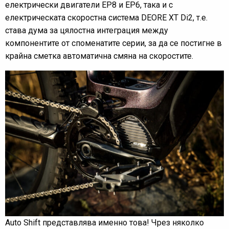
електрически двигатели EP8 и EP6, така и с
електрическата скоростна система DEORE XT Di2, т.е.
става дума за цялостна интеграция между
компонентите от споменатите серии, за да се постигне в
крайна сметка автоматична смяна на скоростите.
Auto Shift представлява именно това! Чрез няколко