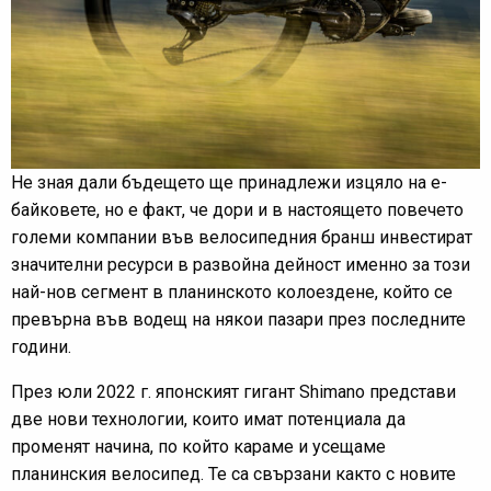
Не зная дали бъдещето ще принадлежи изцяло на е-
байковете, но е факт, че дори и в настоящето повечето
големи компании във велосипедния бранш инвестират
значителни ресурси в развойна дейност именно за този
най-нов сегмент в планинското колоездене, който се
превърна във водещ на някои пазари през последните
години.
През юли 2022 г. японският гигант Shimano представи
две нови технологии, които имат потенциала да
променят начина, по който караме и усещаме
планинския велосипед. Те са свързани както с новите