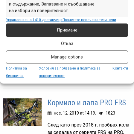
и съдържание, Запазване и съобщаване
BG-Eurotrade – продуктова
на избори за поверителност.
презентация за 2020 г.
Управление на 1410 доставчици
Прочетете повече за тези цели
дек. 11, 2019 at 07:58.
837
Приемане
BG-Eurotrade са дистрибутор за
Отказ
България на марките Shimano, Pro и
Lazer, така че когато правят
Manage options
презентация за дилърите си, тя няма
как да не е интересна. На 9
Политика за
Условия за ползване и политика за
Контакти
декември в...
бисквитки
поверителност
Кормило и лапа PRO FRS
ное. 12, 2019 at 14:19.
1823
След като през 2018 г. пробвах кола
за седалка от серията FRS на PRO,