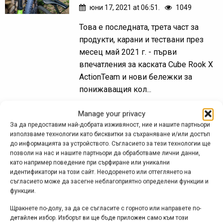
юни 17, 2021 at 06:51.
1049
Това е последната, трета част за
продукти, карани и тествани през
месец май 2021 г. - първи
впечатления за каската Cube Rook X
ActionTeam и нови бележки за
понижаващия кол...
Manage your privacy
За да предоставим най-добрата изживяност, ние и нашите партньори
Изпитателни хроники –
използваме технологии като бисквитки за съхраняване и/или достъп
до информацията за устройството. Съгласието за тези технологии ще
март 2021
позволи на нас и нашите партньори да обработваме лични данни,
като например поведение при сърфиране или уникални
апр. 06, 2021 at 23:21.
793
идентификатори на този сайт. Неодоренето или оттеглянето на
съгласието може да засегне неблагоприятно определени функции и
Първи впечатления от седалката
функции.
PRO Turnix Performance и
Щракнете по-долу, за да се съгласите с горното или направете по-
разопаковане на понижаващия кол
детайлен избор. Изборът ви ще бъде приложен само към този