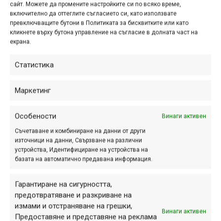
PRO Tharsis 3Five 100.
сайт. Можете да промените настройките си по всяко време,
включително да оттеглите съгласието си, като използвате
превключващите бутони в Политиката за бисквитките или като
кликнете върху бутона управление на съгласие в долната част на
екрана.
Специализирано е-байк
кормило и други нови
Статистика
продукти от PRO
Маркетинг
сеп. 05, 2020 at 17:15.
767
Наред с новата система за
Особености
Винаги активен
електрическо подпомагане EP8,
Съчетаване и комбиниране на данни от други
Shimano представи и няколко
източници на данни, Свързване на различни
интересни продукта на дъщерната си
устройства, Идентифициране на устройства на
базата на автоматично предавана информация.
марка PRO. Сред тях е и първото в
света специализирано кормило за е-
Гарантиране на сигурността,
байкове...
предотвратяване и разкриване на
измами и отстраняване на грешки,
Винаги активен
Предоставяне и представяне на реклама