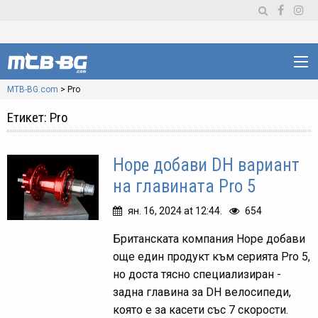
MTB-BG.com
>
Pro
Етикет:
Pro
Hope добави DH вариант
на главината Pro 5
ян. 16, 2024 at 12:44.
654
Британската компания Hope добави
още един продукт към серията Pro 5,
но доста тясно специализиран -
задна главина за DH велосипеди,
която е за касети със 7 скорости.