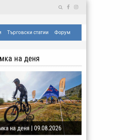
и
Търговски статии
Форум
мка на деня
мка на деня | 09.08.2026