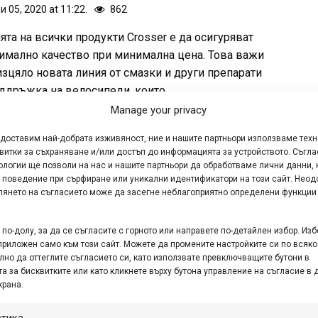
и 05, 2020 at 11:22.
862
ята на всички продукти Crosser е да осигуряват
имално качество при минимална цена. Това важи
 изцяло новата линия от смазки и други препарати
оддръжка на велосипеди, които...
Manage your privacy
едоставим най-добрата изживяност, ние и нашите партньори използваме тех
 – висококачествени смазки/
витки за съхраняване и/или достъп до информацията за устройството. Съгла
ологии ще позволи на нас и нашите партньори да обработваме лични данни, 
риканти от Weldtite
 поведение при сърфиране или уникални идентификатори на този сайт. Неод
глянето на съгласието може да засегне неблагоприятно определени функции
р. 30, 2020 at 10:49.
755
tite произвежда широка гама от специализирани
по-долу, за да се съгласите с горното или направете по-детайлен избор. Изб
приложен само към този сайт. Можете да промените настройките си по всяко
ки за велосипеди, всяка от които специално
лно да оттеглите съгласието си, като използвате превключващите бутони в
адена, за да гарантира възможно най-добрата
а за бисквитките или като кликнете върху бутона управление на съгласие в 
та и производителност. Но коя смазка е добре да
крана.
зваш и...
стика