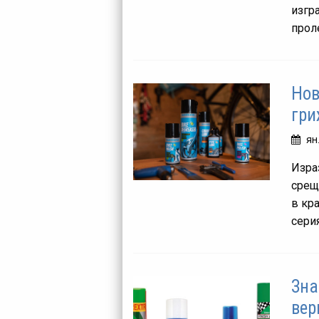
изгр
проле
Нов
гри
ян
Израз
срещ
в кр
серия
Зна
вер