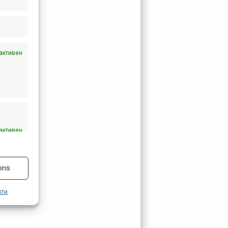
активен
активен
ons
кти