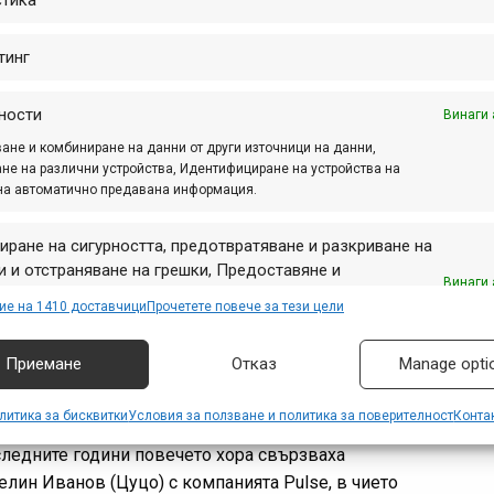
тинг
’s No Flats Eco-Nano Dry Lube
р. 27, 2020 at 18:12.
1013
ности
Винаги 
ане и комбиниране на данни от други източници на данни,
 ми предостави тази смазка за тестване преди
не на различни устройства, Идентифициране на устройства на
и една година. Фактът, че към настоящия момент
на автоматично предавана информация.
ичката все още има повече от 1/3, означава, че
е може би...
иране на сигурността, предотвратяване и разкриване на
 и отстраняване на грешки, Предоставяне и
Винаги 
авяне на реклама и съдържание, Запазване и
ие на 1410 доставчици
Прочетете повече за тези цели
аване на избори за поверителност.
дуктите на Joe’s No Flats вече са в
Приемане
Отказ
Manage opti
гария!
й 28, 2019 at 08:24.
1691
литика за бисквитки
Условия за ползване и политика за поверителност
Конта
следните години повечето хора свързваха
елин Иванов (Цуцо) с компанията Pulse, в чието