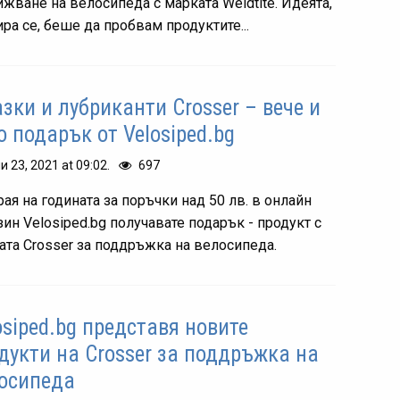
ижване на велосипеда с марката Weldtite. Идеята,
ра се, беше да пробвам продуктите...
зки и лубриканти Crosser – вече и
о подарък от Velosiped.bg
и 23, 2021 at 09:02.
697
рая на годината за поръчки над 50 лв. в онлайн
зин Velosiped.bg получавате подарък - продукт с
ата Crosser за поддръжка на велосипеда.
osiped.bg представя новите
дукти на Crosser за поддръжка на
осипеда