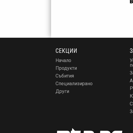
СЕКЦИИ
З
Начало
У
п
Продукти
З
Събития
А
Специализирано
Р
Други
К
С
З