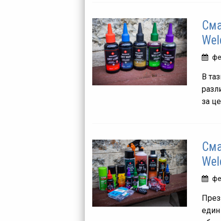
Сма
Wel
фе
В та
разл
за це
Сма
Wel
фе
През
един