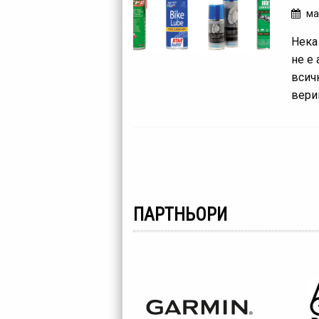
ма
Нека 
не е
всич
вериг
ПАРТНЬОРИ