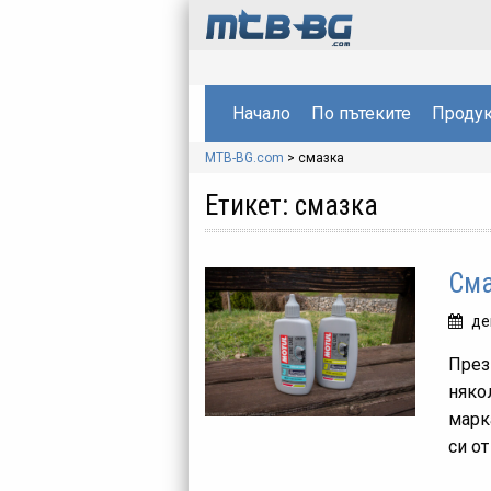
Начало
По пътеките
Продук
MTB-BG.com
>
смазка
Етикет:
смазка
Сма
де
През
няко
марк
си от