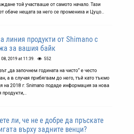
аждане той участваше от самото начало. Тази
т обаче нещата за него се промениха и Цуцо...
а линия продукти от Shimano с
жа за вашия байк
. 08, 2019 at 11:39.
552
ът „да започнем годината на чисто“ е често
ан, а в случая прибягвам до него, тъй като тъкмо
ая на 2018 г. Snimano подаде информация за нова
 продукти,...
ете ли, че не е добре да пръскате
игата върху задните венци?