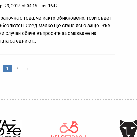
р. 29, 2018 at 04:15.
1642
започна с това, че както обикновено, този съвет
 абсолютен. След малко ще стане ясно защо. Във
ки случаи обаче въпросите за смазване на
ата са едни от...
1
2
»