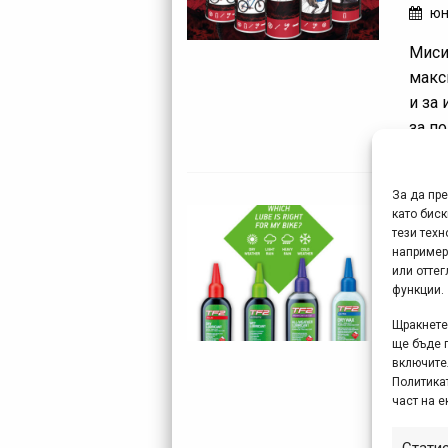
юн
Миси
макс
и за
за п
За да пр
TF2
като биск
тези техн
луб
например
или отте
ма
функции.
Weld
Щракнете 
ще бъде 
смаз
включите
създ
Политикат
защи
част на е
изпол
Стати