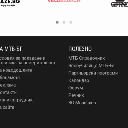
А МТБ-БГ
ПОЛЕЗНО
словия за ползване и
МТБ Справочник
олитика за поверителност
Велоучилище МТБ-БГ
а новодошлите
Партньорски програми
бонамент
Календар
еклама
Форум
онтакти
Речник
тани сътрудник
BG Mountains
а сайта