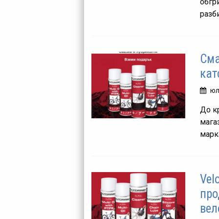
обгр
разби
Сма
кат
юл
До к
мага
марк
Vel
про
вел