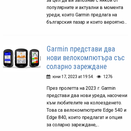
за цел да ви запознае с някои от
популярните и актуални в момента
уреди, които Garmin предлага на
българския пазар и които вероятно...
Garmin представи два
нови велокомпютъра със
соларно зареждане
юни 17, 2023 at 19:54.
1276
През пролетта на 2023 г. Garmin
представи два нови уреда, насочени
към любителите на колоезденето.
Това са велокомпютрите Edge 540 и
Edge 840, които предлагат и опция
за соларно зареждане,...