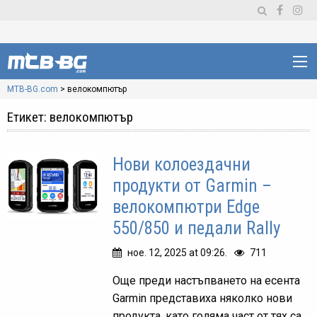
MTB-BG.com
>
велокомпютър
Етикет:
велокомпютър
Нови колоездачни
продукти от Garmin –
велокомпютри Edge
550/850 и педали Rally
ное. 12, 2025 at 09:26.
711
Още преди настъпването на есента
Garmin представиха няколко нови
продукта, като голяма част от тях са