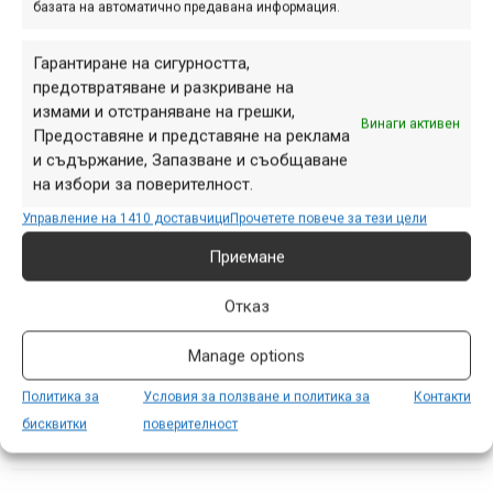
връзка (можете да разберете това
базата на автоматично предавана информация.
още...
Гарантиране на сигурността,
предотвратяване и разкриване на
измами и отстраняване на грешки,
Винаги активен
Нови продукти на Garmin
Предоставяне и представяне на реклама
и съдържание, Запазване и съобщаване
в колоездачните и
на избори за поверителност.
туристически серии
Управление на 1410 доставчици
Прочетете повече за тези цели
юли 11, 2015 at 14:14.
444
Приемане
Наскоро Garmin.bg съобщиха за
Отказ
четири нови продукта, които вече са
налични и на българския пазар.
Manage options
Всъщност, ако трябва да бъдем
съвсем точни, два от тях са нови -
Политика за
Условия за ползване и политика за
Контакти
това са...
бисквитки
поверителност