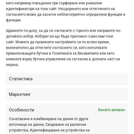
велокомпютри
като например поведение при сърфиране или уникални
идентификатори на този сайт. Неодоренето или оттеглянето на
окт. 30, 2016 at 14:51.
505
съгласието може да засегне неблагоприятно определени функции и
функции.
След първата част, посветена на
Щракнете по-долу, за да се съгласите с горното или направете по-
новите модели помпи, в настоящата
детайлен избор. Изборът ви ще бъде приложен само към този
статия ще ви представим още
сайт. Можете да промените настройките си по всяко време,
включително да оттеглите съгласието си, като използвате
няколко продукта от юбилейния,
превключващите бутони в Политиката за бисквитките или като
десети каталог на Lezyne.
кликнете върху бутона управление на съгласие в долната част на
екрана.
Статистика
VDO M4 WR
окт. 31, 2015 at 18:44.
421
Маркетинг
Вторият велокомпютър на VDO,
Особености
Винаги активен
който имах възможността да
Съчетаване и комбиниране на данни от други
тествам след M2 WL, бе M4 WR.
източници на данни, Свързване на различни
Макар че е с кабел, а не с безжична
устройства, Идентифициране на устройства на