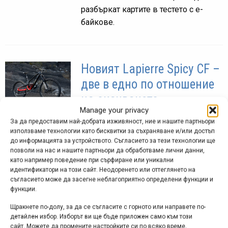
разбъркат картите в тестето с е-
байкове.
Новият Lapierre Spicy CF –
две в едно по отношение
на окачването
Manage your privacy
дек. 30, 2024 at 10:41.
589
За да предоставим най-добрата изживяност, ние и нашите партньори
използваме технологии като бисквитки за съхраняване и/или достъп
Френската компания Lapierre никога
до информацията за устройството. Съгласието за тези технологии ще
не се е притеснявала да предлага
позволи на нас и нашите партньори да обработваме лични данни,
като например поведение при сърфиране или уникални
нестандартни и интересни решения.
идентификатори на този сайт. Неодоренето или оттеглянето на
Най-новият пример за това е техният
съгласието може да засегне неблагоприятно определени функции и
дългоходов ендуро байк Spicy CF,
функции.
чието ново поколение дава на...
Щракнете по-долу, за да се съгласите с горното или направете по-
детайлен избор. Изборът ви ще бъде приложен само към този
сайт. Можете да промените настройките си по всяко време,