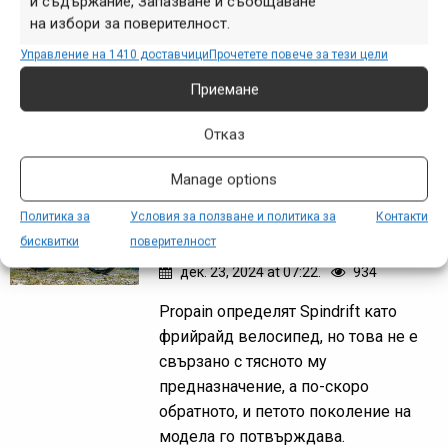
и съдържание, Запазване и съобщаване
Не мога да изпратя спокойно 2024 г.,
на избори за поверителност.
ако не съм написал по няколко реда
Управление на 1410 доставчици
Прочетете повече за тези цели
за новите байкове от последните
Приемане
месеци на една от любимите ми
марки - Santa Cruz.
Отказ
Manage options
Нови байкове през 2024
Политика за
Условия за ползване и политика за
Контакти
г.: Propain Spindrift 5
бисквитки
поверителност
дек. 23, 2024 at 07:22.
934
Propain определят Spindrift като
фрийрайд велосипед, но това не е
свързано с тясното му
предназначение, а по-скоро
обратното, и петото поколение на
модела го потвърждава.