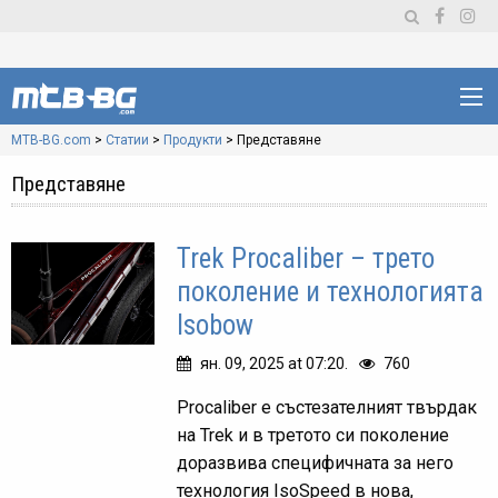
MTB-BG.com
>
Статии
>
Продукти
>
Представяне
Представяне
Trek Procaliber – трето
поколение и технологията
Isobow
ян. 09, 2025 at 07:20.
760
Procaliber е състезателният твърдак
на Trek и в третото си поколение
доразвива специфичната за него
технология IsoSpeed в нова,