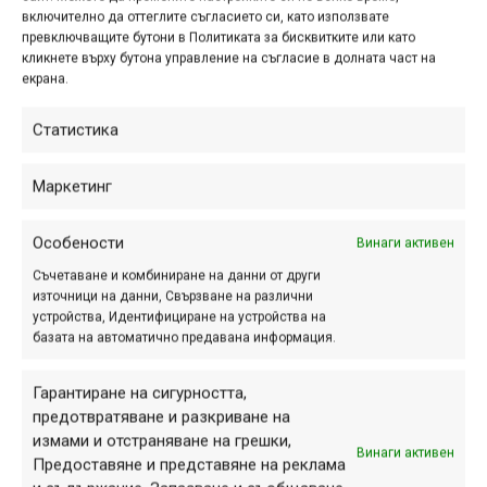
включително да оттеглите съгласието си, като използвате
Нови е-байкове 2024 |
превключващите бутони в Политиката за бисквитките или като
кликнете върху бутона управление на съгласие в долната част на
Mondraker Sly
екрана.
дек. 27, 2024 at 08:29.
466
Статистика
След Neat (представен през 2023 г.)
и Dune (лансиран през пролетта на
Маркетинг
2024 г.) испанският производител
Mondraker добави в линията си от е-
Особености
Винаги активен
байкове още един модел, наречен
Съчетаване и комбиниране на данни от други
Sly.
източници на данни, Свързване на различни
устройства, Идентифициране на устройства на
базата на автоматично предавана информация.
Нови байкове от Santa
Гарантиране на сигурността,
предотвратяване и разкриване на
Cruz през 2024 г.
измами и отстраняване на грешки,
Винаги активен
дек. 24, 2024 at 07:37.
714
Предоставяне и представяне на реклама