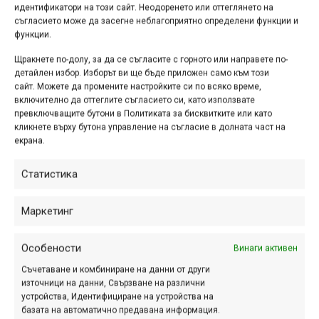
идентификатори на този сайт. Неодоренето или оттеглянето на
съгласието може да засегне неблагоприятно определени функции и
функции.
Още по темата за
Щракнете по-долу, за да се съгласите с горното или направете по-
забрана на велосипедите
детайлен избор. Изборът ви ще бъде приложен само към този
в градския транспорт
сайт. Можете да промените настройките си по всяко време,
включително да оттеглите съгласието си, като използвате
превключващите бутони в Политиката за бисквитките или като
апр. 24, 2014 at 14:32.
323
кликнете върху бутона управление на съгласие в долната част на
екрана.
Днес, 24.04, бях на среща с няколко
души от ръководството на Центъра
Статистика
за градска мобилност (ЦГМ). Бях
заедно с представители на
Маркетинг
Велоеволюция и на Compass Bikes,
като срещата бе поискана...
Особености
Винаги активен
Съчетаване и комбиниране на данни от други
източници на данни, Свързване на различни
Опитват се да забранят
устройства, Идентифициране на устройства на
базата на автоматично предавана информация.