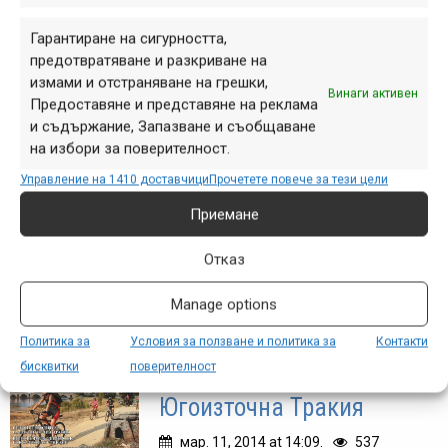
превозването на
велосипеди към Витоша и
Гарантиране на сигурността,
в София?
предотвратяване и разкриване на
измами и отстраняване на грешки,
Винаги активен
апр. 07, 2014 at 17:34.
420
Предоставяне и представяне на реклама
и съдържание, Запазване и съобщаване
На първо място, извинявам се на
на избори за поверителност.
аудиторията за неясното заглавие.
Управление на 1410 доставчици
Прочетете повече за тези цели
За съжаление то най-точно описва
ситуацията в момента, която е също
Приемане
толкова неадекватна. Засега
Отказ
действието се развива главно във
Facebook,...
Manage options
Политика за
Условия за ползване и политика за
Контакти
бисквитки
поверителност
Велопътеводител за
Югоизточна Тракия
мар. 11, 2014 at 14:09.
537