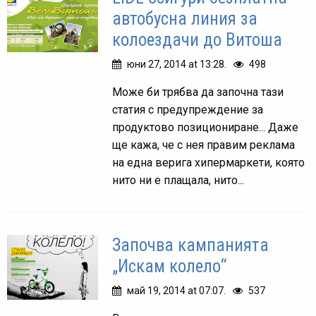
автобусна линия за
колоездачи до Витоша
юни 27, 2014 at 13:28.
498
Може би трябва да започна тази
статия с предупреждение за
продуктово позициониране... Даже
ще кажа, че с нея правим реклама
на една верига хипермаркети, която
нито ни е плащала, нито...
Започва кампанията
„Искам колело“
май 19, 2014 at 07:07.
537