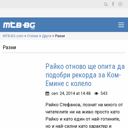
MTB-BG.com
>
Статии
>
Други
>
Разни
Разни
Райко отново ще опита да
подобри рекорда за Ком-
Емине с колело
сеп. 24, 2014 at 14:48.
543
Райко Стефанов, познат на много от
читателите ни на живо просто като
Райко и като един от най-готините,
но и най-силни като характер и