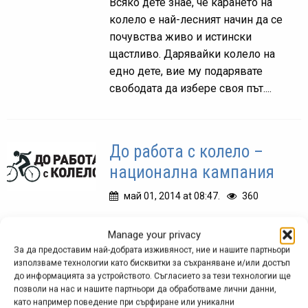
Всяко дете знае, че карането на
колело е най-лесният начин да се
почувства живо и истински
щастливо. Дарявайки колело на
едно дете, вие му подарявате
свободата да избере своя път....
До работа с колело –
национална кампания
май 01, 2014 at 08:47.
360
От днес, 1 май, та до края на месеца,
Manage your privacy
ще протече за втора поредна година
За да предоставим най-добрата изживяност, ние и нашите партньори
тази кампания на Велоеволюция и
използваме технологии като бисквитки за съхраняване и/или достъп
нейни партньори, чиито цели са в
до информацията за устройството. Съгласието за тези технологии ще
позволи на нас и нашите партньори да обработваме лични данни,
няколко добри насоки. По...
като например поведение при сърфиране или уникални