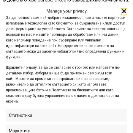
Manage your privacy
За жалост няма да можем да публикуваме снимки с
За да предоставим най-добрата изживяност, ние и нашите партньори
децата, поради ограниченията на закона, поне няма да
използваме технологии като бисквитки за съхраняване и/или достъп
можем да ви покажем лицата им.
до информацията за устройството. Съгласието за тези технологии ще
позволи на нас и нашите партньори да обработваме лични данни,
Тъй като искаме да сме изключително прозрачни,
като например поведение при сърфиране или уникални
прилагаме удостоверенията за дарение от всеки един
идентификатори на този сайт. Неодоренето или оттеглянето на
съгласието може да засегне неблагоприятно определени функции и
дом.
функции.
Децата бяха изключително развълнувани и се виждаше
Щракнете по-долу, за да се съгласите с горното или направете по-
искрена радост в очите им, когато се докоснаха до
детайлен избор. Изборът ви ще бъде приложен само към този
сайт. Можете да промените настройките си по всяко време,
новите колела. Благодарим ви още веднъж, че
включително да оттеглите съгласието си, като използвате
проявихте човечност и ни се доверихте!
превключващите бутони в Политиката за бисквитките или като
кликнете върху бутона управление на съгласие в долната част на
С голямо Уважение,
екрана.
Екипът на „Искам Колело“
Статистика
https://www.facebook.com/iskamkolelo
Маркетинг