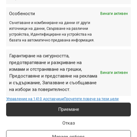
Особености
Винаги активен
Етикети:
благотворителност
,
дарение
,
искам колело
,
Съчетаване и комбиниране на данни от други
кампания
източници на данни, Свързване на различни
устройства, Идентифициране на устройства на
Навигация
базата на автоматично предавана информация.
Предишна
Следваща
Гарантиране на сигурността,
предотвратяване и разкриване на
измами и отстраняване на грешки,
Винаги активен
ПАРТНЬОРИ
Предоставяне и представяне на реклама
и съдържание, Запазване и съобщаване
на избори за поверителност.
Управление на 1410 доставчици
Прочетете повече за тези цели
Приемане
Отказ
Manage options