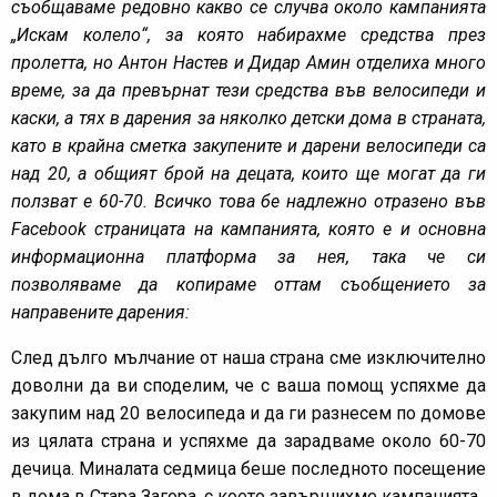
съобщаваме редовно какво се случва около кампанията
„Искам колело“, за която набирахме средства през
пролетта, но Антон Настев и Дидар Амин отделиха много
време, за да превърнат тези средства във велосипеди и
каски, а тях в дарения за няколко детски дома в страната,
като в крайна сметка закупените и дарени велосипеди са
над 20, а общият брой на децата, които ще могат да ги
ползват е 60-70. Всичко това бе надлежно отразено във
Facebook страницата на кампанията, която е и основна
информационна платформа за нея, така че си
позволяваме да копираме оттам съобщението за
направените дарения:
След дълго мълчание от наша страна сме изключително
доволни да ви споделим, че с ваша помощ успяхме да
закупим над 20 велосипеда и да ги разнесем по домове
из цялата страна и успяхме да зарадваме около 60-70
дечица. Миналата седмица беше последното посещение
в дома в Стара Загора, с което завършихме кампанията.