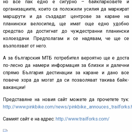
но все пак едно е сигурно – байкпарковете и
организациите, които са положили усилия да маркират
маршрути и да създадат центрове за каране на
планински велосипед, ще имат още едно удобно
средство да достигнат до чуждестранни планински
колоездачи. Предполагам и се надявам, че ще се
възползват от него.
А за българския МТБ потребител вероятно ще е доста
по-лесно да намери информация за близки и далечни
спрямо България дестинации за каране и дано все
повече хора да могат да си позволяват такива байк-
ваканции!
Представяне на новия сайт можете да прочетете тук:
http://www.pinkbike.com/news/pinkbike_annouces_trailforks.
Самият сайт е на адрес:
http://www.trailforks.com/