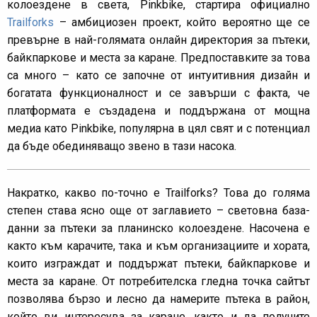
колоездене в света, Pinkbike, стартира официално
Trailforks
– амбициозен проект, който вероятно ще се
превърне в най-голямата онлайн директория за пътеки,
байкпаркове и места за каране. Предпоставките за това
са много – като се започне от интуитивния дизайн и
богатата функционалност и се завърши с факта, че
платформата е създадена и поддържана от мощна
медиа като Pinkbike, популярна в цял свят и с потенциал
да бъде обединяващо звено в тази насока.
Накратко, какво по-точно е Trailforks? Това до голяма
степен става ясно още от заглавието – световна база-
данни за пътеки за планинско колоездене. Насочена е
както към карачите, така и към организациите и хората,
които изграждат и поддържат пътеки, байкпаркове и
места за каране. От потребителска гледна точка сайтът
позволява бързо и лесно да намерите пътека в район,
който ви интересува за каране, както и да получите