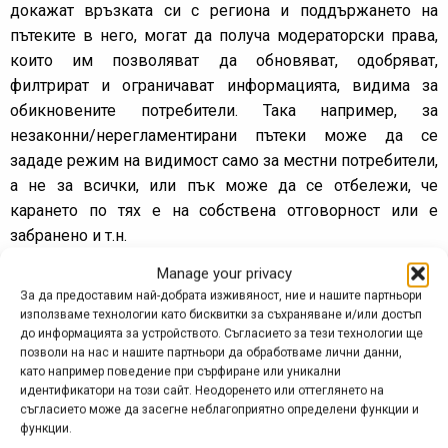
докажат връзката си с региона и поддържането на
пътеките в него, могат да получа модераторски права,
които им позволяват да обновяват, одобряват,
филтрират и ограничават информацията, видима за
обикновените потребители. Така например, за
незаконни/нерегламентирани пътеки може да се
зададе режим на видимост само за местни потребители,
а не за всички, или пък може да се отбележи, че
карането по тях е на собствена отговорност или е
забранено и т.н.
– Възможност за подпомагане на хората и
Manage your privacy
организациите, които поддържат пътеките – това може
За да предоставим най-добрата изживяност, ние и нашите партньори
да стане по няколко начина, включително и чрез
използваме технологии като бисквитки за съхраняване и/или достъп
директно финансово подпомагане със съответните
до информацията за устройството. Съгласието за тези технологии ще
позволи на нас и нашите партньори да обработваме лични данни,
инструменти в сайта.
като например поведение при сърфиране или уникални
– Възможност за добавяне на записи от пътеките,
идентификатори на този сайт. Неодоренето или оттеглянето на
направени със спортни приложения като Strava.
съгласието може да засегне неблагоприятно определени функции и
функции.
– Пълна съвместимост с мобилни устройства.