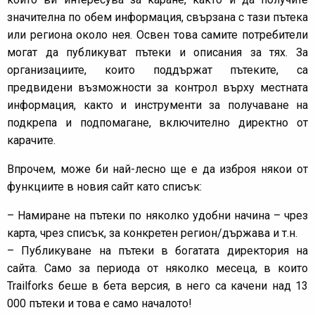
значителна по обем информация, свързана с тази пътека
или региона около нея. Освен това самите потребители
могат да публикуват пътеки и описания за тях. За
организациите, които поддържат пътеките, са
предвидени възможности за контрол върху местната
информация, както и инструменти за получаване на
подкрепа и подпомагане, включително директно от
карачите.
Впрочем, може би най-лесно ще е да изброя някои от
функциите в новия сайт като списък:
– Намиране на пътеки по няколко удобни начина – чрез
карта, чрез списък, за конкретен регион/държава и т.н.
– Публикуване на пътеки в богатата директория на
сайта. Само за периода от няколко месеца, в които
Trailforks беше в бета версия, в него са качени над 13
000 пътеки и това е само началото!