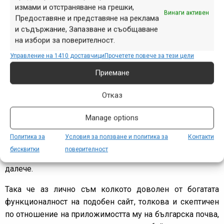
немаркирани, неподдържани и неасоциирани с никаква
измами и отстраняване на грешки,
Винаги активен
Предоставяне и представяне на реклама
местна организация, клуб или друга структура. Нещо
и съдържание, Запазване и съобщаване
повече, за средностатистическия „западен“ колоездач те
на избори за поверителност.
могат дори да се окажат опасни, тъй като често са
неясни, необозначени, необезопасени и в рядко
Управление на 1410 доставчици
Прочетете повече за тези цели
посещавани части на планините – една приятна за много
Приемане
от нас дивотия, която обаче в някои части на света
рядко се среща. Както вече стана ясно, цялата
Отказ
концепция на Trailforks се основава на това, че в
Manage options
нормалния случай пътеките за каране са свързани с
местни общности, с хора, които са поели някаква
Политика за
Условия за ползване и политика за
Контакти
отговорност за тях – състояние, от което българската
бисквитки
поверителност
МТБ сцена, за добро или лошо, все още е мнооого
далече.
Така че аз лично съм колкото доволен от богатата
функционалност на подобен сайт, толкова и скептичен
по отношение на приложимостта му на българска почва,