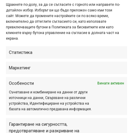
Щракнете по-долу, за да се съгласите с горното или направете по-
Всичко това е чудесно, но как се „връзва“ с българската
детайлен избор. Изборът ви ще бъде приложен само към този
действителност?
сайт. Можете да промените настройките си по всяко време,
включително да оттеглите съгласието си, като използвате
превключващите бутони в Политиката за бисквитките или като
Бързият преглед разкрива, че засега в сайта са
кликнете върху бутона управление на съгласие в долната част на
въведени пътеките от Велопарк Пампорово и част от
екрана.
маршрутите по проекта „Качи се на колело“ край
Белоградчик, което е похвално и показва всъщност
Статистика
доста точно насоката, в която може да е полезен сайтът.
И двете места имат развита мрежа от пътеки, които са
Маркетинг
създадени и/или поддържани от ясни лица и
организации, поради което идеално се вписват в идеята,
Особености
Винаги активен
с която е създаден сайтът Trailforks. Предполагам, че
Съчетаване и комбиниране на данни от други
най-късно до началото на следващия сезон ще бъдат
източници на данни, Свързване на различни
добавени още няколко такива места.
устройства, Идентифициране на устройства на
базата на автоматично предавана информация.
По-интересно е доколко ще бъде приложим този сайт
за дивите пътеки, по които много от нас карат, но които
Гарантиране на сигурността,
в преобладаващия случай са нерегламентирани,
предотвратяване и разкриване на