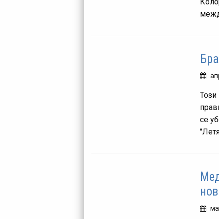
Коло
межд
Бра
ап
Този
прав
се у
"Лет
Мед
нов
ма