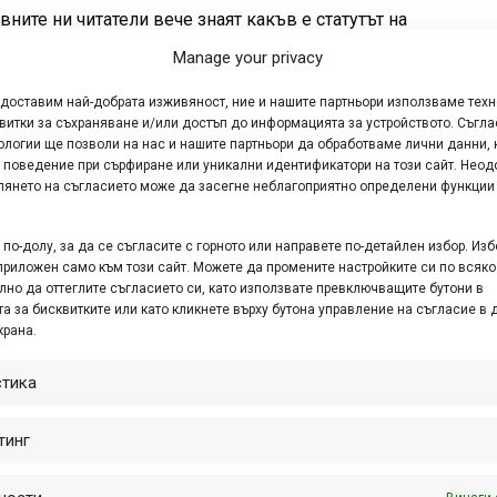
вните ни читатели вече знаят какъв е статутът на
ивала Sea Otter в САЩ – по една или друга
Manage your privacy
ина с течение на времето той се превърна не
в...
едоставим най-добрата изживяност, ние и нашите партньори използваме тех
витки за съхраняване и/или достъп до информацията за устройството. Съгла
ологии ще позволи на нас и нашите партньори да обработваме лични данни, 
 поведение при сърфиране или уникални идентификатори на този сайт. Неод
глянето на съгласието може да засегне неблагоприятно определени функции
ртни новини #36
е. 17, 2011 at 06:37.
360
по-долу, за да се съгласите с горното или направете по-детайлен избор. Изб
приложен само към този сайт. Можете да промените настройките си по всяко
елс спечели La Ruta de los Conquistadores; Антон
лно да оттеглите съгласието си, като използвате превключващите бутони в
а за бисквитките или като кликнете върху бутона управление на съгласие в 
р подписа договор с 23 Degrees, а Ан-Каролин
крана.
н удължи своя с Ibis.
стика
s Mojo SL-R
тинг
г. 10, 2011 at 15:25.
377