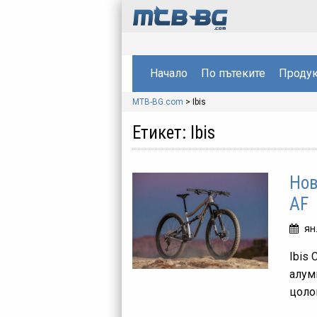
Начало
По пътеките
Продук
MTB-BG.com
>
Ibis
Етикет:
Ibis
Нов
AF
ян
Ibis 
алум
цоло