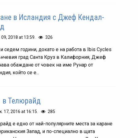
ане в Исландия с Джеф Кендал-
ид
. 09, 2018 at 13:59.
326
 седем години, докато е на работа в Ibis Cycles
ънчевия град Санта Круз в Калифорния, Джеф
чава обаждане от човек на име Рунар от
дия, който се е...
 в Телюрайд
к. 17, 2016 at 16:15.
285
райд е едно от най-популярните места за каране
ериканския Запад, и по-специално в щата