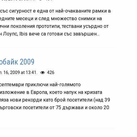
 със сигурност е една от най-очакваните рамки в
едните месеци и след множество снимки на
ични поколения прототипи, тествани усърдно от
 Лоупс, Ibis вече са готови със завършен...
обайк 2009
п. 16, 2009 at 13:41.
426
 септември приключи най-голямото
изложение в Европа, което напук на кризата
ляза нови рекорди като брой посетители (над 39
търговски посетители от 75 държави и около 20