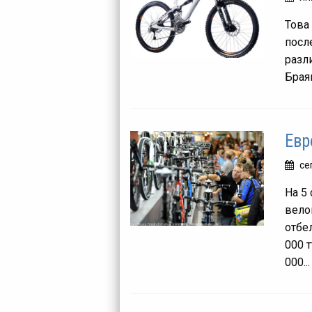
Това
посл
разл
Браян
Евр
се
На 5
вело
отбе
000 
000...