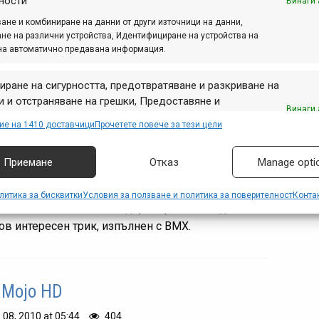
ности
Винаги 
 SL + Mojo HD = Mojo SL-R. С подобно уравнение е
ане и комбиниране на данни от други източници на данни,
трирана новата рамка на американския
не на различни устройства, Идентифициране на устройства на
на автоматично предавана информация.
водител Ibis, макар че то не е съвсем точно.
ът HD тук е...
иране на сигурността, предотвратяване и разкриване на
 и отстраняване на грешки, Предоставяне и
Винаги 
авяне на реклама и съдържание, Запазване и
ие на 1410 доставчици
Прочетете повече за тези цели
аване на избори за поверителност.
ртни новини #33
Приемане
Отказ
Manage opti
р. 28, 2011 at 20:08.
390
a Air King и FMB World Tour; Новини за отбори и
литика за бисквитки
Условия за ползване и политика за поверителност
Конта
езатели; отмяна на 4Х надпреварата в Уиндхам за
нов интересен трик, изпълнен с ВМХ.
s Mojo HD
. 08, 2010 at 05:44.
404