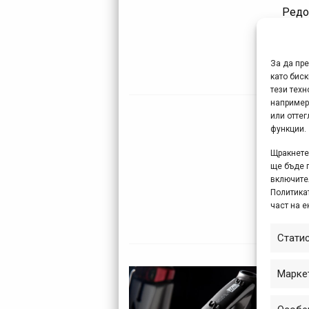
Редо
фест
прич
само 
За да пр
като биск
тези техн
например
или отте
Спо
функции.
но
Щракнете 
ще бъде 
Тод У
включите
Политикат
Купъ
част на е
Шасо
Стати
Ibi
Марке
ав