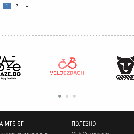
1
2
»
А МТБ-БГ
ПОЛЕЗНО
словия за ползване и
МТБ Справочник