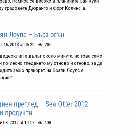
радо. Намира се високо в планините Сан Хуан,
у градовете Дюранго и Форт Колинс, а...
ян Лоупс – Бърз огън
р. 16, 2013 at 05:29.
285
 видеоклип е дълъг около минута, но това само
и по-лесно гледането му отново и отново, за да
бедите защо прякорът на Браян Лоупс е
ящият".
иен преглед – Sea Otter 2012 –
и продукти
й 08, 2012 at 19:17.
408