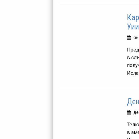
Кар
Уи
ян
Преди
в сл
полу
Ислан
Ден
де
Телю
в ам