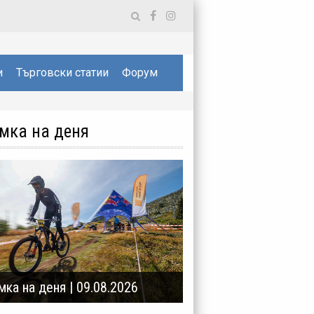
и
Търговски статии
Форум
мка на деня
мка на деня | 09.08.2026