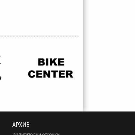
АРХИВ
Изпитателни отсечки