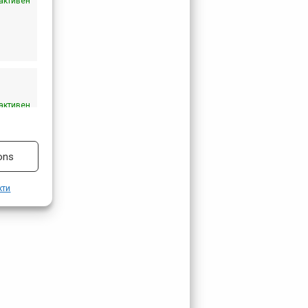
активен
активен
ons
кти