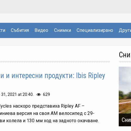
ти
Събития
Видео
Снимки
Специализирано
Друг
Сни
и и интересни продукти: Ibis Ripley
. 31, 2021 at 20:40.
629
Cycles наскоро представиха Ripley AF –
иниева версия на своя АМ велосипед с 29-
Сни
ви колела и 130 мм ход на задното окачване.