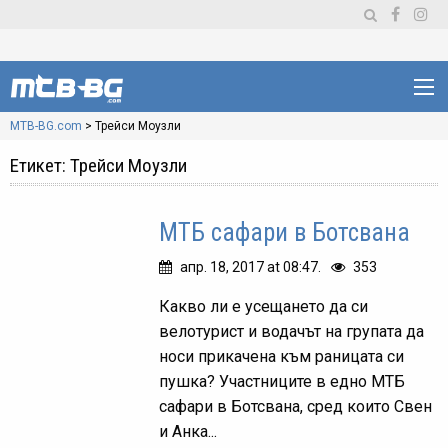
MTB-BG.com
>
Трейси Моузли
Етикет:
Трейси Моузли
МТБ сафари в Ботсвана
апр. 18, 2017 at 08:47.
353
Какво ли е усещането да си
велотурист и водачът на групата да
носи прикачена към раницата си
пушка? Участниците в едно МТБ
сафари в Ботсвана, сред които Свен
и Анка...