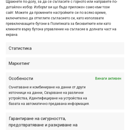
доминираха в Уислър, където на 9
Щракнете по-долу, за да се съгласите с горното или направете по-
детайлен избор. Изборът ви ще бъде приложен само към този
август се проведе шестият кръг от
сайт. Можете да промените настройките си по всяко време,
Световните ендуро серии
включително да оттеглите съгласието си, като използвате
превключващите бутони в Политиката за бисквитките или като
кликнете върху бутона управление на съгласие в долната част на
екрана.
Enduro World Series 2015 –
Статистика
4 кръг в Самоен, Франция;
5 кръг в Крестед Бът
Маркетинг
отменен заради инцидент
Особености
авг. 06, 2015 at 14:05.
307
Винаги активен
Съчетаване и комбиниране на данни от други
Покрай многото събития през месец
източници на данни, Свързване на различни
юли, малко позабравих
устройства, Идентифициране на устройства на
отразяването на Световните ендуро
базата на автоматично предавана информация.
серии, в които отминаха още два
Гарантиране на сигурността,
кръга. В тях се случиха както някои
предотвратяване и разкриване на
интересни и вълнуващи неща, така...