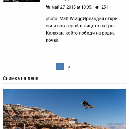
май 27, 2015 at 13:35.
251
photo: Matt WraggИрландия откри
своя нов герой в лицето на Грег
Калахан, който победи на родна
почва
1
»
Снимка на деня