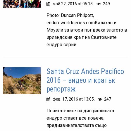
май 22, 2016 at 05:18.
249
Photo: Duncan Philpott,
enduroworldseries.comКалахан и
Моузли за втори път взеха златото в
ирландския кръг на Световните
ендуро серии.
Santa Cruz Andes Pacifico
2016 – видео и кратък
репортаж
фев. 17, 2016 at 13:05.
247
Почитателите на дисциплината
ендуро стават все повече,
предизвикателствата също.