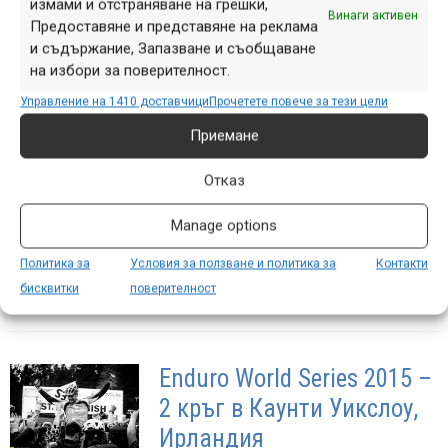
измами и отстраняване на грешки,
Винаги активен
Предоставяне и представяне на реклама
и съдържание, Запазване и съобщаване
на избори за поверителност.
Enduro World Series 2015 –
3 кръг в Туиид Вали,
Управление на 1410 доставчици
Прочетете повече за тези цели
Великобритания
Приемане
юни 05, 2015 at 13:05.
330
Отказ
снимка: Matt WraggДжъстин Лиов и
Manage options
Трейси Моузли спечелиха
Cannondale Alpine Bikes World Enduro
Политика за
Условия за ползване и политика за
Контакти
at TweedLove
бисквитки
поверителност
Enduro World Series 2015 –
2 кръг в Каунти Уикслоу,
Ирландия