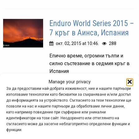
Enduro World Series 2015 –
7 кръг в Аинса, Испания
окт. 02, 2015 at 10:46.
288
Епично време, огромни тълпи и
силно състезание в седмия кръг в
Испания
Manage your privacy
За да предоставим най-добрата изживяност, ние и нашите партньори
използваме технологии като бисквитки за съхраняване и/или достъп
Enduro World Series 2015 –
до информацията за устройството. Съгласието за тези технологии ще
позволи на нас и нашите партньори да обработваме лични данни,
6 кръг в Уислър, Канада
като например поведение при сърфиране или уникални
идентификатори на този сайт. Неодоренето или оттеглянето на
авг. 18, 2015 at 19:09.
272
съгласието може да засегне неблагоприятно определени функции и
функции.
Снимка: Matt WraggРууд и Моузли