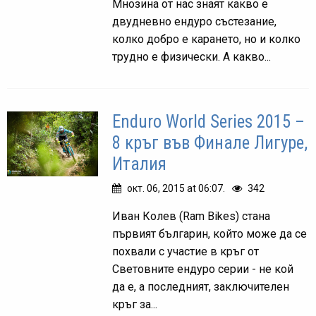
Мнозина от нас знаят какво е
двудневно ендуро състезание,
колко добро е карането, но и колко
трудно е физически. А какво...
Enduro World Series 2015 –
8 кръг във Финале Лигуре,
Италия
окт. 06, 2015 at 06:07.
342
Иван Колев (Ram Bikes) стана
първият българин, който може да се
похвали с участие в кръг от
Световните ендуро серии - не кой
да е, а последният, заключителен
кръг за...