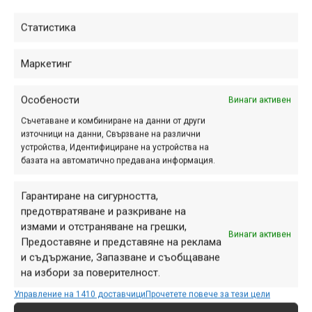
Статистика
БФК обяви първенците в
ранглистата за 2020 г.
Маркетинг
фев. 13, 2021 at 15:09.
593
Особености
Винаги активен
През изминалата седмица
Съчетаване и комбиниране на данни от други
Българска федерация колоездене
източници на данни, Свързване на различни
(БФК) обяви състезателите, които
устройства, Идентифициране на устройства на
оглавяват ранглистата за 2020 г.
базата на автоматично предавана информация.
Гарантиране на сигурността,
предотвратяване и разкриване на
Отбори и състезатели
измами и отстраняване на грешки,
Винаги активен
Предоставяне и представяне на реклама
2021, част 3
и съдържание, Запазване и съобщаване
фев. 01, 2021 at 11:51.
604
на избори за поверителност.
Управление на 1410 доставчици
Прочетете повече за тези цели
Ето, че се събра материал и за трета