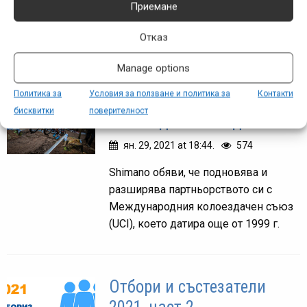
статия с промени в спонсорите и
Приемане
отборите. Тя вероятно ще е
Отказ
последната за тази година.
Manage options
Политика за
Условия за ползване и политика за
Контакти
Shimano става партньор
бисквитки
поверителност
на UCI до 2024 година
ян. 29, 2021 at 18:44.
574
Shimano обяви, че подновява и
разширява партньорството си с
Международния колоездачен съюз
(UCI), което датира още от 1999 г.
Отбори и състезатели