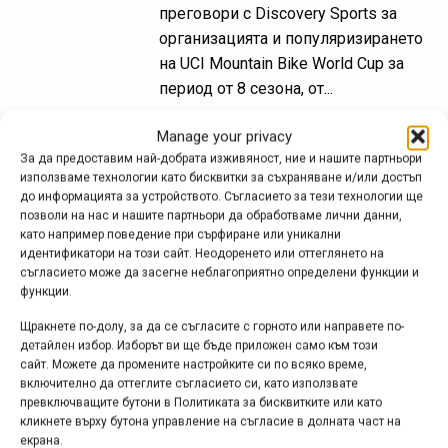
преговори с Discovery Sports за
организацията и популяризирането
на UCI Mountain Bike World Cup за
период от 8 сезона, от...
Manage your privacy
За да предоставим най-добрата изживяност, ние и нашите партньори
Отбори и състезатели
използваме технологии като бисквитки за съхраняване и/или достъп
до информацията за устройството. Съгласието за тези технологии ще
2022
позволи на нас и нашите партньори да обработваме лични данни,
като например поведение при сърфиране или уникални
фев. 20, 2022 at 09:54.
738
идентификатори на този сайт. Неодоренето или оттеглянето на
съгласието може да засегне неблагоприятно определени функции и
Състезателният сезон скоро отново
функции.
ще започне с пълна сила и това е
Щракнете по-долу, за да се съгласите с горното или направете по-
добър повод да споделя набързо
детайлен избор. Изборът ви ще бъде приложен само към този
някои от промените в
сайт. Можете да промените настройките си по всяко време,
международните отбори и
включително да оттеглите съгласието си, като използвате
превключващите бутони в Политиката за бисквитките или като
спонсорства за 2022 г.
кликнете върху бутона управление на съгласие в долната част на
екрана.