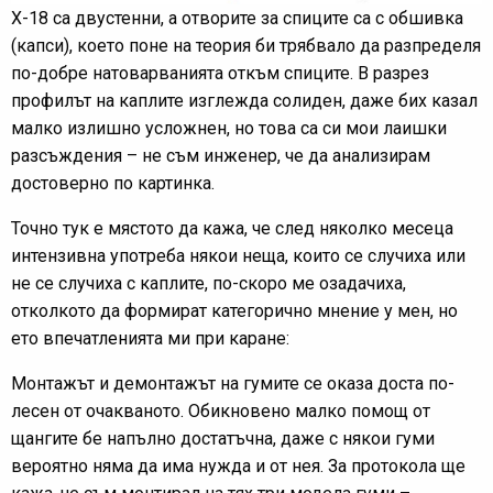
Х-18 са двустенни, а отворите за спиците са с обшивка
(капси), което поне на теория би трябвало да разпределя
по-добре натоварванията откъм спиците. В разрез
профилът на каплите изглежда солиден, даже бих казал
малко излишно усложнен, но това са си мои лаишки
разсъждения – не съм инженер, че да анализирам
достоверно по картинка.
Точно тук е мястото да кажа, че след няколко месеца
интензивна употреба някои неща, които се случиха или
не се случиха с каплите, по-скоро ме озадачиха,
отколкото да формират категорично мнение у мен, но
ето впечатленията ми при каране:
Монтажът и демонтажът на гумите се оказа доста по-
лесен от очакваното. Обикновено малко помощ от
щангите бе напълно достатъчна, даже с някои гуми
вероятно няма да има нужда и от нея. За протокола ще