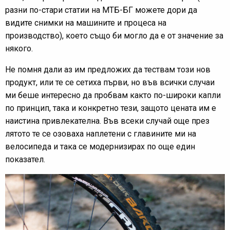
разни по-стари статии на МТБ-БГ можете дори да
видите снимки на машините и процеса на
производство), което също би могло да е от значение за
някого.
Не помня дали аз им предложих да тествам този нов
продукт, или те се сетиха първи, но във всички случаи
ми беше интересно да пробвам както по-широки капли
по принцип, така и конкретно тези, защото цената им е
наистина привлекателна. Във всеки случай още през
лятото те се озоваха наплетени с главините ми на
велосипеда и така се модернизирах по още един
показател.