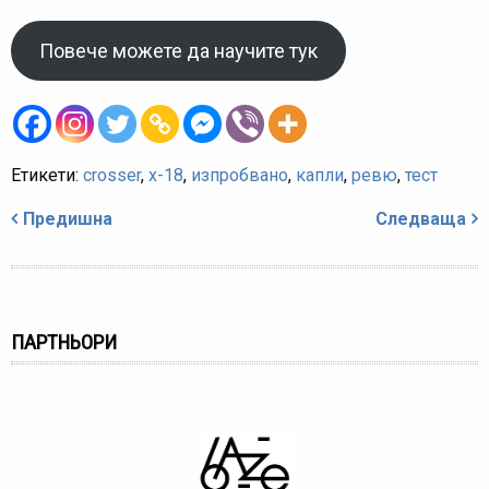
Повече можете да научите тук
Етикети:
crosser
,
x-18
,
изпробвано
,
капли
,
ревю
,
тест
Навигация
Предишна
Следваща
ПАРТНЬОРИ