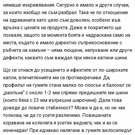
нямаше изкривявания. Сигурно е имало и други случаи,
за които изобщо не съм разбрал. Така че по отношение
на здравината като цяло съм доволен, особено във
връзка с цената на продукта. Даже и покритието ще
похваля, защото за момента боята е надраскана само на
места, където е имало директно съприкосновение с
ръбчета на камъни – няма лющене, напукване или други
дефекти, каквито съм виждал при някои евтини шини.
Що се отнася до усещането и ефектите от по-широките
капли, впечатленията ми са противоречиви. Да,
профилът на гумите стана малко по-плосък и балонът се
„разпъна“ с около 1-2 мм спрямо предишните ми шини
(които бяха с 23 мм вътрешна широчина). Дали това
доведе до повече стабилност? Може и да е, но не чак
толкова, че да го усетя различимо. Повишената
коравина на колелата я усетих веднага, чак и аз се
изненадах! При еднакво налягане в гумите велосипедът