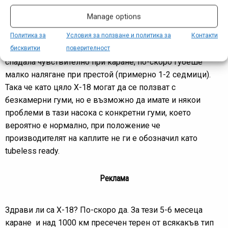
агресивно спускане петната се „освежаваха“, т.е. при
Manage options
повечко зор гумата явно леко се е разлепвала, колкото
да изпусне малко въздух и течност. На практика
Политика за
Условия за ползване и политика за
Контакти
проблемът бе повече визуален – гумата никога не е
бисквитки
поверителност
спадала чувствително при каране, по-скоро губеше
малко налягане при престой (примерно 1-2 седмици).
Така че като цяло X-18 могат да се ползват с
безкамерни гуми, но е възможно да имате и някои
проблеми в тази насока с конкретни гуми, което
вероятно е нормално, при положение че
производителят на каплите не ги е обозначил като
tubeless ready.
Реклама
Здрави ли са Х-18? По-скоро да. За тези 5-6 месеца
каране и над 1000 км пресечен терен от всякакъв тип