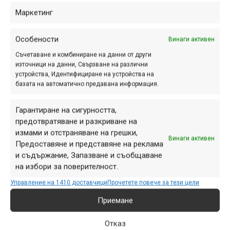
от първи път, но имаше повечко последващи проблеми
Маркетинг
– на няколко места по ръба между каплата и борда на
гумата избиваха влажни петна или дори тънки струйки –
Особености
Винаги активен
изглеждаше сякаш гумата е скъсана на тези места, а тя
Съчетаване и комбиниране на данни от други
не беше.
източници на данни, Свързване на различни
устройства, Идентифициране на устройства на
базата на автоматично предавана информация.
Гарантиране на сигурността,
предотвратяване и разкриване на
измами и отстраняване на грешки,
Винаги активен
Предоставяне и представяне на реклама
и съдържание, Запазване и съобщаване
на избори за поверителност.
Управление на 1410 доставчици
Прочетете повече за тези цели
Приемане
Отказ
Дори почистена и солидно напомпана, след всяко по-