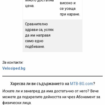
Много достъпна
високо и
цена.
се усеща
при каране.
Сравнително
здрави са, успях
да им направя
само едно
подбиване.
За контакти:
Velosiped.bg
Харесва ли ви съдържанието на
MTB-BG.com
?
Искате ли и занапред да има достатъчно от него? Вече
можете да подкрепите дейността ни чрез Абонамент за
физически лица.