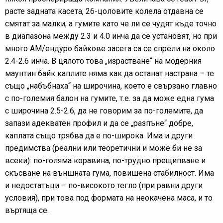
расте задната касета, 26-цоловите колела отдавна се
смятат за малки, а гумите като че ли се чудят къде точно
в диапазона между 2.3 и 4.0 инча да се установят, но при
много АМ/ендуро байкове засега са се спрели на около
2.4-2.6 инча. В цялото това „израстване“ на модерния
маунтин байк каплите няма как да останат настрана – те
също „набъбнаха“ на широчина, което е свързано главно
с по-големия балон на гумите, т.е. за да може една гума
с широчина 2.5-2.6, да не говорим за по-големите, да
запази адекватен профил и да се „разпъне“ добре,
каплата също трябва да е по-широка. Има и други
предимства (реални или теоретични и може би не за
всеки): по-голяма коравина, по-трудно прещипване и
скъсване на външната гума, повишена стабилност. Има
и недостатъци – по-високото тегло (при равни други
условия), при това под формата на неокачена маса, и то
въртяща се.