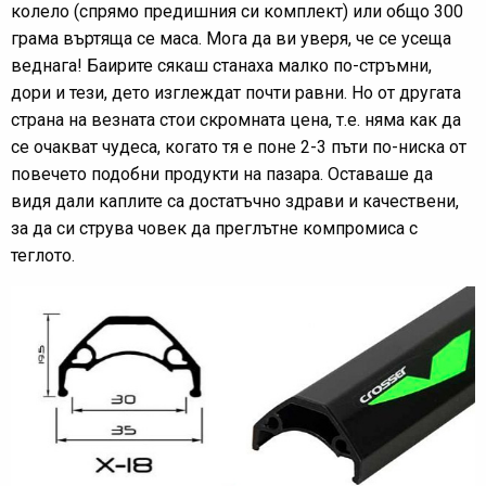
колело (спрямо предишния си комплект) или общо 300
грама въртяща се маса. Мога да ви уверя, че се усеща
веднага! Баирите сякаш станаха малко по-стръмни,
дори и тези, дето изглеждат почти равни. Но от другата
страна на везната стои скромната цена, т.е. няма как да
се очакват чудеса, когато тя е поне 2-3 пъти по-ниска от
повечето подобни продукти на пазара. Оставаше да
видя дали каплите са достатъчно здрави и качествени,
за да си струва човек да преглътне компромиса с
теглото.