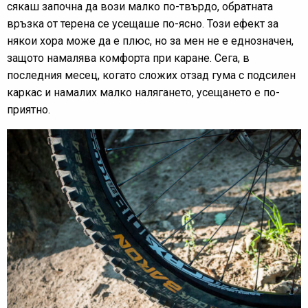
сякаш започна да вози малко по-твърдо, обратната
връзка от терена се усещаше по-ясно. Този ефект за
някои хора може да е плюс, но за мен не е еднозначен,
защото намалява комфорта при каране. Сега, в
последния месец, когато сложих отзад гума с подсилен
каркас и намалих малко налягането, усещането е по-
приятно.