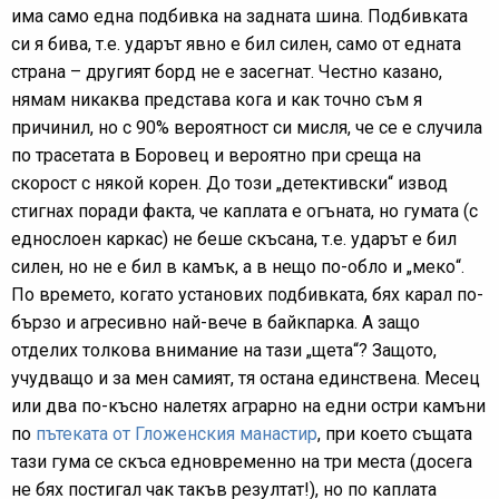
има само една подбивка на задната шина. Подбивката
си я бива, т.е. ударът явно е бил силен, само от едната
страна – другият борд не е засегнат. Честно казано,
нямам никаква представа кога и как точно съм я
причинил, но с 90% вероятност си мисля, че се е случила
по трасетата в Боровец и вероятно при среща на
скорост с някой корен. До този „детективски“ извод
стигнах поради факта, че каплата е огъната, но гумата (с
еднослоен каркас) не беше скъсана, т.е. ударът е бил
силен, но не е бил в камък, а в нещо по-обло и „меко“.
По времето, когато установих подбивката, бях карал по-
бързо и агресивно най-вече в байкпарка. А защо
отделих толкова внимание на тази „щета“? Защото,
учудващо и за мен самият, тя остана единствена. Месец
или два по-късно налетях аграрно на едни остри камъни
по
пътеката от Гложенския манастир
, при което същата
тази гума се скъса едновременно на три места (досега
не бях постигал чак такъв резултат!), но по каплата