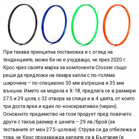
При такава принципна постановка и с оглед на
тенденциите, може би не е учудващо, че през 2020 г.
Крос чрез своята марка за компоненти Crosser също
реши да предложи на пазара капли с по-голяма
широчина – по-специално 30 мм вътрешна и 35 мм
външна. Името на модела е Х-18, предлага се в размери
27.5 и 29 цола, с 32 отвора за спици и в 4 цвята, от които
три доста ярки и един по-консервативен (черен).
Основното предимство на този продукт пред повечето
други с такъв размер е цената – 29 лв./брой (за
тестваните от мен 27.5-цолови). Струва си да отбележа и
това, че Крос произвежда каплите си в България (в