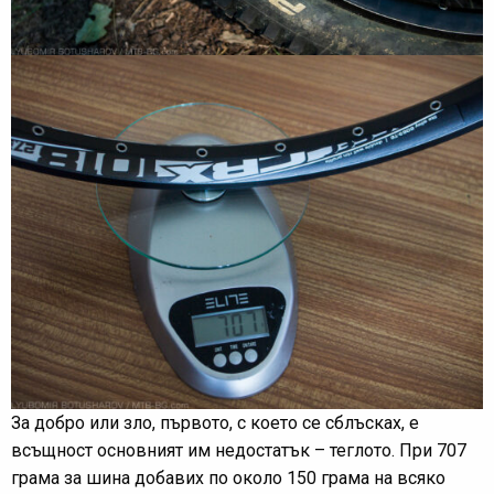
За добро или зло, първото, с което се сблъсках, е
всъщност основният им недостатък – теглото. При 707
грама за шина добавих по около 150 грама на всяко