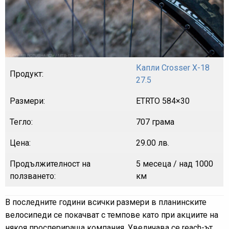
Капли Crosser X-18
Продукт:
27.5
Размери:
ETRTO 584×30
Тегло:
707 грама
Цена:
29.00 лв.
Продължителност на
5 месеца / над 1000
ползването:
км
В последните години всички размери в планинските
велосипеди се покачват с темпове като при акциите на
някоя просперираща компания. Увеличава се reach-ът,