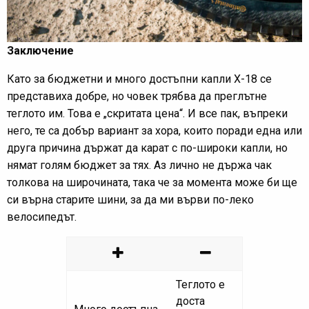
Заключение
Като за бюджетни и много достъпни капли X-18 се
представиха добре, но човек трябва да преглътне
теглото им. Това е „скритата цена“. И все пак, въпреки
него, те са добър вариант за хора, които поради една или
друга причина държат да карат с по-широки капли, но
нямат голям бюджет за тях. Аз лично не държа чак
толкова на широчината, така че за момента може би ще
си върна старите шини, за да ми върви по-леко
велосипедът.
Теглото е
доста