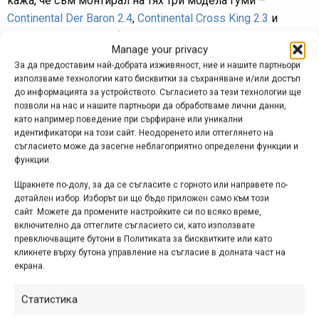
кажа, че съм монтирал на тях три модела гуми –
Continental Der Baron 2.4
,
Continental Cross King 2.3
и
Schwalbe Hans Dampf 2.35
. И трите са със сгъваеми
Manage your privacy
бордове, две от тях са с подсилени (двуслойни) стени.
За да предоставим най-добрата изживяност, ние и нашите партньори
Schwalbe-то изискваше най-много сила при монтаж и
използваме технологии като бисквитки за съхраняване и/или достъп
демонтаж, но дори и при него операцията протече без
до информацията за устройството. Съгласието за тези технологии ще
проблеми, каквито съм имал с доста други шини.
позволи на нас и нашите партньори да обработваме лични данни,
като например поведение при сърфиране или уникални
идентификатори на този сайт. Неодоренето или оттеглянето на
И трите гуми, с които съм ползвал X-18, са готови за
съгласието може да засегне неблагоприятно определени функции и
безкамерна употреба. Никъде не е споменато каплите
функции.
да са съвместими с безкамерни гуми, но пък нямаше и
Щракнете по-долу, за да се съгласите с горното или направете по-
причина да не са, така че реших да ги карам точно така.
детайлен избор. Изборът ви ще бъде приложен само към този
Резултатът? С двете по-тежки и дебелостенни гуми
сайт. Можете да промените настройките си по всяко време,
(Baron и Hans Dampf) нямаше никакви проблеми,
включително да оттеглите съгласието си, като използвате
превключващите бутони в Политиката за бисквитките или като
монтажът стана от пръв път, като в самото начало
кликнете върху бутона управление на съгласие в долната част на
имаше 1-2 точки, в които излизаше по малко въздух, но
екрана.
запечатващата течност си свърши работата и нещата
заспаха. Тези две гуми са и по-висок клас, трябва да
Статистика
отбележа. С по-евтиния Continental монтажът също стана