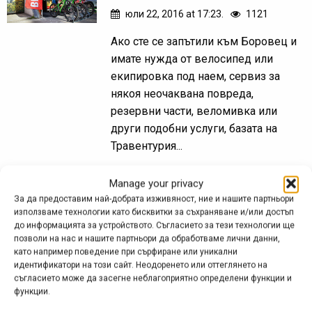
юли 22, 2016 at 17:23.
1121
Ако сте се запътили към Боровец и
имате нужда от велосипед или
екипировка под наем, сервиз за
някоя неочаквана повреда,
резервни части, веломивка или
други подобни услуги, базата на
Травентурия...
Manage your privacy
За да предоставим най-добрата изживяност, ние и нашите партньори
Cross откри свой магазин
използваме технологии като бисквитки за съхраняване и/или достъп
до информацията за устройството. Съгласието за тези технологии ще
в Белград
позволи на нас и нашите партньори да обработваме лични данни,
като например поведение при сърфиране или уникални
апр. 25, 2016 at 15:14.
386
идентификатори на този сайт. Неодоренето или оттеглянето на
съгласието може да засегне неблагоприятно определени функции и
За началото на сезон 2016 в
функции.
столицата на Сърбия отвори врати