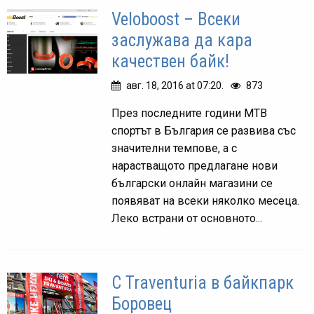
Veloboost – Всеки
заслужава да кара
качествен байк!
авг. 18, 2016 at 07:20.
873
През последните години MTB
спортът в България се развива със
значителни темпове, а с
нарастващото предлаганe нови
български онлайн магазини се
появяват на всеки няколко месеца.
Леко встрани от основното...
С Traventuria в байкпарк
Боровец