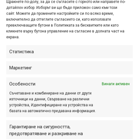
Щракнете по-долу, за да се съгласите с горното или направете по-
новият изложбен център и сервиз
детайлен избор. Изборът ви ще бъде приложен само към този
на марката. Събитието бе добре
сайт. Можете да промените настройките си по всяко време,
прието, а магазинът и в следващите
включително да оттеглите съгласието си, като използвате
дни бе със...
превключващите бутони в Политиката за бисквитките или като
кликнете върху бутона управление на съгласие в долната част на
екрана.
Статистика
Maxbike празнува своя
пети рожден ден!
Маркетинг
мар. 24, 2016 at 18:04.
320
Особености
Винаги активен
На 2 април веломагазин Maxbike
Съчетаване и комбиниране на данни от други
навършва 5 години. За своя рожден
източници на данни, Свързване на различни
ден Maxbike обявява празнична
устройства, Идентифициране на устройства на
акция от - 15 % на всички модели
базата на автоматично предавана информация.
велосипеди в магазина и до - 50...
Гарантиране на сигурността,
предотвратяване и разкриване на