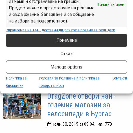
измами и отстраняване на грешки,
DragZone България
Винаги активен
Предоставяне и представяне на реклама
отвори врати след
и съдържание, Запазване и съобщаване
на избори за поверителност.
основно преустройство
Управление на 1410 доставчици
Прочетете повече за тези цели
мар. 21, 2016 at 10:17.
398
Приемане
Десетки бяха гостите, които уважиха
Отказ
официалното откриване на изцяло
обновения магазин Drag Zone
Manage options
България.
Политика за
Условия за ползване и политика за
Контакти
бисквитки
поверителност
DragZone отвори най-
големия магазин за
велосипеди в Бургас
юли 30, 2015 at 09:04.
773