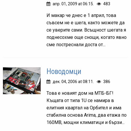
апр. 01, 2009 at 06:15.
483
И макар че днес е 1 април, това
съвсем не е шега, както можете да
се уверите сами. Всъщност шегата я
поднесохме още снощи, когато явно
сме постреснали доста от...
Новодомци
дек. 04, 2006 at 08:11.
386
Това е новият дом на МТБ-БГ!
Къщата от типа 1U се намира в
елитния квартал на Орбител и има
стабилна основа Arima, два етажа по
160MB, мощни климатици и бързи...