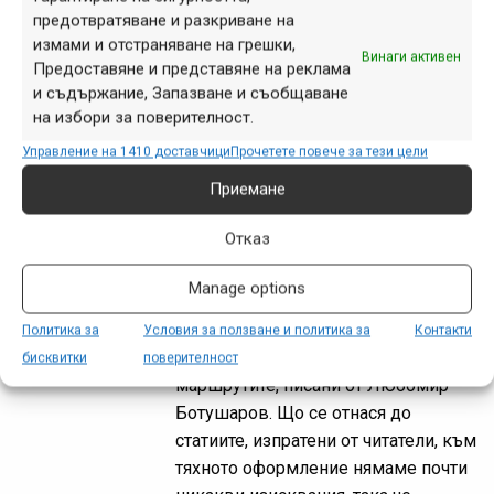
предотвратяване и разкриване на
година беше официалния старт на
измами и отстраняване на грешки,
сайта. Макар че качих първите неща
Винаги активен
Предоставяне и представяне на реклама
още в края на май, едва от тази дата
и съдържание, Запазване и съобщаване
започнах да разгласявам за...
на избори за поверителност.
Управление на 1410 доставчици
Прочетете повече за тези цели
Приемане
Легенда и препоръки при
използване на
Отказ
маршрутите
Manage options
юни 01, 2001 at 23:59.
2170
Политика за
Условия за ползване и политика за
Контакти
Тези бележки се отнасят само до
бисквитки
поверителност
маршрутите, писани от Любомир
Ботушаров. Що се отнася до
статиите, изпратени от читатели, към
тяхното оформление нямаме почти