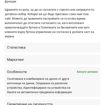
функции.
Щракнете по-долу, за да се съгласите с горното или направете по-
детайлен избор. Изборът ви ще бъде приложен само към този
МТБ-БГ стана на две
сайт. Можете да промените настройките си по всяко време,
включително да оттеглите съгласието си, като използвате
години
превключващите бутони в Политиката за бисквитките или като
кликнете върху бутона управление на съгласие в долната част на
юни 01, 2003 at 10:59.
415
екрана.
"А първи юни е денят на детето!", се
Статистика
пееше в една песен на Уикеда.
Освен на подрастващите обаче, 1
Маркетинг
юни е и рожден ден на сайта МТБ-
БГ. Така е от...
Особености
Винаги активен
Съчетаване и комбиниране на данни от други
източници на данни, Свързване на различни
МТБ-БГ стана на 1 година
устройства, Идентифициране на устройства на
базата на автоматично предавана информация.
юни 01, 2002 at 17:58.
422
Гарантиране на сигурността,
Честито! На 1 юни преди една