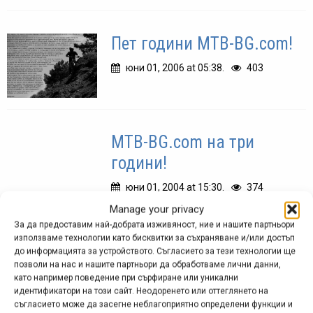
Пет години MTB-BG.com!
юни 01, 2006 at 05:38.
403
MTB-BG.com на три
години!
юни 01, 2004 at 15:30.
374
Manage your privacy
Честито на всички, за които
За да предоставим най-добрата изживяност, ние и нашите партньори
рожденият ден на нашия сайт е
използваме технологии като бисквитки за съхраняване и/или достъп
някакъв вид празник! Защото на 1
до информацията за устройството. Съгласието за тези технологии ще
позволи на нас и нашите партньори да обработваме лични данни,
юни, както обикновено, годинките
като например поведение при сърфиране или уникални
на сайта се увеличават с една.
идентификатори на този сайт. Неодоренето или оттеглянето на
Разбира се, те...
съгласието може да засегне неблагоприятно определени функции и