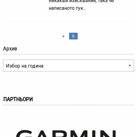
никакви изисквания, така че
написаното тук...
«
6
Архив
ПАРТНЬОРИ