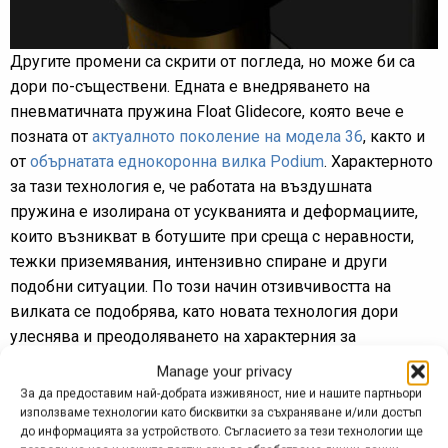
Другите промени са скрити от погледа, но може би са
дори по-съществени. Едната е внедряването на
пневматичната пружина Float Glidecore, която вече е
позната от
актуалното поколение на модела 36
, както и
от
обърнатата еднокоронна вилка Podium
. Характерното
за тази технология е, че работата на въздушната
пружина е изолирана от усукванията и деформациите,
които възникват в ботушите при среща с неравности,
тежки приземявания, интензивно спиране и други
подобни ситуации. По този начин отзивчивостта на
вилката се подобрява, като новата технология дори
улеснява и преодоляването на характерния за
въздушните пружини начален праг на съпротивление,
Manage your privacy
включително чрез по-голям обем на негативната
За да предоставим най-добрата изживяност, ние и нашите партньори
камера.
използваме технологии като бисквитки за съхраняване и/или достъп
до информацията за устройството. Съгласието за тези технологии ще