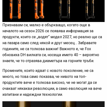
Признавам си, малко е объркващо, когато още в
началото на сезон 2026 се появява информация за
продукти, които се „водят“ модел 2027, но реално ще са
на пазара само след някой и друг месец… Забравете
годините, не са толкова важни! Важното е, че Fox
обновиха DH вилката си, носеща името 40 – вероятно
знаете, че то отразява диаметъра на горните тръби.
Промените, които идват с новото поколение, не са
много, но това само показва, че нивото на топ-
продуктите вече е толкова високо, че не могат да се
очакват някакви революции, а само еволюция на вече
изпитани и надеждни технологии.