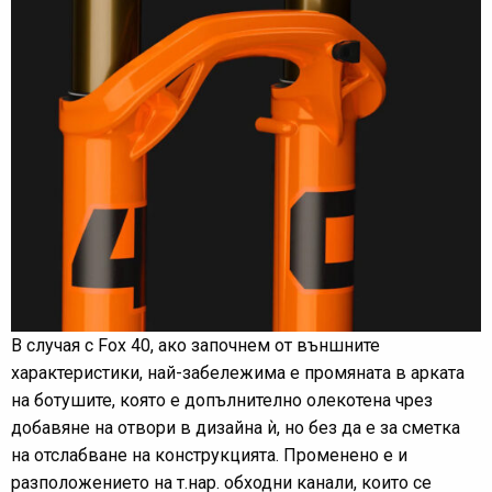
В случая с Fox 40, ако започнем от външните
характеристики, най-забележима е промяната в арката
на ботушите, която е допълнително олекотена чрез
добавяне на отвори в дизайна ѝ, но без да е за сметка
на отслабване на конструкцията. Променено е и
разположението на т.нар. обходни канали, които се