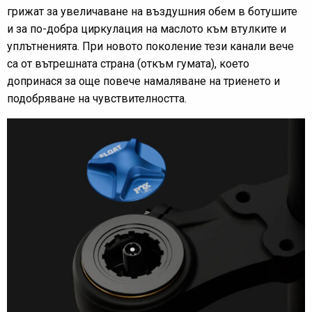
грижат за увеличаване на въздушния обем в ботушите
и за по-добра циркулация на маслото към втулките и
уплътненията. При новото поколение тези канали вече
са от вътрешната страна (откъм гумата), което
допринася за още повече намаляване на триенето и
подобряване на чувствителността.