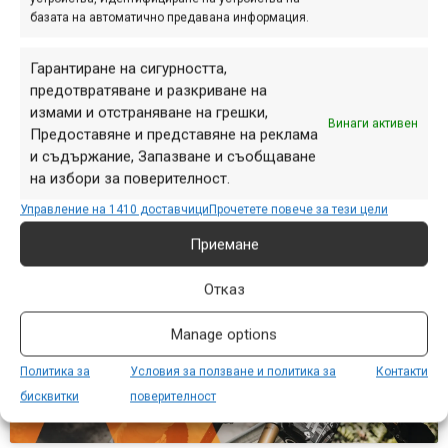
началото на хода, добра поддръжка в средната част и
базата на автоматично предавана информация.
достатъчно съпротивление към края. Вилката запазва и
широките възможности за настройка в цели четири
Гарантиране на сигурността,
насоки – и на сгъването, и на разгъването, както при
предотвратяване и разкриване на
висока, така и при ниска скорост.
измами и отстраняване на грешки,
Винаги активен
Предоставяне и представяне на реклама
Всичко това можете да видите и в това видео-
и съдържание, Запазване и съобщаване
представяне на новата вилка:
на избори за поверителност.
Управление на 1410 доставчици
Прочетете повече за тези цели
Приемане
Кликнете 'Съгласен съм', за да
Отказ
активирате Youtube
Политика за бисквитки
Manage options
Съгласен съм
Политика за
Условия за ползване и политика за
Контакти
бисквитки
поверителност