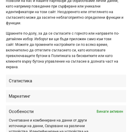
позволи на нас и нашите партньори да обработваме лични данни,
като например поведение при сърфиране или уникални
идентификатори на този сайт. Неодоренето или оттеглянето на
съгласието може да засегне неблагоприятно определени функции и
функции.
Щракнете по-долу, за да се съгласите с горното или направете по-
детайлен избор. Изборът ви ще бъде приложен само към този
сайт. Можете да промените настройките си по всяко време,
включително да оттеглите съгласието си, като използвате
превключващите бутони в Политиката за бисквитките или като
кликнете върху бутона управление на съгласие в долната част на
екрана.
Статистика
Маркетинг
Подобрен е и патронът за амортизация Grip X2, като са
добавени т.нар. Mid-Valve Piston и Valve Stack. С този нов
Особености
Винаги активен
дизайн Fox обещават още по-добър контрол и още по-
добра работа на вилката, запазвайки досегашните
Съчетаване и комбиниране на данни от други
източници на данни, Свързване на различни
характеристики за максимална чувствителност в
устройства, Идентифициране на устройства на