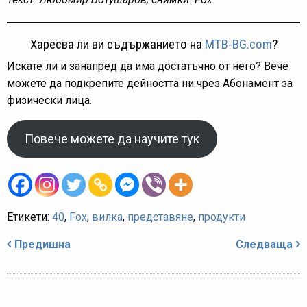
Харесва ли ви съдържанието на
MTB-BG.com
?
Искате ли и занапред да има достатъчно от него? Вече
можете да подкрепите дейността ни чрез Абонамент за
физически лица.
Повече можете да научите тук
Етикети:
40
,
Fox
,
вилка
,
представяне
,
продукти
Навигация
Предишна
Следваща