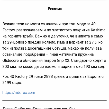
Реклама
Всички тези новости са налични при топ-модела 40
Factory, разпознаваем и по златистото покритие Kashima
на горните тръби. Важно е да уточня, че вилката е само
за 29-цолово предно колело. Има и вариант за 27.5, но
той използва досегашните ботуши, макар че получава
останалите подобрения – пневматичната пружина
Glidecore и обновения патрон Grip X2. Стандартно ходът е
200 мм, но може да се вземе и вариант със 190 мм ход.
Fox 40 Factory 29 тежи 2888 грама, а цената за Европа е
2199 евро.
https://ridefox.com
Текст: Любомир Ботушаров; снимки: Fox