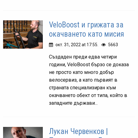
VeloBoost и грижата за
окачването като мисия
окт. 31, 2022 at 17:55.
5663
Създаден преди едва четири
години, VeloBoost бързо се доказа
не просто като много добър
велосервиз, а като първият в
страната специализиран към
окачването обект от типа, който в
западните държави...
Лукан Червенков |