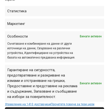
прогресиращите спускачи...
Статистика
Маркетинг
Veloboost – Всеки
заслужава да кара
Особености
Винаги активен
качествен байк!
Съчетаване и комбиниране на данни от други
източници на данни, Свързване на различни
авг. 18, 2016 at 07:20.
873
устройства, Идентифициране на устройства на
базата на автоматично предавана информация.
През последните години MTB
спортът в България се развива със
Гарантиране на сигурността,
значителни темпове, а с
предотвратяване и разкриване на
нарастващото предлаганe нови
измами и отстраняване на грешки,
български онлайн магазини се
Винаги активен
Предоставяне и представяне на реклама
появяват на всеки няколко месеца.
и съдържание, Запазване и съобщаване
Леко встрани от основното...
на избори за поверителност.
Управление на 1410 доставчици
Прочетете повече за тези цели