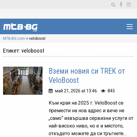
MTB-BG.com
>
veloboost
Етикет:
veloboost
Вземи новия си TREK от
VeloBoost
май 21, 2026 at 13:46.
845
Към края на 2025 г. VeloBoost се
премести на нов адрес и вече не
„само“ извършва сервизни услуги от
най-високо ниво, но е и мястото,
откъдето можете да си тръгнете...