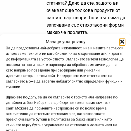
статията? Дано да сте, защото ви
очакват още толкова продукти от
нашите партньори. Този път няма да
започваме със стихотворни форми,
макар че пролетта,...
Manage your privacy
За да предоставим най-добрата изживяност, ние и нашите партньори
използваме технологии като бисквитки за съхраняване и/или достъп
Байк на фокус: Теодор
до информацията за устройството. Съгласието за тези технологии ще
позволи на нас и нашите партньори да обработваме лични данни,
Мавродиев | YT Tues CF
като например поведение при сърфиране или уникални
Comp
идентификатори на този сайт. Неодоренето или оттеглянето на
съгласието може да засегне неблагоприятно определени функции и
ян. 13, 2017 at 11:13.
879
функции.
Щракнете по-долу, за да се съгласите с горното или направете по-
Ако не знаете кой е Теодор
детайлен избор. Изборът ви ще бъде приложен само към този
Мавродиев, вероятно изобщо, ама
сайт. Можете да промените настройките си по всяко време,
хич не се интересувате от спускане.
включително да оттеглите съгласието си, като използвате
превключващите бутони в Политиката за бисквитките или като
За друг вариант не се сещаме...
кликнете върху бутона управление на съгласие в долната част на
Младежът от Петрич е един от най-
екрана.