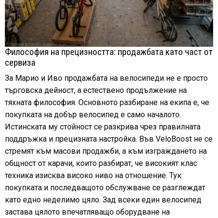
Философия на прецизността: продажбата като част от
сервиза
За Марио и Иво продажбата на велосипеди не е просто
търговска дейност, а естествено продължение на
тяхната философия. Основното разбиране на екипа е, че
покупката на добър велосипед е само началото.
Истинската му стойност се разкрива чрез правилната
поддръжка и прецизната настройка. Във VeloBoost не се
стремят към масови продажби, а към изграждането на
общност от карачи, които разбират, че високият клас
техника изисква високо ниво на отношение. Тук
покупката и последващото обслужване се разглеждат
като едно неделимо цяло. Зад всеки един велосипед
застава цялото впечатляващо оборудване на