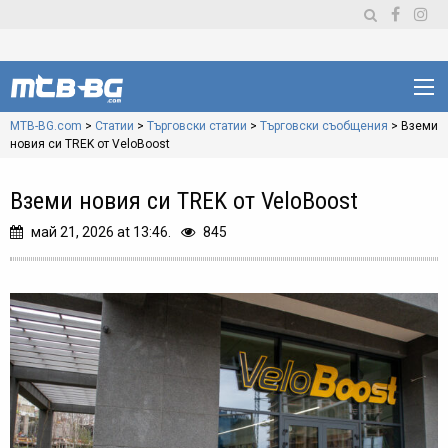
MTB-BG.com
>
Статии
>
Търговски статии
>
Търговски съобщения
>
Вземи
новия си TREK от VeloBoost
Вземи новия си TREK от VeloBoost
май 21, 2026 at 13:46.
845