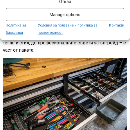
Отказ
инструментариумът
. Буквално и преносно. Когато
вземете своя нов байк от тук, вие имате на
Manage options
разположение екип от специалисти, които обичат
Политика за
Условия за ползване и политика за
Контакти
професията си и работят заедно от години. Всеки детайл
бисквитки
поверителност
– от фините настройки на окачването според вашето
тегло и стил, до професионалните съвети за ъпгрейд – е
част от пакета.