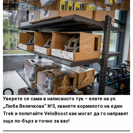
Уверете се сами в написаното тук – елате на ул.
„Люба Величкова“ №3, хванете кормилото на един
Trek и попитайте VeloBoost как могат да го направят
още по-бърз и точно за вас!