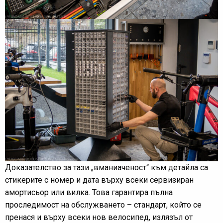
Доказателство за тази „вманиаченост“ към детайла са
стикерите с номер и дата върху всеки сервизиран
амортисьор или вилка. Това гарантира пълна
проследимост на обслужването – стандарт, който се
пренася и върху всеки нов велосипед, излязъл от