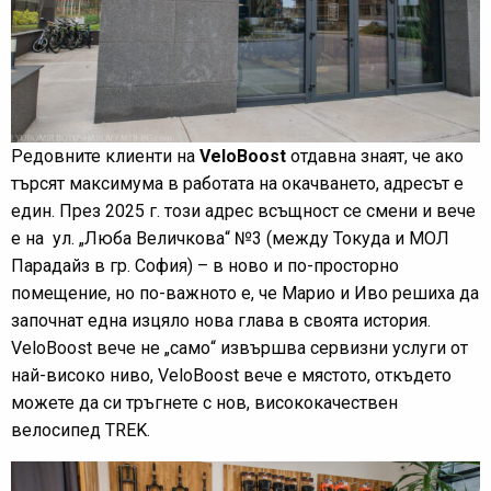
Редовните клиенти на
VeloBoost
отдавна знаят, че ако
търсят максимума в работата на окачването, адресът е
един. През 2025 г. този адрес всъщност се смени и вече
е на ул. „Люба Величкова“ №3 (между Токуда и МОЛ
Парадайз в гр. София) – в ново и по-просторно
помещение, но по-важното е, че Марио и Иво решиха да
започнат една изцяло нова глава в своята история.
VeloBoost вече не „само“ извършва сервизни услуги от
най-високо ниво, VeloBoost вече е мястото, откъдето
можете да си тръгнете с нов, висококачествен
велосипед TREK.