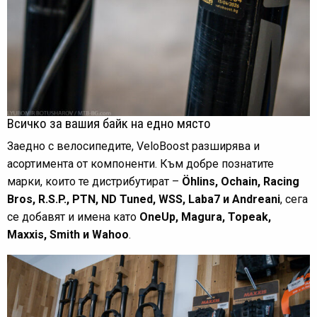
Всичко за вашия байк на едно място
Заедно с велосипедите, VeloBoost разширява и
асортимента от компоненти. Към добре познатите
марки, които те дистрибутират –
Öhlins, Ochain, Racing
Bros, R.S.P., PTN, ND Tuned, WSS, Laba7 и Andreani
, сега
се добавят и имена като
OneUp, Magura, Topeak,
Maxxis, Smith и Wahoo
.