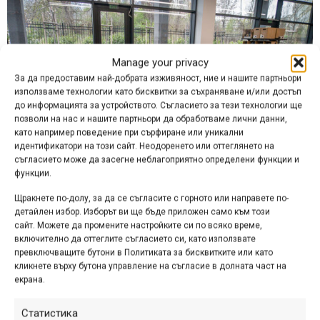
Manage your privacy
За да предоставим най-добрата изживяност, ние и нашите партньори
използваме технологии като бисквитки за съхраняване и/или достъп
до информацията за устройството. Съгласието за тези технологии ще
позволи на нас и нашите партньори да обработваме лични данни,
като например поведение при сърфиране или уникални
идентификатори на този сайт. Неодоренето или оттеглянето на
съгласието може да засегне неблагоприятно определени функции и
функции.
Щракнете по-долу, за да се съгласите с горното или направете по-
детайлен избор. Изборът ви ще бъде приложен само към този
сайт. Можете да промените настройките си по всяко време,
включително да оттеглите съгласието си, като използвате
превключващите бутони в Политиката за бисквитките или като
кликнете върху бутона управление на съгласие в долната част на
екрана.
Статистика