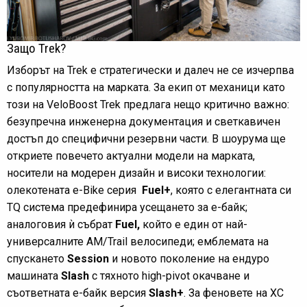
Защо Trek?
Изборът на Trek е стратегически и далеч не се изчерпва
с популярността на марката. За екип от механици като
този на VeloBoost Trek предлага нещо критично важно:
безупречна инженерна документация и светкавичен
достъп до специфични резервни части. В шоурума ще
откриете повечето актуални модели на марката,
носители на модерен дизайн и високи технологии:
олекотената e-Bike серия
Fuel+
, която с елегантната си
TQ система предефинира усещането за е-байк;
аналоговия ѝ събрат
Fuel,
който е един от най-
универсалните АМ/Trail велосипеди; емблемата на
спускането
Session
и новото поколение на ендуро
машината
Slash
с тяхното high-pivot окачване и
съответната e-байк версия
Slash+
. За феновете на XC