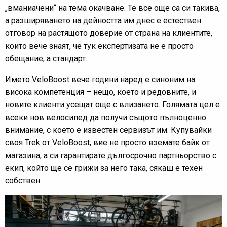
„вманиачени“ на тема окачване. Те все още са си такива,
а разширяването на дейността им днес е естествен
отговор на растящото доверие от страна на клиентите,
които вече знаят, че тук експертизата не е просто
обещание, а стандарт.
Името VeloBoost вече години наред е синоним на
висока компетенция – нещо, което и редовните, и
новите клиенти усещат още с влизането. Голямата цел е
всеки нов велосипед да получи същото пълноценно
внимание, с което е известен сервизът им. Купувайки
своя Trek от VeloBoost, вие не просто вземате байк от
магазина, а си гарантирате дългосрочно партньорство с
екип, който ще се грижи за него така, сякаш е техен
собствен.