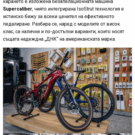
карането е изложена безапелационната машина
Supercaliber
, чиято интегрирана IsoStrut технология е
истинско бижу за всеки ценител на ефективнoто
педалиране. Разбира се, наред с моделите от висок
клас, са налични и по-достъпни варианти, които носят
същата надеждна „ДНК“ на американската марка.