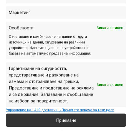
Маркетинг
Особености
Винаги активен
Съчетаване и комбиниране на данни от други
източници на данни, Свързване на различни
устройства, Идентифициране на устройства на
базата на автоматично предавана информация.
Гарантиране на сигурността,
предотвратяване и разкриване на
измами и отстраняване на грешки,
Винаги активен
Предоставяне и представяне на реклама
и съдържание, Запазване и съобщаване
на избори за поверителност.
Управление на 1410 доставчици
Прочетете повече за тези цели
Приемане
Експертизата като стандарт
Това, което прави покупката от VeloBoost различна, е