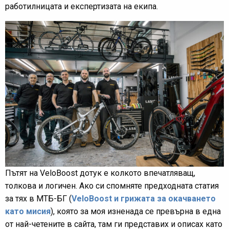
работилницата и експертизата на екипа.
Пътят на VeloBoost дотук е колкото впечатляващ,
толкова и логичен. Ако си спомняте предходната статия
за тях в МТБ-БГ (
VeloBoost и грижата за окачването
като мисия
), която за моя изненада се превърна в една
от най-четените в сайта, там ги представих и описах като