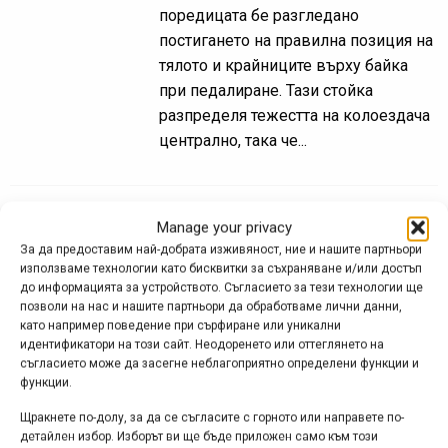
поредицата бе разгледано
постигането на правилна позиция на
тялото и крайниците върху байка
при педалиране. Тази стойка
разпределя тежестта на колоездача
централно, така че...
Освен желанието: Как да
Manage your privacy
За да предоставим най-добрата изживяност, ние и нашите партньори
завиваме
използваме технологии като бисквитки за съхраняване и/или достъп
до информацията за устройството. Съгласието за тези технологии ще
юни 28, 2006 at 05:44.
1195
позволи на нас и нашите партньори да обработваме лични данни,
като например поведение при сърфиране или уникални
идентификатори на този сайт. Неодоренето или оттеглянето на
съгласието може да засегне неблагоприятно определени функции и
функции.
Щракнете по-долу, за да се съгласите с горното или направете по-
Освен желанието: Как да
детайлен избор. Изборът ви ще бъде приложен само към този