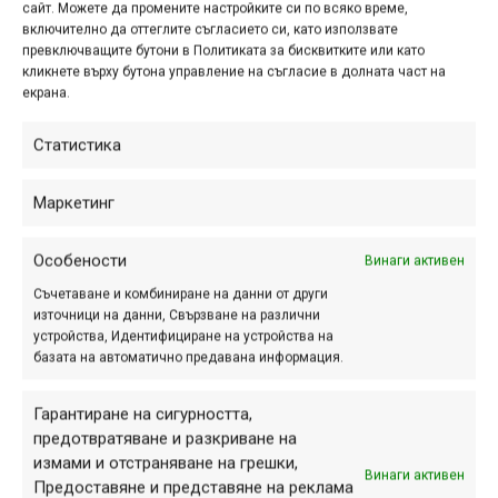
спираме
сайт. Можете да промените настройките си по всяко време,
включително да оттеглите съгласието си, като използвате
май 28, 2006 at 05:09.
1709
превключващите бутони в Политиката за бисквитките или като
кликнете върху бутона управление на съгласие в долната част на
Правилното спиране е едно от най-
екрана.
важните неща, които трябва да
Статистика
овладеете, основна предпоставка за
добър контрол върху велосипеда.
Маркетинг
Да не говорим пък, че от него в
много случаи зависи и...
Особености
Винаги активен
Съчетаване и комбиниране на данни от други
източници на данни, Свързване на различни
Освен желанието: Как да
устройства, Идентифициране на устройства на
базата на автоматично предавана информация.
караме маунтин байк
(основни положения)
Гарантиране на сигурността,
предотвратяване и разкриване на
апр. 27, 2006 at 16:00.
1839
измами и отстраняване на грешки,
Винаги активен
В настоящата статия ще разгледам
Предоставяне и представяне на реклама