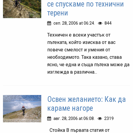
се спускаме по технични
терени
сеп. 28, 2006 at 06:24.
844
Техничен е всеки участък от
пътеката, който изисква от вас
повече смелост и умения от
необходимото. Така казано, става
ясно, че една и съща пътека може да
изглежда в различна...
Освен желанието: Как да
караме нагоре
авг. 28, 2006 at 06:08.
2319
Стойка В първата статия от