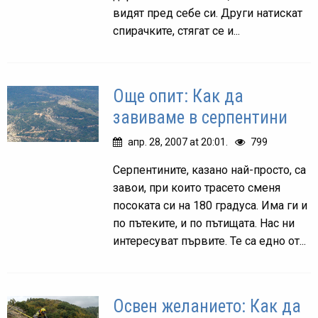
видят пред себе си. Други натискат
спирачките, стягат се и...
Още опит: Как да
завиваме в серпентини
апр. 28, 2007 at 20:01.
799
Серпентините, казано най-просто, са
завои, при които трасето сменя
посоката си на 180 градуса. Има ги и
по пътеките, и по пътищата. Нас ни
интересуват първите. Те са едно от...
Освен желанието: Как да