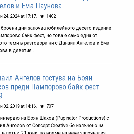
елов и Ема Паунова
и 24, 2024 at 17:17.
1402
 броени дни започва юбилейното десето издание
ампорово байк фест, но това е само една от
ото теми в разговора ни с Данаил Ангелов и Ема
ва в деветия...
аил Ангелов гостува на Боян
ов преди Пампорово байк фест
9
и 02, 2019 at 14:16.
707
интервю на Боян Шахов (Pupinator Productions) с
ил Ангелов от Concept Creative бе излъчено на
 в петък, 21 юни, по време на вече започналия