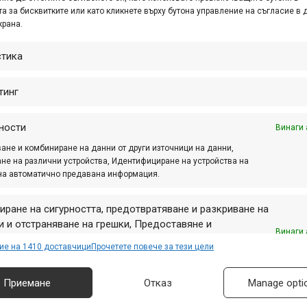
т. 30, 2018 at 08:58.
503
а за бисквитките или като кликнете върху бутона управление на съгласие в 
крана.
вечер, 31.10, точно в 21:00 ч Боян Шахов от
nator Productions ще си говори на живо с Данаил
стика
ов от Concept Creative за това какво се случи
сезон 2018,...
тинг
ности
Винаги 
з 2018 г. стартира Балканска купа
ане и комбиниране на данни от други източници на данни,
спускане
не на различни устройства, Идентифициране на устройства на
на автоматично предавана информация.
. 29, 2018 at 16:22.
541
иране на сигурността, предотвратяване и разкриване на
 година се очертава все по-добра за любителите
 и отстраняване на грешки, Предоставяне и
стезанията и особено за тези по-активни и
Винаги 
авяне на реклама и съдържание, Запазване и
циозни състезатели, които искат да гонят по-
ие на 1410 доставчици
Прочетете повече за тези цели
аване на избори за поверителност.
 резултати и да трупат опит и извън...
Приемане
Отказ
Manage opti