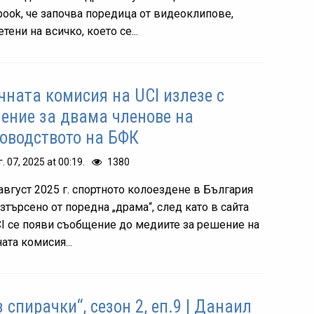
book, че започва поредица от видеоклипове,
тени на всичко, което се...
чната комисия на UCI излезе с
ение за двама членове на
оводството на БФК
г. 07, 2025 at 00:19.
1380
 август 2025 г. спортното колоездене в България
зтърсено от поредна „драма“, след като в сайта
CI се появи съобщение до медиите за решение на
ата комисия...
з спирачки“, сезон 2, еп.9 | Данаил