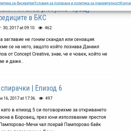
литика за бисквитки
Условия за ползване и политика за поверителност
Конта
аил Ангелов „избухна“ срещу
редиците в БКС
г. 30, 2017 at 09:10.
462
ва заглавие не гоним скандал или сензация.
хме се на него, защото който познава Данаил
ов от Concept Creative, знае, че е човек, който не
ае и даже...
 спирачки | Епизод 6
и 16, 2017 at 17:36.
497
 като в епизод 5 си поговорихме за откриването
езона в Боровец, през юни използвахме престоя
 Пампорово-Мечи чал покрай Пампорово байк