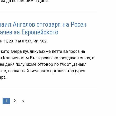
 за да поговорим с Дани...
аил Ангелов отговаря на Росен
ачев за Европейското
и 13, 2017 at 07:37.
502
 като вчера публикувахме петте въпроса на
н Ковачев към Българския колоездачен съюз, в
 на деня получихме отговор по тях от Данаил
лов, познат най-вече като организатор (чрез
pt...
1
2
»