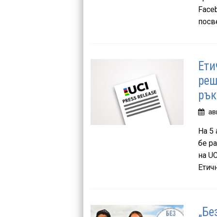
Face
посве
Ети
реш
рък
ав
На 5
бе ра
на U
Етичн
„Бе