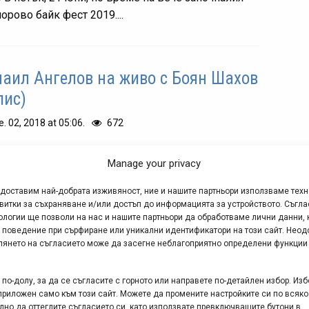
орово байк фест 2019....
аил Ангелов на живо с Боян Шахов
пис)
е. 02, 2018 at 05:06.
672
не сте успели да гледате на живо интервюто на
Manage your privacy
 Шахов (Pupinator Productions) с Данаил Ангелов
ncept Creative струва си да отделите един час за
едоставим най-добрата изживяност, ние и нашите партньори използваме тех
запис от...
витки за съхраняване и/или достъп до информацията за устройството. Съгла
ологии ще позволи на нас и нашите партньори да обработваме лични данни, 
 поведение при сърфиране или уникални идентификатори на този сайт. Неод
глянето на съгласието може да засегне неблагоприятно определени функции
аил Ангелов ще гостува за
ервю на Боян Шахов – 31.10.2018
по-долу, за да се съгласите с горното или направете по-детайлен избор. Изб
приложен само към този сайт. Можете да промените настройките си по всяко
лно да оттеглите съгласието си, като използвате превключващите бутони в