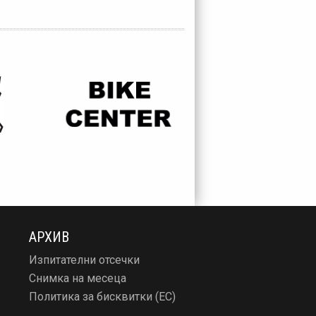
АРХИВ
Изпитателни отсечки
Снимка на месеца
Политика за бисквитки (ЕС)