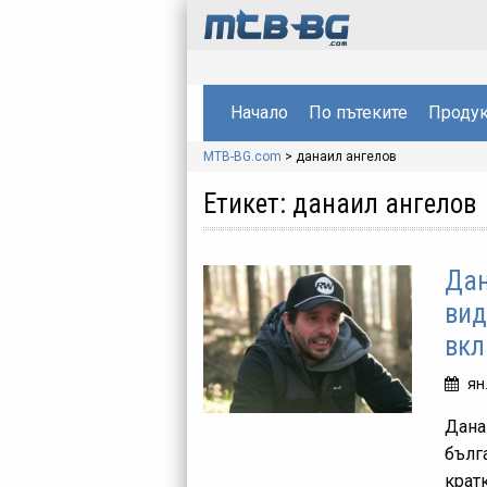
Начало
По пътеките
Продук
MTB-BG.com
>
данаил ангелов
Етикет:
данаил ангелов
Дан
вид
вкл
ян
Дана
бълг
крат