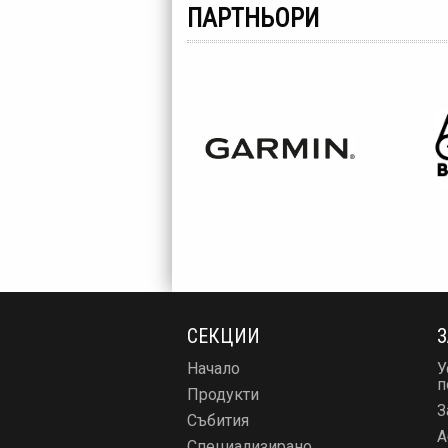
ПАРТНЬОРИ
СЕКЦИИ
З
Начало
У
п
Продукти
З
Събития
А
Специализирано