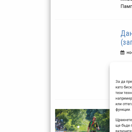
Памп
Дан
(за
но
Ако 
Боян
от Co
За да пр
този 
като биск
тези техн
например
или отте
функции.
Дан
инт
Щракнете 
ще бъде 
включите