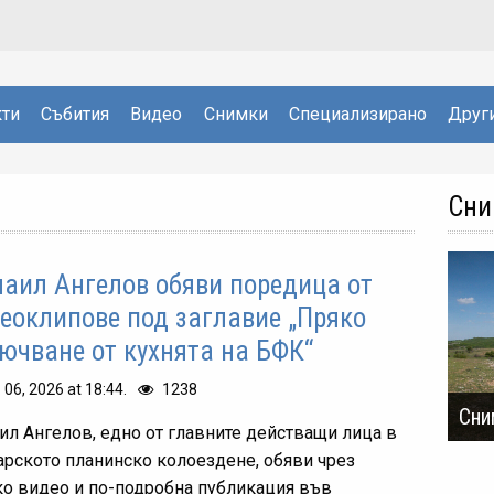
ти
Събития
Видео
Снимки
Специализирано
Друг
Сни
аил Ангелов обяви поредица от
еоклипове под заглавие „Пряко
ючване от кухнята на БФК“
. 06, 2026 at 18:44.
1238
Сни
ил Ангелов, едно от главните действащи лица в
арското планинско колоездене, обяви чрез
ко видео и по-подробна публикация във