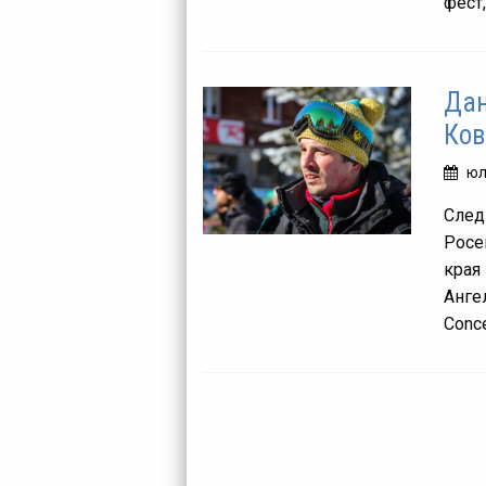
фест,
Дан
Ков
юл
След
Росе
края
Анге
Conce