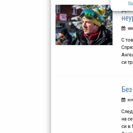
По
Дан
неу
ав
С то
Спря
Ангел
си тр
Без
юл
След
на с
си в