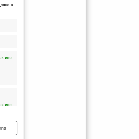
долната
активен
активен
ons