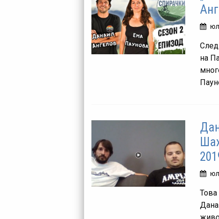
Анг
юл
След
на П
мног
Пауно
Дан
Шах
201
юл
Това 
Дана
живо