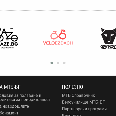
А МТБ-БГ
ПОЛЕЗНО
словия за ползване и
МТБ Справочник
олитика за поверителност
Велоучилище МТБ-БГ
а новодошлите
Партньорски програми
бонамент
Календар