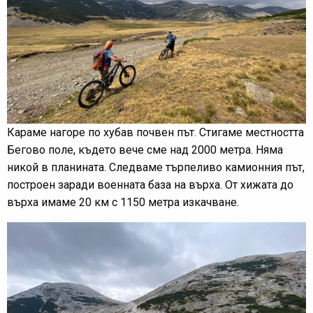
Караме нагоре по хубав почвен път. Стигаме местността
Бегово поле, където вече сме над 2000 метра. Няма
никой в планината. Следваме търпеливо камионния път,
построен заради военната база на върха. От хижата до
върха имаме 20 км с 1150 метра изкачване.