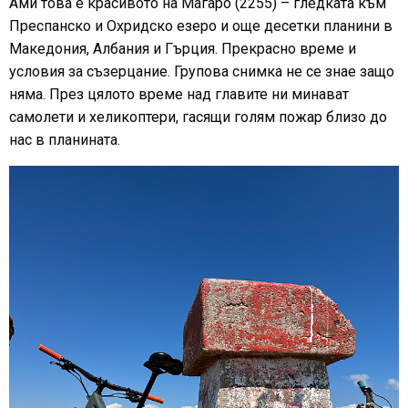
Ами това е красивото на Магаро (2255) – гледката към
Преспанско и Охридско езеро и още десетки планини в
Македония, Албания и Гърция. Прекрасно време и
условия за съзерцание. Групова снимка не се знае защо
няма. През цялото време над главите ни минават
самолети и хеликоптери, гасящи голям пожар близо до
нас в планината.