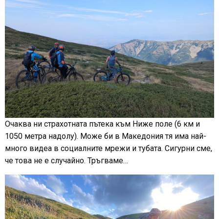
Очаква ни страхотната пътека към Ниже поле (6 км и
1050 метра надолу). Може би в Македония тя има най-
много видеа в социалните мрежи и тубата. Сигурни сме,
че това не е случайно. Тръгваме…