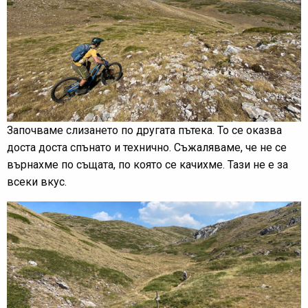
Започваме слизането по другата пътека. То се оказва
доста доста спънато и технично. Съжаляваме, че не се
върнахме по същата, по която се качихме. Тази не е за
всеки вкус.