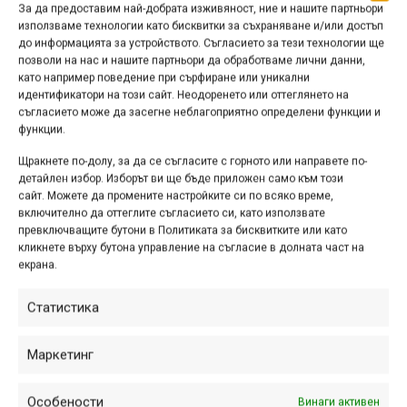
За да предоставим най-добрата изживяност, ние и нашите партньори
използваме технологии като бисквитки за съхраняване и/или достъп
до информацията за устройството. Съгласието за тези технологии ще
позволи на нас и нашите партньори да обработваме лични данни,
като например поведение при сърфиране или уникални
идентификатори на този сайт. Неодоренето или оттеглянето на
съгласието може да засегне неблагоприятно определени функции и
функции.
Щракнете по-долу, за да се съгласите с горното или направете по-
детайлен избор. Изборът ви ще бъде приложен само към този
сайт. Можете да промените настройките си по всяко време,
включително да оттеглите съгласието си, като използвате
превключващите бутони в Политиката за бисквитките или като
кликнете върху бутона управление на съгласие в долната част на
екрана.
Статистика
Пътеката, без да губи стойност, навлиза в зоната на
тъмните смесени гори. На хижа „Чеплес“ ни чака
Маркетинг
хижарят. Пръстът му е на „спусъка“ на кенчетата с бира.
Особености
Винаги активен