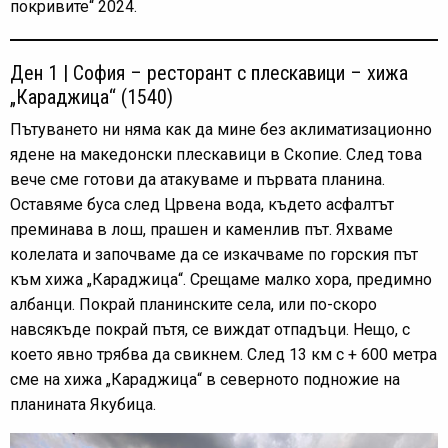
покривите“ 2024.
Ден 1 | София – ресторант с плескавици – хижа
„Караджица“ (1540)
Пътуването ни няма как да мине без аклиматизационно
ядене на македонски плескавици в Скопие. След това
вече сме готови да атакуваме и първата планина.
Оставяме буса след Црвена вода, където асфалтът
преминава в лош, прашен и каменлив път. Яхваме
колелата и започваме да се изкачваме по горския път
към хижа „Караджица“. Срещаме малко хора, предимно
албанци. Покрай планинските села, или по-скоро
навсякъде покрай пътя, се виждат отпадъци. Нещо, с
което явно трябва да свикнем. След 13 км с + 600 метра
сме на хижа „Караджица“ в северното подножие на
планината Якубица.