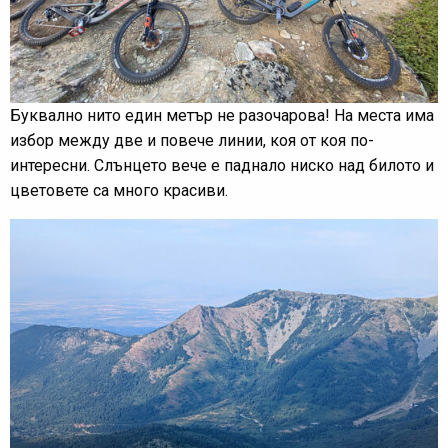
Буквално нито един метър не разочарова! На места има
избор между две и повече линии, коя от коя по-
интересни. Слънцето вече е паднало ниско над билото и
цветовете са много красиви.