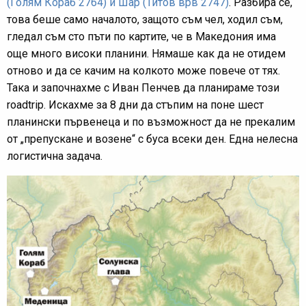
(Голям Кораб 2764) и Шар (Титов врв 2747)
. Разбира се,
това беше само началото, защото съм чел, ходил съм,
гледал съм сто пъти по картите, че в Македония има
още много високи планини. Нямаше как да не отидем
отново и да се качим на колкото може повече от тях.
Така и започнахме с Иван Пенчев да планираме този
roadtrip. Искахме за 8 дни да стъпим на поне шест
планински първенеца и по възможност да не прекалим
от „препускане и возене“ с буса всеки ден. Една нелесна
логистична задача.