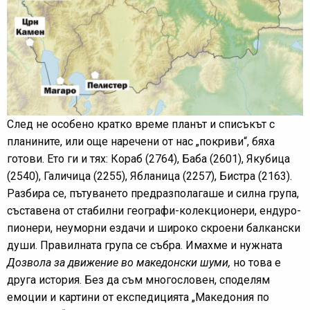
След не особено кратко време планът и списъкът с
планините, или още наречени от нас „покриви“, бяха
готови. Ето ги и тях: Кораб (2764), Баба (2601), Якубица
(2540), Галичица (2255), Ябланица (2257), Бистра (2163).
Разбира се, пътуването предразполагаше и силна група,
съставена от стабилни географи-колекционери, ендуро-
пионери, неуморни ездачи и широко скроени балкански
души. Правилната група се събра. Имахме и нужната
Дозвола за движение во македонски шуми,
но това е
друга история. Без да съм многословен, споделям
емоции и картини от експедицията „Македония по