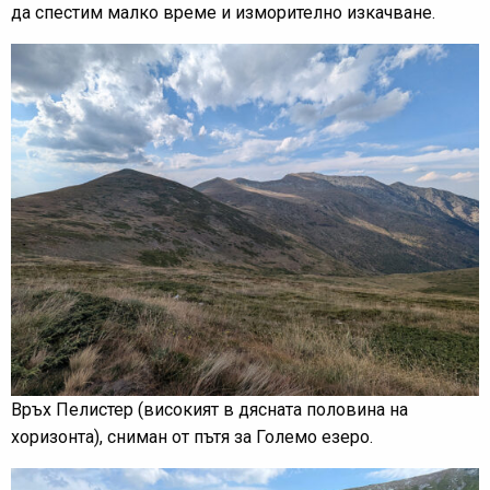
да спестим малко време и изморително изкачване.
Връх Пелистер (високият в дясната половина на
хоризонта), сниман от пътя за Големо езеро.