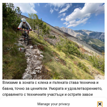
Влизаме в зоната с клека и пътеката става технична и
бавна, точно за ценители. Умората и удовлетворението,
справянето с техничните участъци и острите завои
вървят ръка за ръка. За фон имаме отвесните карстови
Manage your privacy
стени на връх Солунска глава.