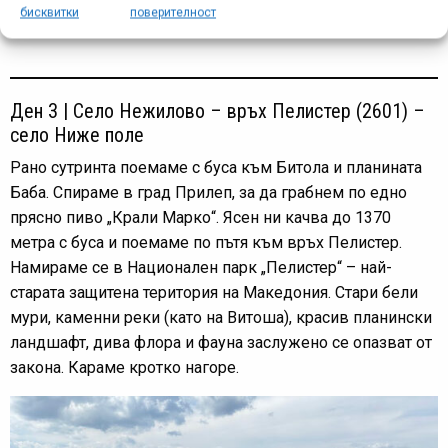
бисквитки
поверителност
Реклама
Ден 3 | Село Нежилово – връх Пелистер (2601) –
село Ниже поле
Рано сутринта поемаме с буса към Битола и планината
Баба. Спираме в град Прилеп, за да грабнем по едно
прясно пиво „Крали Марко“. Ясен ни качва до 1370
метра с буса и поемаме по пътя към връх Пелистер.
Намираме се в Национален парк „Пелистер“ – най-
старата защитена територия на Македония. Стари бели
мури, каменни реки (като на Витоша), красив планински
ландшафт, дива флора и фауна заслужено се опазват от
закона. Караме кротко нагоре.