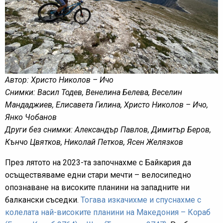
Автор: Христо Николов – Ичо
Снимки: Васил Тодев, Венелина Белева, Веселин
Мандаджиев, Елисавета Гилина, Христо Николов – Ичо,
Янко Чобанов
Други без снимки: Александър Павлов, Димитър Беров,
Кънчо Цвятков, Николай Петков, Ясен Желязков
През лятото на 2023-та започнахме с Байкария да
осъществяваме едни стари мечти – велосипедно
опознаване на високите планини на западните ни
балкански съседки.
Тогава изкачихме и спуснахме с
колелата най-високите планини на Македония – Кораб