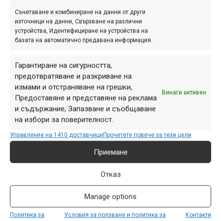
Съчетаване и комбиниране на данни от други
източници на данни, Свързване на различни
устройства, Идентифициране на устройства на
базата на автоматично предавана информация.
Гарантиране на сигурността,
предотвратяване и разкриване на
измами и отстраняване на грешки,
Винаги активен
Предоставяне и представяне на реклама
и съдържание, Запазване и съобщаване
на избори за поверителност.
Управление на 1410 доставчици
Прочетете повече за тези цели
Приемане
Още няколко километра чудна пътека и сме в рибарника
на Нежилово. А там – пивка македонска ракия,
Отказ
пъстърва на скара, жива музика, шумът на чистата
Manage options
карстова река. Доволни и сити сме вече по леглата.
Политика за
Условия за ползване и политика за
Контакти