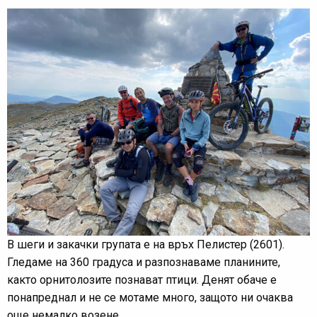
В шеги и закачки групата е на връх Пелистер (2601).
Гледаме на 360 градуса и разпознаваме планините,
както орнитолозите познават птици. Денят обаче е
понапреднал и не се мотаме много, защото ни очаква
още немалко возене.