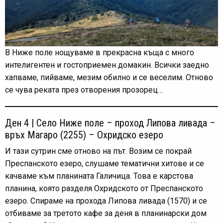
В Ниже поле нощуваме в прекрасна къща с много
интелигентен и гостоприемен домакин. Всички заедно
хапваме, пийваме, мезим обилно и се веселим. Отново
се чува реката през отворения прозорец…
Ден 4 | Село Ниже поле – проход Липова ливада –
връх Магаро (2255) – Охридско езеро
И тази сутрин сме отново на път. Возим се покрай
Преспанското езеро, слушаме тематични хитове и се
качваме към планината Галичица. Това е карстова
планина, която разделя Охридското от Преспанското
езеро. Спираме на прохода Липова ливада (1570) и се
отбиваме за третото кафе за деня в планинарски дом