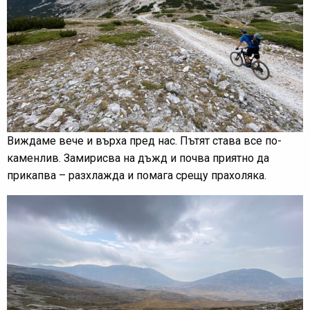
Виждаме вече и върха пред нас. Пътят става все по-
каменлив. Замирисва на дъжд и почва приятно да
прикапва – разхлажда и помага срещу прахоляка.