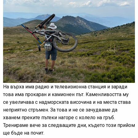
На върха има радио и телевизионна станция и заради
това има прокаран и камионен път. Каменливостта му
се увеличава с надморската височина и на места става
неприятно стръмен. За това и не се зачудваме да
хванем преките пътеки нагоре с колело на гръб.
Тренираме вече за следващите дни, където този прийом
ще бъде на почит.