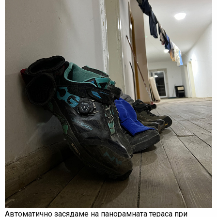
Автоматично засядаме на панорамната тераса при