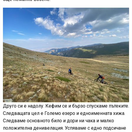
Друго си е надолу. Кефим се и бързо спускаме пътеките.
Следващата цел е Големо езеро и едноименната хижа.
Следваме основното било и дори ни чака и малко
положителна денивелация. Успяваме с едно подсичане