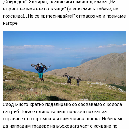
„Спиродон“. Хижарят, планински спасител, казва: „На
вървот не можете со тачаци“ (в кой смисъл обаче, не
пояснява). „Не се притеснявайте!“ отговаряме и поемаме
нагоре.
След много кратко педалиране се озоваваме с колела
на гръб. Това е единственият полезен похват за
справяне със стръмната и каменлива пътека. Избираме
да направим траверс на върховата част с качване по