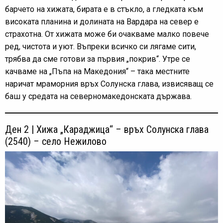
барчето на хижата, бирата е в стъкло, а гледката към
високата планина и долината на Вардара на север е
страхотна. От хижата може би очакваме малко повече
ред, чистота и уют. Въпреки всичко си лягаме сити,
трябва да сме готови за първия „покрив“. Утре се
качваме на „Пъпа на Македония“ – така местните
наричат мраморния връх Солунска глава, извисяващ се
баш у средата на северномакедонската държава.
Ден 2 | Хижа „Караджица“ – връх Солунска глава
(2540) – село Нежилово