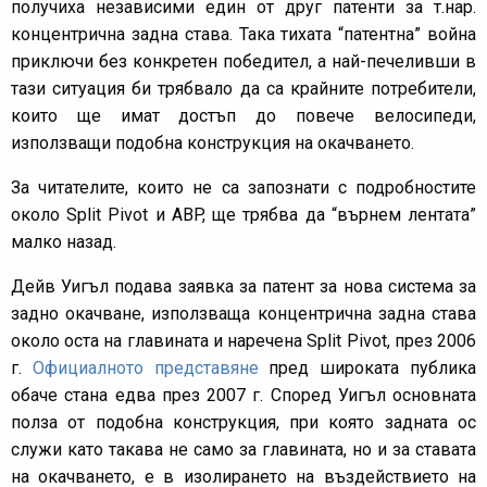
получиха независими един от друг патенти за т.нар.
концентрична задна става. Така тихата “патентна” война
приключи без конкретен победител, а най-печеливши в
тази ситуация би трябвало да са крайните потребители,
които ще имат достъп до повече велосипеди,
използващи подобна конструкция на окачването.
За читателите, които не са запознати с подробностите
около Split Pivot и ABP, ще трябва да “върнем лентата”
малко назад.
Дейв Уигъл подава заявка за патент за нова система за
задно окачване, използваща концентрична задна става
около оста на главината и наречена Split Pivot, през 2006
г.
Официалното представяне
пред широката публика
обаче стана едва през 2007 г. Според Уигъл основната
полза от подобна конструкция, при която задната ос
служи като такава не само за главината, но и за ставата
на окачването, е в изолирането на въздействието на