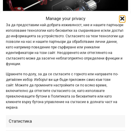
Manage your privacy
За да предоставим най-добрата изживяност, ние и нашите партньори
използваме технологии като бисквитки за съхраняване и/или достъп
до информацията за устройството. Съгласието за тези технологии ще
позволи на нас и нашите партньори да обработваме лични данни,
През същата 2007 г. Trek за първи път
показа обновения
като например поведение при сърфиране или уникални
модел Fuel EX
, в който бе използвана нова система за
идентификатори на този сайт. Неодоренето или оттеглянето на
окачване, включваща концентрична задна става,
съгласието може да засегне неблагоприятно определени функции и
функции.
наречена Active Braking Pivot (ABP). Името говори
достатъчно за основната функция, която изпълнява този
Щракнете по-долу, за да се съгласите с горното или направете по-
детайл в окачването на Trek. През следващите години
детайлен избор. Изборът ви ще бъде приложен само към този
сайт. Можете да промените настройките си по всяко време,
той стана неизменна част от всички нови “меки” модели
включително да оттеглите съгласието си, като използвате
на компанията – от леките ХС “бегачки” до “танковете”
превключващите бутони в Политиката за бисквитките или като
за спускане и фрийрайд – общо 8 моделни линии.
кликнете върху бутона управление на съгласие в долната част на
екрана.
Същевременно Дейв Уигъл е продал лиценз за
ползването на Split Pivot на общо 6 производители на
Статистика
рамки, сред които Devinci, Seven Cycles и Spooky.