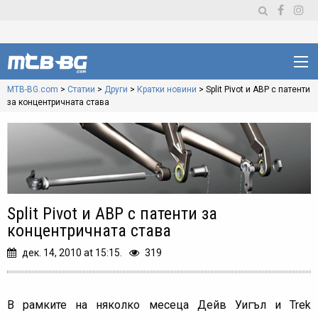
MTB-BG.com
>
Статии
>
Други
>
Кратки новини
>
Split Pivot и ABP с патенти
за концентричната става
Split Pivot и ABP с патенти за
концентричната става
дек. 14, 2010 at 15:15.
319
В рамките на няколко месеца Дейв Уигъл и Trek