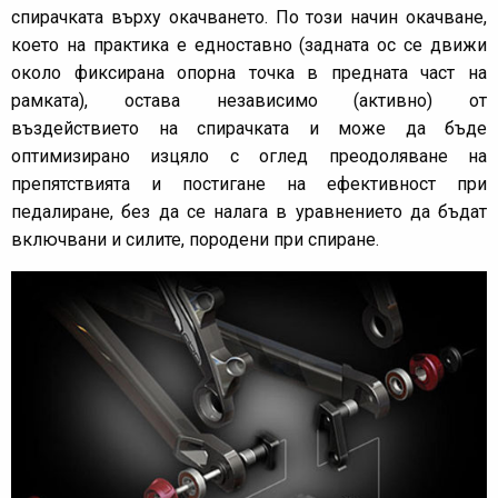
спирачката върху окачването. По този начин окачване,
което на практика е едноставно (задната ос се движи
около фиксирана опорна точка в предната част на
рамката), остава независимо (активно) от
въздействието на спирачката и може да бъде
оптимизирано изцяло с оглед преодоляване на
препятствията и постигане на ефективност при
педалиране, без да се налага в уравнението да бъдат
включвани и силите, породени при спиране.