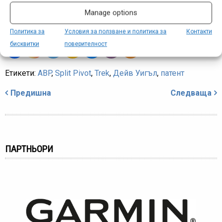
този дизайн и да го предоставя за ползване на трети
Manage options
лица.
Политика за
Условия за ползване и политика за
Контакти
бисквитки
поверителност
Етикети:
ABP
,
Split Pivot
,
Trek
,
Дейв Уигъл
,
патент
Навигация
Предишна
Следваща
ПАРТНЬОРИ