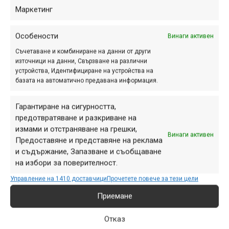
Маркетинг
Основният въпрос през всички тези години на
успоредно ползване бе дали някой е откраднал/
Особености
Винаги активен
заимствал чужда идея, дали евентуалната патентна
Съчетаване и комбиниране на данни от други
защита за една от системите би означавала край за
източници на данни, Свързване на различни
другата, дали ще се стигне до съдебни спорове,
устройства, Идентифициране на устройства на
обезщетения и т.н.
базата на автоматично предавана информация.
Отговорът на всички тези въпроси вече е ясен, след
Гарантиране на сигурността,
като през лятото на 2010 г. Патентното ведомство на
предотвратяване и разкриване на
САЩ издаде патент на Дейв Уигъл за Split Pivot, а
измами и отстраняване на грешки,
Винаги активен
няколко месеца по-късно уважи и заявката на Trek.
Предоставяне и представяне на реклама
и съдържание, Запазване и съобщаване
Независимо дали ще успеете да откриете разлика в
на избори за поверителност.
конструкцията, или не, експертите на Патентното
ведомство, след щателно проучване на всяка от двете
Управление на 1410 доставчици
Прочетете повече за тези цели
заявки, заключиха, че Дейв Уигъл и Trek са разработили
Приемане
окачванията си независимо един от друг, без да е
налице кражба на интелектуална собственост, поради
Отказ
което всеки от тях получава защита и може да използва