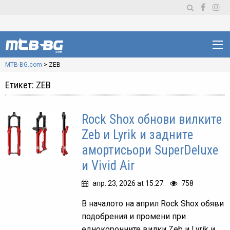
MTB-BG.com
>
ZEB
Етикет:
ZEB
Rock Shox обнови вилките
Zeb и Lyrik и задните
амортисьори SuperDeluxe
и Vivid Air
апр. 23, 2026 at 15:27.
758
В началото на април Rock Shox обяви
подобрения и промени при
еднокоронните вилки Zeb и Lyrik и