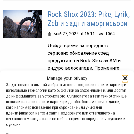
Rock Shox 2023: Pike, Lyrik,
Zeb и задни амортисьори
май 27, 2022 at 16:11.
1064
Дойде време за поредното
сериозно обновление сред
продуктите на Rock Shox за AM и
ендуро велосипеди. Промените
засягат вилките Pike, Lyrik и Zeb,
Manage your privacy
както и няколко модела задни
За да предоставим най-добрата изживяност, ние и нашите партньори
амортисьори.
използваме технологии като бисквитки за съхраняване и/или достъп
до информацията за устройството. Съгласието за тези технологии ще
позволи на нас и нашите партньори да обработваме лични данни,
като например поведение при сърфиране или уникални
идентификатори на този сайт. Неодоренето или оттеглянето на
Rock Shox представи
съгласието може да засегне неблагоприятно определени функции и
функции.
„новата порода“ вилки