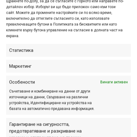
ZEB
Щракнете по-долу, за да се съгласите с горното или направете по-
детайлен избор. Изборът ви ще бъде приложен само към този
юли 09, 2020 at 18:39.
1226
сайт. Можете да промените настройките си по всяко време,
включително да оттеглите съгласието си, като използвате
На 7 юли Sram разпространи
превключващите бутони в Политиката за бисквитките или като
кликнете върху бутона управление на съгласие в долната част на
официално информацията за ново
екрана.
попълнение сред високия клас
вилки на Rock Shox. Новият продукт
Статистика
носи името ZEB
Маркетинг
Снимка на деня
Особености
Винаги активен
Съчетаване и комбиниране на данни от други
източници на данни, Свързване на различни
устройства, Идентифициране на устройства на
базата на автоматично предавана информация.
Гарантиране на сигурността,
предотвратяване и разкриване на