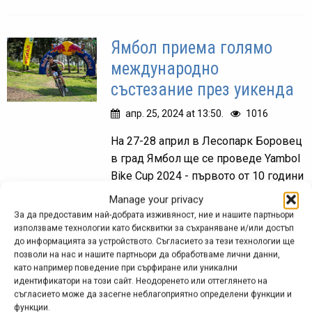
Ямбол приема голямо
международно
състезание през уикенда
апр. 25, 2024 at 13:50.
1016
На 27-28 април в Лесопарк Боровец
в град Ямбол ще се проведе Yambol
Bike Cup 2024 - първото от 10 години
насам състезание в олимпийската
Manage your privacy
дисциплина крос-кънтри олимпик
За да предоставим най-добрата изживяност, ние и нашите партньори
(XCO), което...
използваме технологии като бисквитки за съхраняване и/или достъп
до информацията за устройството. Съгласието за тези технологии ще
позволи на нас и нашите партньори да обработваме лични данни,
като например поведение при сърфиране или уникални
идентификатори на този сайт. Неодоренето или оттеглянето на
Вело уикенд Ямбол 2023 –
съгласието може да засегне неблагоприятно определени функции и
функции.