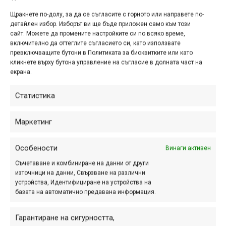
репортаж от
организаторите
Щракнете по-долу, за да се съгласите с горното или направете по-
детайлен избор. Изборът ви ще бъде приложен само към този
апр. 24, 2023 at 19:59.
770
сайт. Можете да промените настройките си по всяко време,
включително да оттеглите съгласието си, като използвате
Много адреналин и зрелища имаше
превключващите бутони в Политиката за бисквитките или като
кликнете върху бутона управление на съгласие в долната част на
тази събота и неделя във „Вело
екрана.
уикенд Ямбол 2023“. Десетки
колоездачи от всички краища на
Статистика
България се включиха в двата
старта, които бяха част от...
Маркетинг
Особености
Винаги активен
Снимка на деня
Съчетаване и комбиниране на данни от други
източници на данни, Свързване на различни
устройства, Идентифициране на устройства на
базата на автоматично предавана информация.
Гарантиране на сигурността,