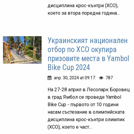
дисциплина крос-кънтри (ХСО),
което за втора поредна година...
Украинският национален
отбор по XCO окупира
призовите места в Yambol
Bike Cup 2024
апр. 30, 2024 at 09:17.
787
На 27-28 април в Лесопарк Боровец
в град Ямбол се проведе Yambol
Bike Cup - първото от 10 години
насам състезание в олимпийската
дисциплина крос-кънтри олимпик
(ХСО), което е част...