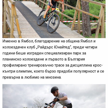
Именно в Ямбол, благодарение на община Ямбол и
колоездачен клуб „Райдърс Юнайтед“, преди четири
години беше изграден специализиран парк за
планинско колоездене и първото в България
профилирано тренировъчно трасе за дисциплина крос-
кънтри олимпик, което бързо придоби популярност и се
превърна в любимо на мнозина.