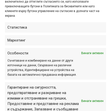
включително да оттеглите съгласието си, като използвате
превключващите бутони в Политиката за бисквитките или като
кликнете върху бутона управление на съгласие в долната част на
екрана.
Статистика
Маркетинг
Особености
Винаги активен
Съчетаване и комбиниране на данни от други
източници на данни, Свързване на различни
устройства, Идентифициране на устройства на
базата на автоматично предавана информация.
Димо Костов от „Долчини Про Тийм“ спечели първото
място в категорията Юноши 17-18, среброто отиде при
Гарантиране на сигурността,
Лука Бодареу от румънския клуб „АКС Спорт Гуру“, а
предотвратяване и разкриване на
бронзът остана за Ростислав Костадинов от
измами и отстраняване на грешки,
„Велораптор“.
Винаги активен
Предоставяне и представяне на реклама
и съдържание, Запазване и съобщаване
В категорията „Мастърс“ Денис Новиков стана първи, а