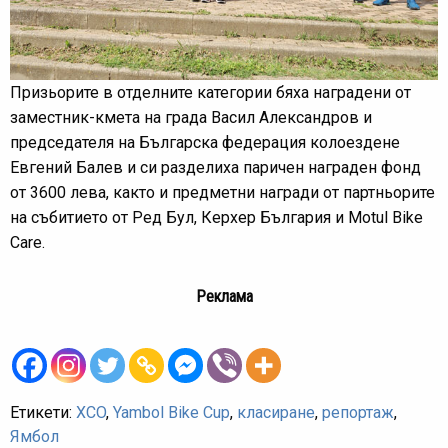
Призьорите в отделните категории бяха наградени от
заместник-кмета на града Васил Александров и
председателя на Българска федерация колоездене
Евгений Балев и си разделиха паричен награден фонд
от 3600 лева, както и предметни награди от партньорите
на събитието от Ред Бул, Керхер България и Motul Bike
Care.
Реклама
Етикети:
XCO
,
Yambol Bike Cup
,
класиране
,
репортаж
,
Ямбол