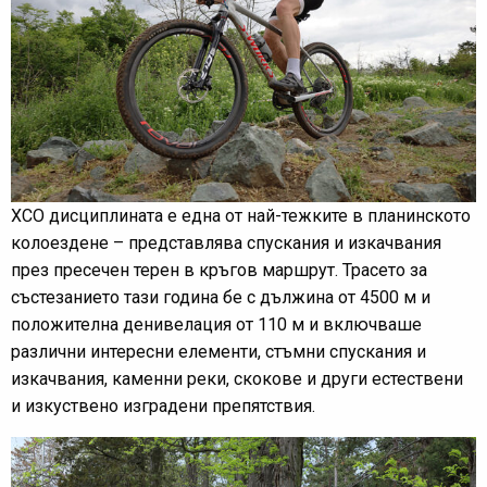
XCO дисциплината е една от най-тежките в планинското
колоездене – представлява спускания и изкачвания
през пресечен терен в кръгов маршрут. Трасето за
състезанието тази година бе с дължина от 4500 м и
положителна денивелация от 110 м и включваше
различни интересни елементи, стъмни спускания и
изкачвания, каменни реки, скокове и други естествени
и изкуствено изградени препятствия.