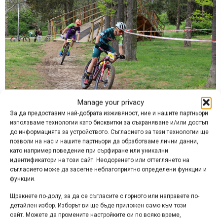
Manage your privacy
За да предоставим най-добрата изживяност, ние и нашите партньори
използваме технологии като бисквитки за съхраняване и/или достъп
Най-добър резултат успя да постигне представителят на
до информацията за устройството. Съгласието за тези технологии ще
израелския колоездачен отбор „SRT” Виктор Енев, който
позволи на нас и нашите партньори да обработваме лични данни,
завъртя 6 обиколки по трасето за 1 час 14 минути и 54
като например поведение при сърфиране или уникални
секунди и с огромна преднина от близо 6 минути пред
идентификатори на този сайт. Неодоренето или оттеглянето на
съгласието може да засегне неблагоприятно определени функции и
следващия състезател заслужено грабна златото в
функции.
категория мъже елит. Втори след него се нареди Тодор
Щракнете по-долу, за да се съгласите с горното или направете по-
Ангелов от клуб „Берое“, а трети остана Михаил
детайлен избор. Изборът ви ще бъде приложен само към този
Костадинов от КК „Витоша“.
сайт. Можете да промените настройките си по всяко време,