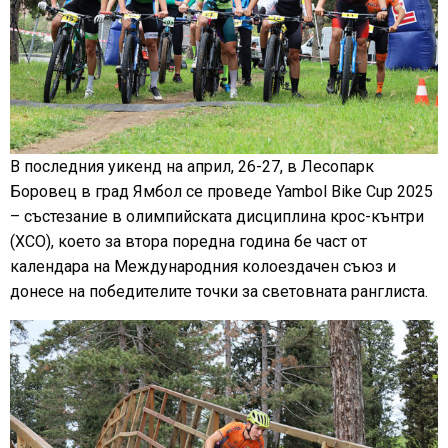
В последния уикенд на април, 26-27, в Лесопарк
Боровец в град Ямбол се проведе Yambol Bike Cup 2025
– състезание в олимпийската дисциплина крос-кънтри
(ХСО), което за втора поредна година бе част от
календара на Международния колоездачен съюз и
донесе на победителите точки за световната ранглиста.