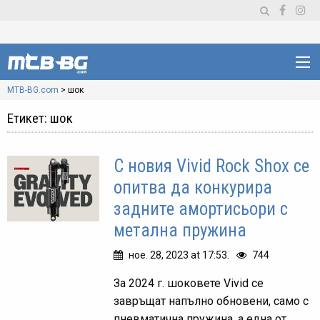
MTB-BG.com
>
шок
Етикет:
шок
С новия Vivid Rock Shox се
опитва да конкурира
задните амортисьори с
метална пружина
ное. 28, 2023 at 17:53.
744
За 2024 г. шоковете Vivid се
завръщат напълно обновени, само с
пневматична пружина, а една от