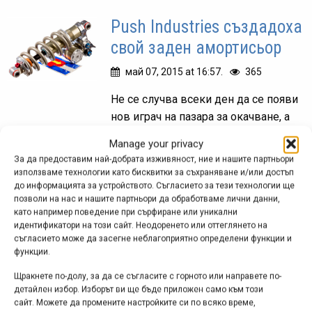
Push Industries създадоха
свой заден амортисьор
май 07, 2015 at 16:57.
365
Не се случва всеки ден да се появи
нов играч на пазара за окачване, а
когато той е с претенции за
Manage your privacy
продукти от най-висок клас, няма
За да предоставим най-добрата изживяност, ние и нашите партньори
как да не привлече...
използваме технологии като бисквитки за съхраняване и/или достъп
до информацията за устройството. Съгласието за тези технологии ще
позволи на нас и нашите партньори да обработваме лични данни,
като например поведение при сърфиране или уникални
идентификатори на този сайт. Неодоренето или оттеглянето на
Нов тип задни
съгласието може да засегне неблагоприятно определени функции и
амортисьори от Magura
функции.
Щракнете по-долу, за да се съгласите с горното или направете по-
ян. 10, 2008 at 20:33.
421
детайлен избор. Изборът ви ще бъде приложен само към този
сайт. Можете да промените настройките си по всяко време,
През последните дни на няколко