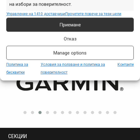
Снимка на деня | 06.08.2026
на избори за поверителност.
Управление на 1410 доставчици
Прочетете повече за тези цели
Приемане
Отказ
ПАРТНЬОРИ
Manage options
Политика за
Условия за ползване и политика за
Контакти
бисквитки
поверителност
СЕКЦИИ