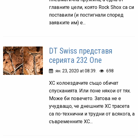
главните цели, която Rock Shox са си
поставили (и постигнали според
заявките им) е...
DT Swiss представя
серията 232 One
ян. 23, 2020 at 08:39.
698
ХС колоездачите също обичат
спусканията. Или поне някои от тях.
Може би повечето. Затова не е
учудващо, че днешните ХС трасета
са по-технични и трудни от всякога, а
съвременните ХС...