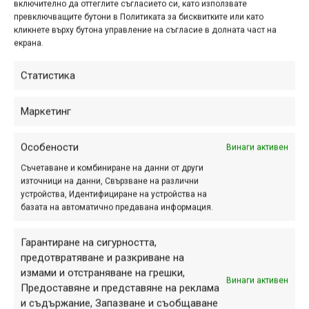
включително да оттеглите съгласието си, като използвате
места се появи информация за нова
превключващите бутони в Политиката за бисквитките или като
серия шокове с означение МХ,
кликнете върху бутона управление на съгласие в долната част на
екрана.
които Magura разработва и смята да
пуснe на пазара през 2009г. Става
Статистика
дума за...
Маркетинг
Снимка на деня
Особености
Винаги активен
Съчетаване и комбиниране на данни от други
източници на данни, Свързване на различни
устройства, Идентифициране на устройства на
базата на автоматично предавана информация.
Гарантиране на сигурността,
предотвратяване и разкриване на
измами и отстраняване на грешки,
Винаги активен
Предоставяне и представяне на реклама
и съдържание, Запазване и съобщаване