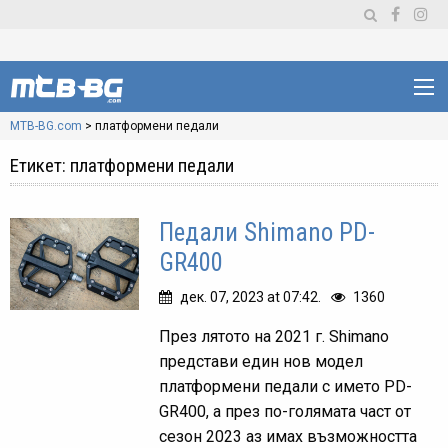
MTB-BG.com
>
платформени педали
Етикет:
платформени педали
Педали Shimano PD-
GR400
дек. 07, 2023 at 07:42.
1360
През лятото на 2021 г. Shimano
представи един нов модел
платформени педали с името PD-
GR400, а през по-голямата част от
сезон 2023 аз имах възможността