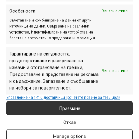
Особености
Винаги активен
Съчетаване и комбиниране на данни от други
източници на данни, Свързване на различни
Снимка на деня | 08.08.2026
устройства, Идентифициране на устройства на
базата на автоматично предавана информация.
Гарантиране на сигурността,
предотвратяване и разкриване на
измами и отстраняване на грешки,
ПАРТНЬОРИ
Винаги активен
Предоставяне и представяне на реклама
и съдържание, Запазване и съобщаване
на избори за поверителност.
Управление на 1410 доставчици
Прочетете повече за тези цели
Приемане
Отказ
Manage options