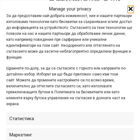
Manage your privacy
Четири от петте нови педала, които
За да предоставим най-добрата изживяност, ние и нашите партньори
Shimano представя сега, са тип
използваме технологии като бисквитки за съхраняване и/или достъп
платформа. Това са SAINT PD-M829,
до информацията за устройството. Съгласието за тези технологии ще
позволи на нас и нашите партньори да обработваме лични данни,
DEORE XT PD-M8141, SHIMANO PD-
като например поведение при сърфиране или уникални
GR400 и Explorer PD-EF102. Освен
идентификатори на този сайт. Неодоренето или оттеглянето на
тях е обновен и моделът...
съгласието може да засегне неблагоприятно определени функции и
функции.
Щракнете по-долу, за да се съгласите с горното или направете по-
детайлен избор. Изборът ви ще бъде приложен само към този
Снимка на деня
сайт. Можете да промените настройките си по всяко време,
включително да оттеглите съгласието си, като използвате
превключващите бутони в Политиката за бисквитките или като
кликнете върху бутона управление на съгласие в долната част на
екрана.
Статистика
Маркетинг