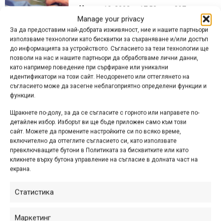
ное. 10, 2002 at 17:58.
397
Manage your privacy
Интересен начин за определяне на
За да предоставим най-добрата изживяност, ние и нашите партньори
използваме технологии като бисквитки за съхраняване и/или достъп
износването на гумите прочетох в
до информацията за устройството. Съгласието за тези технологии ще
едно списание. Повечето от нас
позволи на нас и нашите партньори да обработваме лични данни,
гледат на око дали и колко са
като например поведение при сърфиране или уникални
износени грайферите, а също така
идентификатори на този сайт. Неодоренето или оттеглянето на
съгласието може да засегне неблагоприятно определени функции и
съдят и по...
функции.
Щракнете по-долу, за да се съгласите с горното или направете по-
детайлен избор. Изборът ви ще бъде приложен само към този
Снимка на деня
сайт. Можете да промените настройките си по всяко време,
включително да оттеглите съгласието си, като използвате
превключващите бутони в Политиката за бисквитките или като
кликнете върху бутона управление на съгласие в долната част на
екрана.
Статистика
Маркетинг