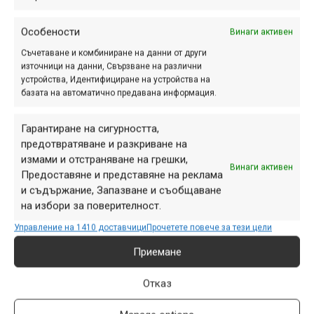
Особености
Винаги активен
Съчетаване и комбиниране на данни от други
източници на данни, Свързване на различни
устройства, Идентифициране на устройства на
Снимка на деня | 07.08.2026
базата на автоматично предавана информация.
Гарантиране на сигурността,
предотвратяване и разкриване на
измами и отстраняване на грешки,
Винаги активен
ПАРТНЬОРИ
Предоставяне и представяне на реклама
и съдържание, Запазване и съобщаване
на избори за поверителност.
Управление на 1410 доставчици
Прочетете повече за тези цели
Приемане
Отказ