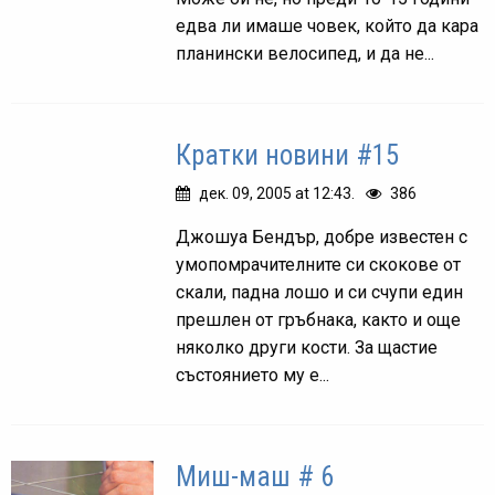
едва ли имаше човек, който да кара
планински велосипед, и да не...
Кратки новини #15
дек. 09, 2005 at 12:43.
386
Джошуа Бендър, добре известен с
умопомрачителните си скокове от
скали, падна лошо и си счупи един
прешлен от гръбнака, както и още
няколко други кости. За щастие
състоянието му е...
Миш-маш # 6