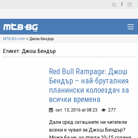
MTB-BG.com
>
Джош Бендър
Етикет:
Джош Бендър
Red Bull Rampage: Джош
Бендър – най-бруталния
планински колоездач за
всички времена
окт. 13, 2016 at 08:23.
277
Дали сред сегашните ни читатели
всеки е чувал за Джош Бендър?
Може би не, но преди 10-15 години