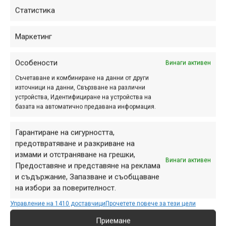
Статистика
БАЙК и РЪН за Чепън
2015 – класиране плюс
Маркетинг
още нещо
Особености
апр. 27, 2015 at 16:35.
Винаги активен
309
Съчетаване и комбиниране на данни от други
Организаторите на вече
източници на данни, Свързване на различни
традиционното състезание край
устройства, Идентифициране на устройства на
базата на автоматично предавана информация.
Драгоман посрещнаха почти 300
участници в дисциплината
Гарантиране на сигурността,
колоездене. В следващите редове
предотвратяване и разкриване на
можете да видите резултатите до
измами и отстраняване на грешки,
трето място, а след това и
Винаги активен
Предоставяне и представяне на реклама
специалното обръщение...
и съдържание, Запазване и съобщаване
на избори за поверителност.
Управление на 1410 доставчици
Прочетете повече за тези цели
Снимка на деня
Приемане