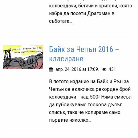
колоездачи, бегачи и зрители, която
избра да посети Драгоман в
съботата...
Байк за Чепън 2016 –
класиране
апр. 24, 2016 at 17:09.
431
В петото издание на Байк и Рън за
Чепън се включиха рекорден брой
колоездачи - над 500! Няма смисъл
да публикуваме толкова дълъг
списък, така че копираме само
първите няколко...