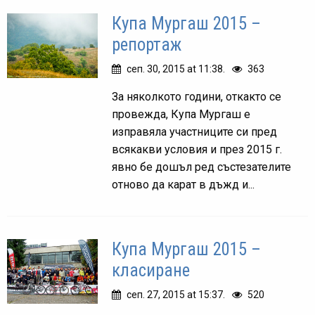
Купа Мургаш 2015 –
репортаж
сеп. 30, 2015 at 11:38.
363
За няколкото години, откакто се
провежда, Купа Мургаш е
изправяла участниците си пред
всякакви условия и през 2015 г.
явно бе дошъл ред състезателите
отново да карат в дъжд и...
Купа Мургаш 2015 –
класиране
сеп. 27, 2015 at 15:37.
520