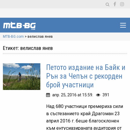
MTB-BG.com
>
велислав янев
Етикет:
велислав янев
Петото издание на Байк и
Рън за Чепън с рекорден
брой участници
апр. 25, 2016 at 15:59.
391
Над 680 участници премериха сили
в състезанието край Драгоман 23
април 2016 г. беше благосклонен
към ентусиазираната аудитория от