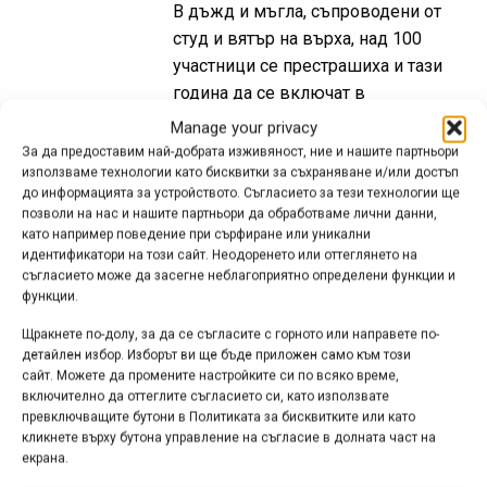
В дъжд и мъгла, съпроводени от
студ и вятър на върха, над 100
участници се престрашиха и тази
година да се включат в
състезанието от кв. Бухово до вр.
Manage your privacy
Мургаш...
За да предоставим най-добрата изживяност, ние и нашите партньори
използваме технологии като бисквитки за съхраняване и/или достъп
до информацията за устройството. Съгласието за тези технологии ще
позволи на нас и нашите партньори да обработваме лични данни,
като например поведение при сърфиране или уникални
БАЙК и РЪН за Чепън
идентификатори на този сайт. Неодоренето или оттеглянето на
2015 – репортаж от
съгласието може да засегне неблагоприятно определени функции и
функции.
организаторите
Щракнете по-долу, за да се съгласите с горното или направете по-
апр. 28, 2015 at 19:08.
354
детайлен избор. Изборът ви ще бъде приложен само към този
сайт. Можете да промените настройките си по всяко време,
Близо 400 бегачи и колоездачи
включително да оттеглите съгласието си, като използвате
превключващите бутони в Политиката за бисквитките или като
„атакуваха“ Чепън планина
кликнете върху бутона управление на съгласие в долната част на
екрана.