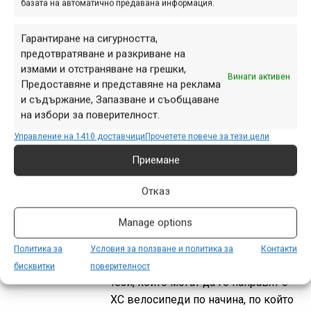
базата на автоматично предавана информация.
Ако сте се наслаждавали на
Гарантиране на сигурността,
проливен дъжд в столицата, значи е
предотвратяване и разкриване на
трябвало да потърсите убежище на
измами и отстраняване на грешки,
Витоша, където ръсна само за
Винаги активен
Предоставяне и представяне на реклама
кратко, така че участниците в ХСО
и съдържание, Запазване и съобщаване
Симеоново караха при...
на избори за поверителност.
Управление на 1410 доставчици
Прочетете повече за тези цели
Приемане
Емил Стойнев | От Конгур
Отказ
до Петрич
май 07, 2018 at 19:24.
352
Manage options
Мнозина от нас са карали с кеф по
Политика за
Условия за ползване и политика за
Контакти
пътеките над Петрич, но малцина са
бисквитки
поверителност
тези, които могат да го направят с
ХС велосипеди по начина, по който