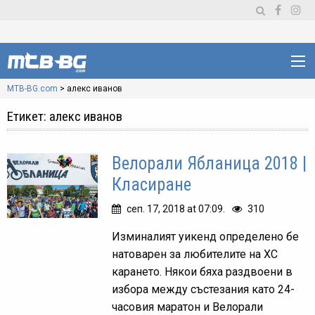
MTB-BG.com
>
алекс иванов
Етикет:
алекс иванов
Велорали Ябланица 2018 |
Класиране
сеп. 17, 2018 at 07:09.
310
Изминалият уикенд определено бе
натоварен за любителите на ХС
карането. Някои бяха раздвоени в
избора между състезания като 24-
часовия маратон и Велорали