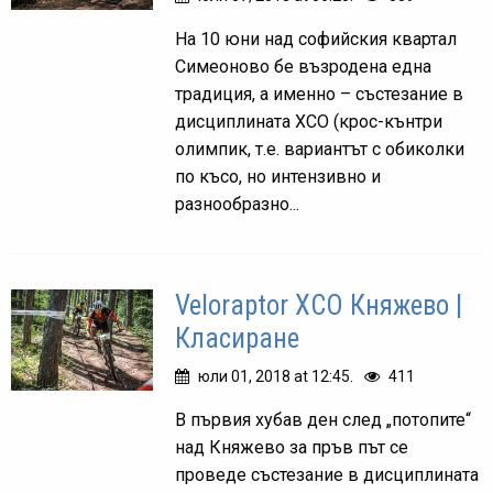
На 10 юни над софийския квартал
Симеоново бе възродена една
традиция, а именно – състезание в
дисциплината ХСО (крос-кънтри
олимпик, т.е. вариантът с обиколки
по късо, но интензивно и
разнообразно...
Veloraptor XCO Княжево |
Класиране
юли 01, 2018 at 12:45.
411
В първия хубав ден след „потопите“
над Княжево за пръв път се
проведе състезание в дисциплината