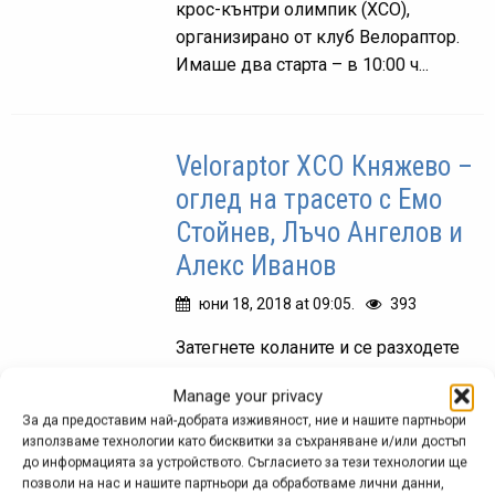
крос-кънтри олимпик (ХСО),
организирано от клуб Велораптор.
Имаше два старта – в 10:00 ч...
Veloraptor XCO Княжево –
оглед на трасето с Емо
Стойнев, Лъчо Ангелов и
Алекс Иванов
юни 18, 2018 at 09:05.
393
Затегнете коланите и се разходете
по трасето на Veloraptor XCO
Manage your privacy
Княжево, което ще се проведе на 1
За да предоставим най-добрата изживяност, ние и нашите партньори
юли 2018 г.
използваме технологии като бисквитки за съхраняване и/или достъп
до информацията за устройството. Съгласието за тези технологии ще
позволи на нас и нашите партньори да обработваме лични данни,