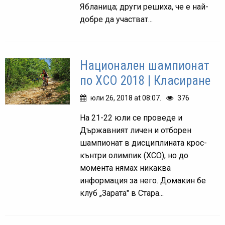
Ябланица; други решиха, че е най-
добре да участват...
Национален шампионат
по ХСО 2018 | Класиране
юли 26, 2018 at 08:07.
376
На 21-22 юли се проведе и
Държавният личен и отборен
шампионат в дисциплината крос-
кънтри олимпик (ХСО), но до
момента нямах никаква
информация за него. Домакин бе
клуб „Зарата" в Стара...