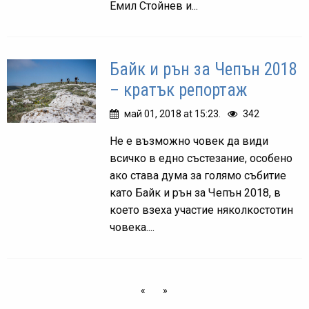
Емил Стойнев и...
Байк и рън за Чепън 2018
– кратък репортаж
май 01, 2018 at 15:23.
342
Не е възможно човек да види
всичко в едно състезание, особено
ако става дума за голямо събитие
като Байк и рън за Чепън 2018, в
което взеха участие няколкостотин
човека....
«
»