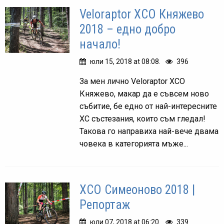
Veloraptor XCO Княжево
2018 – едно добро
начало!
юли 15, 2018 at 08:08.
396
За мен лично Veloraptor XCO
Княжево, макар да е съвсем ново
събитие, бе едно от най-интересните
ХС състезания, които съм гледал!
Такова го направиха най-вече двама
човека в категорията мъже...
XCO Симеоново 2018 |
Репортаж
юли 07, 2018 at 06:20.
339