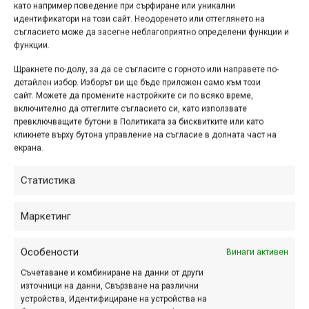
като например поведение при сърфиране или уникални
Велосъстезание Джуренец
идентификатори на този сайт. Неодоренето или оттеглянето на
съгласието може да засегне неблагоприятно определени функции и
Куест 2018 | Класиране
функции.
юни 17, 2018 at 09:43.
305
Щракнете по-долу, за да се съгласите с горното или направете по-
детайлен избор. Изборът ви ще бъде приложен само към този
Въпреки не съвсем благоприятните
сайт. Можете да промените настройките си по всяко време,
включително да оттеглите съгласието си, като използвате
условия (и по прогноза и изобщо
превключващите бутони в Политиката за бисквитките или като
през предхождащата събитието
кликнете върху бутона управление на съгласие в долната част на
седмица) и очакванията за доста кал
екрана.
по трасето, в състезанието
Статистика
Джуренец Куест край Своге на 16
юни...
Маркетинг
Особености
Винаги активен
XCO Симеоново 2018 |
Съчетаване и комбиниране на данни от други
Класиране
източници на данни, Свързване на различни
устройства, Идентифициране на устройства на
юни 10, 2018 at 14:27.
311