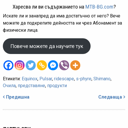
Харесва ли ви съдържанието на
MTB-BG.com
?
Искате ли и занапред да има достатъчно от него? Вече
можете да подкрепите дейността ни чрез Абонамент за
физически лица.
Повече можете да научите тук
Етикети:
Equinox
,
Pulsar
,
ridescape
,
s-phyre
,
Shimano
,
Очила
,
представяне
,
продукти
Навигация
Предишна
Следваща