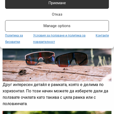
купите тези очила и с фотохроматични плаки, които да
Приемане
изсветляват или потъмняват в зависимост от
Отказ
осветеността навън.
Manage options
Политика за
Условия за ползване и политика за
Контакти
бисквитки
поверителност
Друг интересен детайл е рамката, която е делима по
хоризонтал. По този начин можете да изберете дали да
ползвате очилата като такива с цяла рамка или с
половинчата.