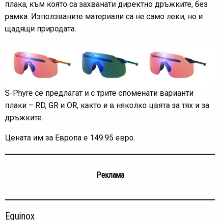
плака, към която са захванати директно дръжките, без
рамка. Използваните материали са не само леки, но и
щадящи природата.
S-Phyre се предлагат и с трите споменати варианти
плаки – RD, GR и OR, както и в няколко цвята за тях и за
дръжките.
Цената им за Европа е 149.95 евро.
Реклама
Equinox