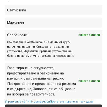
Статистика
Pulsar
Маркетинг
Особености
Винаги активен
Съчетаване и комбиниране на данни от други
източници на данни, Свързване на различни
устройства, Идентифициране на устройства на
базата на автоматично предавана информация.
Гарантиране на сигурността,
предотвратяване и разкриване на
измами и отстраняване на грешки,
Винаги активен
Предоставяне и представяне на реклама
и съдържание, Запазване и съобщаване
Третият нов модел, наречен Pulsar, е насочен основно
на избори за поверителност.
към планинското колоездене, макар че се предлага и
Управление на 1410 доставчици
Прочетете повече за тези цели
със „стъкла“ Ridescape GR. По-важното е, че може да