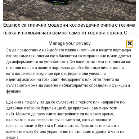
Equinox са типични модерни колоездачни очила с голяма
плака и половинчата рамка, само от горната страна. С
лека извивка, те покриват и защитават очите от всички
Manage your privacy
страни, а освен стъкла с технологията Ridescape (в
За да предоставим най-добрата изживяност, ние и нашите партньори
избран от клиента цвят и вид), в комплекта е включена
използваме технологии като бисквитки за съхраняване и/или достъп
до информацията за устройството. Съгласието за тези технологии ще
и безцветна резервна плака. Equinox използват същите
позволи на нас и нашите партньори да обработваме лични данни,
материали като S-Phyre и са почти толкова леки – 25.2
като например поведение при сърфиране или уникални
грама. Цената им за Европа е 119.95 евро.
идентификатори на този сайт. Неодоренето или оттеглянето на
съгласието може да засегне неблагоприятно определени функции и
функции.
Щракнете по-долу, за да се съгласите с горното или направете по-
детайлен избор. Изборът ви ще бъде приложен само към този
сайт. Можете да промените настройките си по всяко време,
включително да оттеглите съгласието си, като използвате
превключващите бутони в Политиката за бисквитките или като
кликнете върху бутона управление на съгласие в долната част на
екрана.