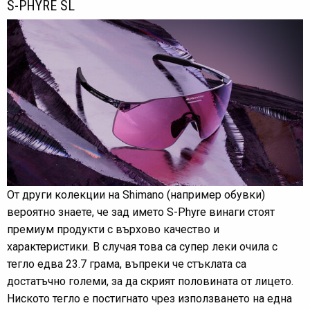
S-PHYRE SL
От други колекции на Shimano (например обувки)
вероятно знаете, че зад името S-Phyre винаги стоят
премиум продукти с върхово качество и
характеристики. В случая това са супер леки очила с
тегло едва 23.7 грама, въпреки че стъклата са
достатъчно големи, за да скрият половината от лицето.
Ниското тегло е постигнато чрез използването на една