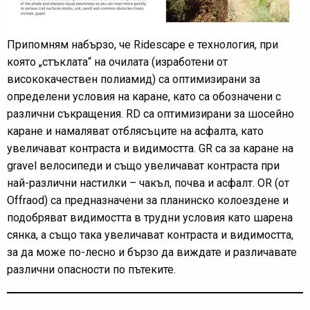
Припомням набързо, че Ridescape е технология, при
която „стъклата“ на очилата (изработени от
висококачествен полиамид) са оптимизирани за
определени условия на каране, като са обозначени с
различни съкращения. RD са оптимизирани за шосейно
каране и намаляват отблясъците на асфалта, като
увеличават контраста и видимостта. GR са за каране на
gravel велосипеди и също увеличават контраста при
най-различни настилки – чакъл, почва и асфалт. OR (от
Offraod) са предназначени за планинско колоездене и
подобряват видимостта в трудни условия като шарена
сянка, а също така увеличават контраста и видимостта,
за да може по-лесно и бързо да виждате и различавате
различни опасности по пътеките.