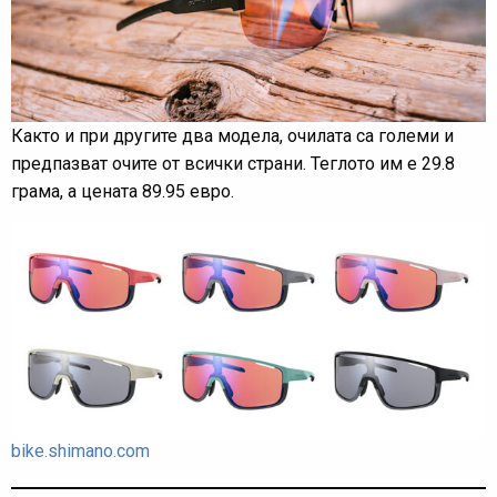
Както и при другите два модела, очилата са големи и
предпазват очите от всички страни. Теглото им е 29.8
грама, а цената 89.95 евро.
bike.shimano.com