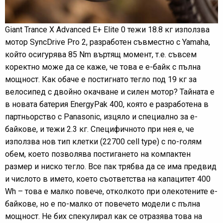
Giant Trance X Advanced E+ Elite 0 тежи 18.8 кг използва
мотор SyncDrive Pro 2, разработен съвместно с Yamaha,
който осигурява 85 Nm въртящ момент, т.е. съвсем
коректно може да се каже, че това е е-байк с пълна
мощност. Как обаче е постигнато тегло под 19 кг за
велосипед с двойно окачване и силен мотор? Тайната е
в новата батерия EnergyPak 400, която е разработена в
партньорство с Panasonic, изцяло и специално за е-
байкове, и тежи 2.3 кг. Специфичното при нея е, че
използва нов тип клетки (22700 cell type) с по-голям
обем, което позволява постигането на компактен
размер и ниско тегло. Все пак трябва да се има предвид
и числото в името, което съответства на капацитет 400
Wh – това е малко повече, отколкото при олекотените е-
байкове, но е по-малко от повечето модели с пълна
мощност. Не бих спекулирал как се отразява това на