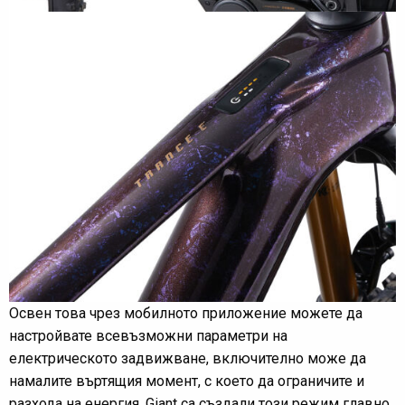
Освен това чрез мобилното приложение можете да
настройвате всевъзможни параметри на
електрическото задвижване, включително може да
намалите въртящия момент, с което да ограничите и
разхода на енергия. Giant са създали този режим главно