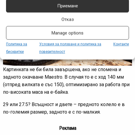
Приемане
Отказ
Manage options
Политика за
Условия за ползване и политика за
Контакти
бисквитки
поверителност
Картинката не би била завършена, ако не спомена и
задното окачване Maestro. В случая то е с ход 140 мм
(отпред вилката е със 150), оптимизирано за работа при
по-високата маса на е-байка.
29 или 27.5? Всъщност и двете – предното колело е в
по-големия размер, задното е с по-малкия.
Реклама