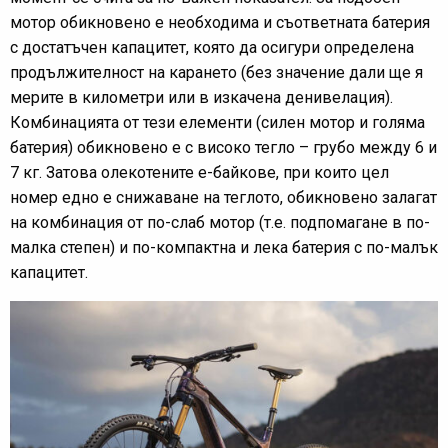
мотор обикновено е необходима и съответната батерия
с достатъчен капацитет, която да осигури определена
продължителност на карането (без значение дали ще я
мерите в километри или в изкачена денивелация).
Комбинацията от тези елементи (силен мотор и голяма
батерия) обикновено е с високо тегло – грубо между 6 и
7 кг. Затова олекотените е-байкове, при които цел
номер едно е снижаване на теглото, обикновено залагат
на комбинация от по-слаб мотор (т.е. подпомагане в по-
малка степен) и по-компактна и лека батерия с по-малък
капацитет.