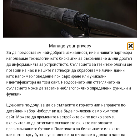
Manage your privacy
За да предоставим най-добрата изживяност, ние и нашите партньори
използваме технологии като бисквитки за съхраняване и/или достъп
до информацията за устройството. Съгласието за тези технологии ще
позволи на нас и нашите партньори да обработваме лични данни,
като например поведение при сърфиране или уникални
идентификатори на този сайт. Неодоренето или оттеглянето на
съгласието може да засегне неблагоприятно определени функции и
функции.
Щракнете по-долу, за да се съгласите с горното или направете по-
детайлен избор. Изборът ви ще бъде приложен само към този
сайт. Можете да промените настройките си по всяко време,
включително да оттеглите съгласието си, като използвате
превключващите бутони в Политиката за бисквитките или като
кликнете върху бутона управление на съгласие в долната част на