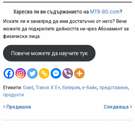
Харесва ли ви съдържанието на
MTB-BG.com
?
Искате ли и занапред да има достатъчно от него? Вече
можете да подкрепите дейността ни чрез Абонамент за
физически лица.
Повече можете да научите тук
Етикети:
Giant
,
Trance X E+
,
батерия
,
е-байк
,
представяне
,
продукти
Навигация
Предишна
Следваща