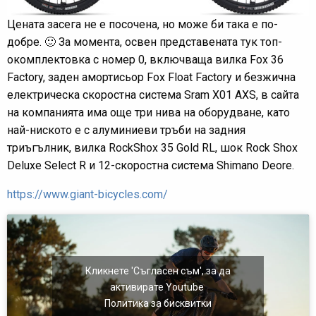
Цената засега не е посочена, но може би така е по-
добре. 🙂 За момента, освен представената тук топ-
окомплектовка с номер 0, включваща вилка Fox 36
Factory, заден амортисьор Fox Float Factory и безжична
електрическа скоростна система Sram X01 AXS, в сайта
на компанията има още три нива на оборудване, като
най-ниското е с алуминиеви тръби на задния
триъгълник, вилка RockShox 35 Gold RL, шок Rock Shox
Deluxe Select R и 12-скоростна система Shimano Deore.
https://www.giant-bicycles.com/
Кликнете 'Съгласен съм', за да
активирате Youtube
Политика за бисквитки