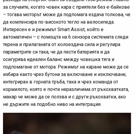
за случаите, когато човек кара с приятели без е-байкове
– тогава моторът може да подпомага ездача толкова, че
да компенсира по-високото тегло на велосипеда.
Интересен е и режимът Smart Assist, който е
автоматичен – с помощта на 6 сензора системата следи
терена и прилаганата от колоездача сила и регулира
параметрите си така, че да пести батерията и да
осигурява идеален баланс между човешка тяга и
подпомагане от мотора. Режимът на каране може да се
избира както чрез бутона за включване и изключване,
интегриран в горната тръба, така и чрез команда от
кормилото, която е почти неразличима от ръкохватката,
макар че може да се ползва и с други ръкохватки, ако
не държите на подобно ниво на интеграция.