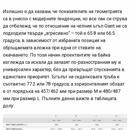
Излишно е да казвам, че показателите на геометрията
са в унисон с модерните тенденции, но все пак си струва
да отбележа, че по отношение на челния ъгъл Giant не са
подходили твърде „агресивно“ – той е 65.8 или 66.5
градуса, в зависимост от избраната позиция на
обръщаемата вложка при една от ставите на
окачването. По този начин проектантите на байка
изглежда са искали да запазят по-разностранния му и
универсален характер, без да превръщат спусканията в
единствен приоритет. Ъгълът на седалковата тръба е
съответно 77.2 или 78 градуса, а хоризонталният обхват
е от порядъка на 457/462 мм при размер М и 480/487
мм при размер L. Пълните данни вижте в таблицата
долу: