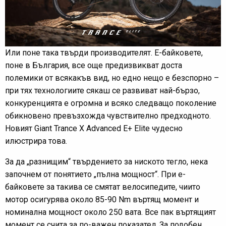
Или поне така твърди производителят. Е-байковете,
поне в България, все още предизвикват доста
полемики от всякакъв вид, но едно нещо е безспорно –
при тях технологиите сякаш се развиват най-бързо,
конкуренцията е огромна и всяко следващо поколение
обикновено превъзхожда чувствително предходното.
Новият Giant Trance X Advanced E+ Elite чудесно
илюстрира това.
За да „разнищим“ твърдението за ниското тегло, нека
започнем от понятието „пълна мощност“. При е-
байковете за такива се смятат велосипедите, чиито
мотор осигурява около 85-90 Nm въртящ момент и
номинална мощност около 250 вата. Все пак въртящият
момент се счита за по-важен показател. За подобен