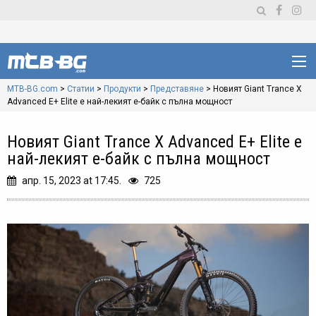
MTB-BG.com
>
Статии
>
Продукти
>
Представяне
>
Новият Giant Trance X
Advanced E+ Elite е най-лекият е-байк с пълна мощност
Новият Giant Trance X Advanced E+ Elite е
най-лекият е-байк с пълна мощност
апр. 15, 2023 at 17:45.
725