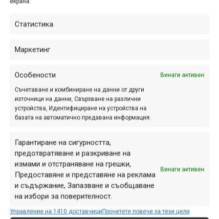
екрана.
Статистика
Рамката и компонентите също са проектирани за
Маркетинг
постигане на минималното възможно тегло, без да се
компрометира здравината, разбира се. Изцяло
Особености
Винаги активен
композитната рамка (преден триъгълник и задница) е
Съчетаване и комбиниране на данни от други
комбинирана с интегрирани кормило и лапа, които са
източници на данни, Свързване на различни
един цял компонент с тегло само 255 грама. Още по-
устройства, Идентифициране на устройства на
интересното е, че това комбо позволява и настройки от
базата на автоматично предавана информация.
страна на потребителя, който може да избере дали
дължината на лапата да бъде 40, 45 или 50 мм, а също и
Гарантиране на сигурността,
предотвратяване и разкриване на
извивката назад (7 или 9 градуса).
измами и отстраняване на грешки,
Винаги активен
Предоставяне и представяне на реклама
и съдържание, Запазване и съобщаване
на избори за поверителност.
Управление на 1410 доставчици
Прочетете повече за тези цели