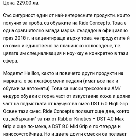
Цена: 229.00 лв.
Със сигурност един от най-интересните продукти, които
получих за проба, са обувките на Ride Concepts. Това е
една сравнително млада марка, създадена официално
през 2018 г. и акцентираща върху това, че продуктите ѝ
са само и единствено за планинско колоездене, т.е.
цялата им специализация и ноу-хау е конкретно в тази
сфера.
Моделът Hellion, както и повечето други продукти на
марката, е за платформени педали (имат все пак и
обувки за автомати). Това са ниски трисезонни АМ/
ендуро обувки с горна част от изкуствена кожа и долна
част на подметката от каучукова смес DST 6.0 High Grip.
Освен тази смес, Ride Concepts ползват още две, които
са „забъркани“ за тях от Rubber Kinetics – DST 4.0 Max
Grip е още по-мека, а DST 8.0 Mid Grip е по-твърда и
износоустойчива. Но и двете други смески се ползват