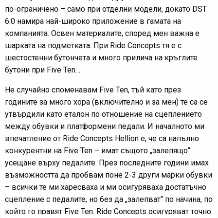
по-ограничено – само при отделни модели, докато DST
6.0 намира най-широко приложение в гамата на
компанията. Освен материалите, според мен важна е
шарката на подметката. При Ride Concepts тя е с
шестостенни бутончета и много прилича на кръглите
бутони при Five Ten…
Не случайно споменавам Five Ten, тъй като през
годините за много хора (включително и за мен) те са се
утвърдили като еталон по отношение на сцеплението
между обувки и платформени педали. И началното ми
впечатление от Ride Concepts Hellion е, че са напълно
конкурентни на Five Ten – имат същото „залепящо“
усещане върху педалите. През последните години имах
възможността да пробвам поне 2-3 други марки обувки
– всички те ми харесваха и ми осигуряваха достатъчно
сцепление с педалите, но без да „залепват“ по начина, по
който го правят Five Ten. Ride Concepts осигуряват точно