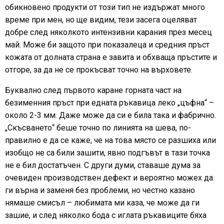
обикновено продукти от този тип не издържат много
време при мен, но ще видим, тези засега оцеляват
добре след няколкото интензивни карания през месец
май. Може би защото при показалеца и средния пръст
кожата от долната страна е завита и обхваща пръстите и
отгоре, за да не се прокъсват точно на върховете.
Буквално след първото каране горната част на
безименния пръст при едната ръкавица леко „цъфна“ –
около 2-3 мм. Даже може да си е била така и фабрично.
„Скъсването“ беше точно по линията на шева, по-
правилно е да се каже, че на това място се разшиха или
изобщо не са били зашити, явно подгъвът в тази точка
не е бил достатъчен. С други думи, ставаше дума за
очевиден производствен дефект и вероятно можех да
ги върна и заменя без проблеми, но честно казано
нямаше смисъл – любимата ми каза, че може да ги
зашие, и след няколко бода с иглата ръкавиците бяха