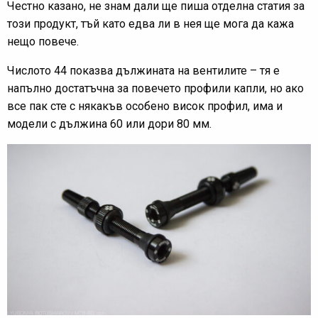
Честно казано, не знам дали ще пиша отделна статия за
този продукт, тъй като едва ли в нея ще мога да кажа
нещо повече.
Числото 44 показва дължината на вентилите – тя е
напълно достатъчна за повечето профили капли, но ако
все пак сте с някакъв особено висок профил, има и
модели с дължина 60 или дори 80 мм.