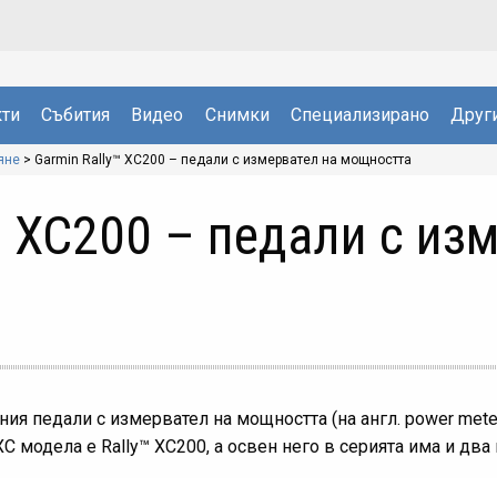
ти
Събития
Видео
Снимки
Специализирано
Друг
яне
>
Garmin Rally™ XC200 – педали с измервател на мощността
™ XC200 – педали с из
ия педали с измервател на мощността (на англ. power meter
 модела е Rally™ XC200, а освен него в серията има и два 