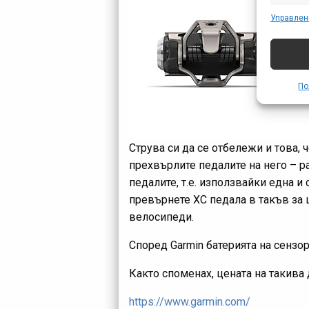
предст
Управлен
съобщ
По
Струва си да се отбележи и това, 
прехвърлите педалите на него – ра
педалите, т.е. използвайки една и
превърнете ХС педала в такъв за 
велосипеди.
Според Garmin батерията на сензо
Както споменах, цената на такива 
https://www.garmin.com/