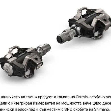
наличието на такъв продукт в гамата на Garmin, особено ак
ли с интегриран измервател на мощността вече цяло десет
ланински велосипеди, съвместим с SPD скобите на Shimano.