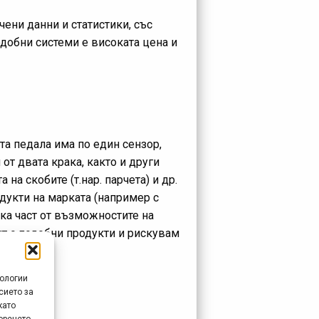
чени данни и статистики, със
добни системи е високата цена и
та педала има по един сензор,
от двата крака, както и други
а скобите (т.нар. парчета) и др.
одукти на марката (например с
лка част от възможностите на
ит с подобни продукти и рискувам
нологии
сието за
като
оренето