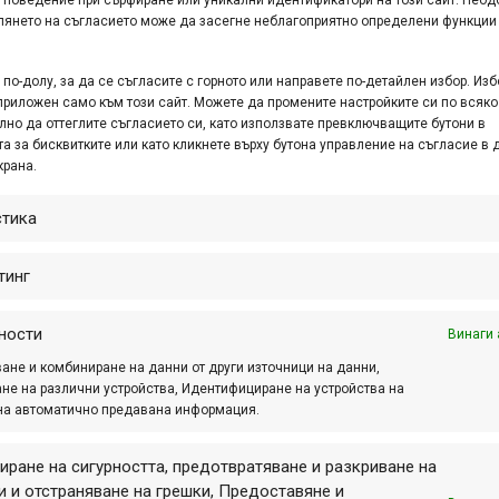
глянето на съгласието може да засегне неблагоприятно определени функции
по-долу, за да се съгласите с горното или направете по-детайлен избор. Изб
приложен само към този сайт. Можете да промените настройките си по всяко
лно да оттеглите съгласието си, като използвате превключващите бутони в
а за бисквитките или като кликнете върху бутона управление на съгласие в 
крана.
стика
тинг
ности
Винаги 
ане и комбиниране на данни от други източници на данни,
не на различни устройства, Идентифициране на устройства на
на автоматично предавана информация.
иране на сигурността, предотвратяване и разкриване на
 и отстраняване на грешки, Предоставяне и