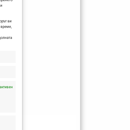
 и
орът ви
 време,
долната
активен