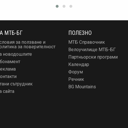
А МТБ-БГ
ПОЛЕЗНО
словия за ползване и
МТБ Справочник
олитика за поверителност
Велоучилище МТБ-БГ
а новодошлите
Партньорски програми
бонамент
Календар
еклама
Форум
онтакти
Речник
тани сътрудник
BG Mountains
а сайта