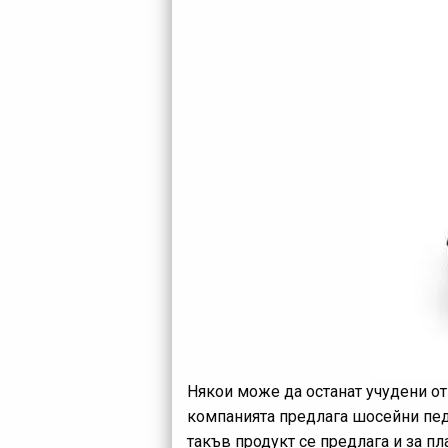
Някои може да останат учудени от 
компанията предлага шосейни педа
такъв продукт се предлага и за п