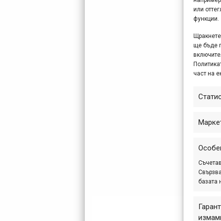
или отте
функции.
Щракнете 
ще бъде 
включите
Политикат
част на е
Стати
Марке
Особе
Съчетав
Свързва
базата 
Гарант
измами