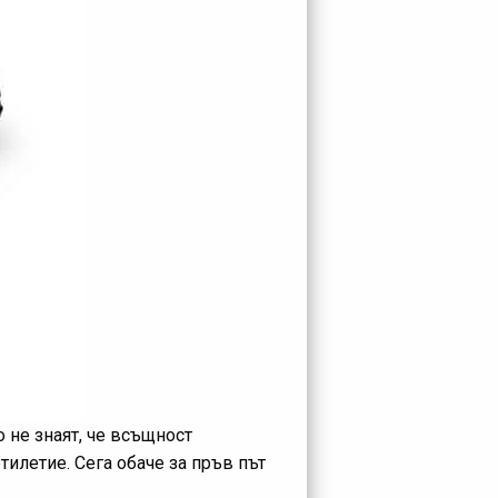
о не знаят, че всъщност
илетие. Сега обаче за пръв път