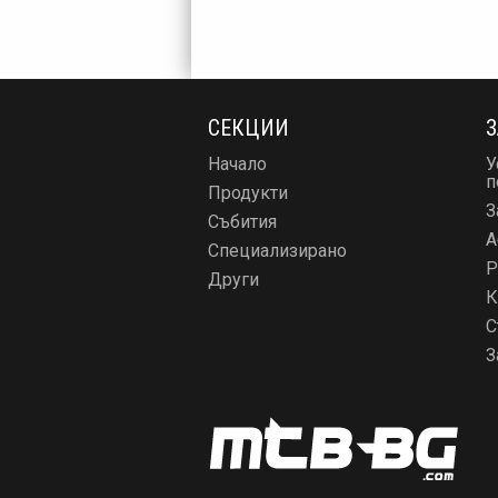
СЕКЦИИ
З
Начало
У
п
Продукти
З
Събития
А
Специализирано
Р
Други
К
С
З