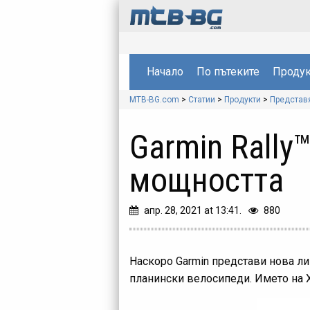
Начало
По пътеките
Продук
MTB-BG.com
>
Статии
>
Продукти
>
Представ
Garmin Rally
мощността
апр. 28, 2021 at 13:41.
880
Наскоро Garmin представи нова лин
планински велосипеди. Името на ХС