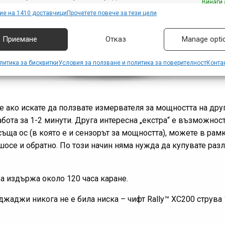
Винаги 
авяне на реклама и съдържание, Запазване и
ие на 1410 доставчици
Прочетете повече за тези цели
аване на избори за поверителност.
Приемане
Отказ
Manage opti
литика за бисквитки
Условия за ползване и политика за поверителност
Конта
че ако искате да ползвате измервателя за мощността на друг
бота за 1-2 минути. Друга интересна „екстра“ е възможнос
 съща ос (в която е и сензорът за мощността), можете в рам
шосе и обратно. По този начин няма нужда да купувате разл
ра издържа около 120 часа каране.
джаджи никога не е била ниска – чифт Rally™ XC200 струва