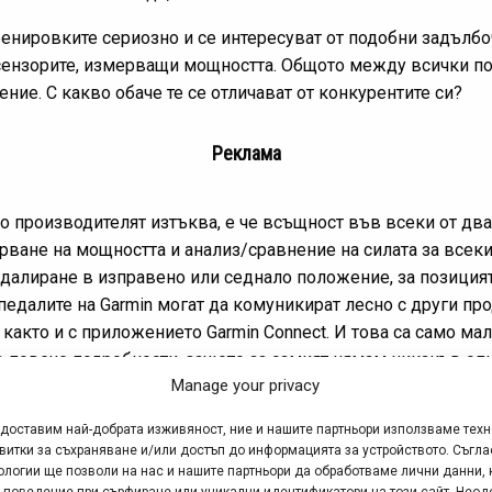
тренировките сериозно и се интересуват от подобни задълбо
 сензорите, измерващи мощността. Общото между всички по
ение. С какво обаче те се отличават от конкурентите си?
Реклама
о производителят изтъква, е че всъщност във всеки от два
ване на мощността и анализ/сравнение на силата за всеки 
алиране в изправено или седнало положение, за позицията н
педалите на Garmin могат да комуникират лесно с други пр
както и с приложението Garmin Connect. И това са само ма
в повече подробности, защото аз самият нямам никакъв оп
Manage your privacy
едоставим най-добрата изживяност, ние и нашите партньори използваме тех
витки за съхраняване и/или достъп до информацията за устройството. Съгла
ологии ще позволи на нас и нашите партньори да обработваме лични данни, 
 поведение при сърфиране или уникални идентификатори на този сайт. Неод