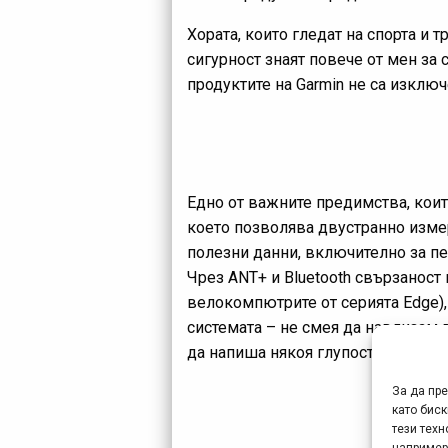
Хората, които гледат на спорта и 
сигурност знаят повече от мен за
продуктите на Garmin не са изключ
Едно от важните предимства, коит
което позволява двустранно измер
полезни данни, включително за пед
Чрез ANT+ и Bluetooth свързаност 
велокомпютрите от серията Edge), 
системата – не смея да навлизам 
да напиша някоя глупост.
За да пр
като биск
тези техн
например