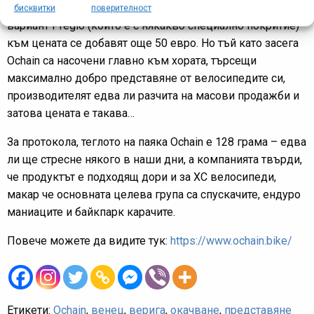
чрез анодизация) паяците струват 299 евро, а в светлия
бисквитки
поверителност
вариант Pregio (който е с някакво специално покритие)
към цената се добавят още 50 евро. Но тъй като засега
Ochain са насочени главно към хората, търсещи
максимално добро представяне от велосипедите си,
производителят едва ли разчита на масови продажби и
затова цената е такава…
За протокола, теглото на паяка Ochain е 128 грама – едва
ли ще стресне някого в наши дни, а компанията твърди,
че продуктът е подходящ дори и за ХС велосипеди,
макар че основната целева група са спускачите, ендуро
маниаците и байкпарк карачите.
Повече можете да видите тук:
https://www.ochain.bike/
Етикети:
Ochain
,
венец
,
верига
,
окачване
,
представяне