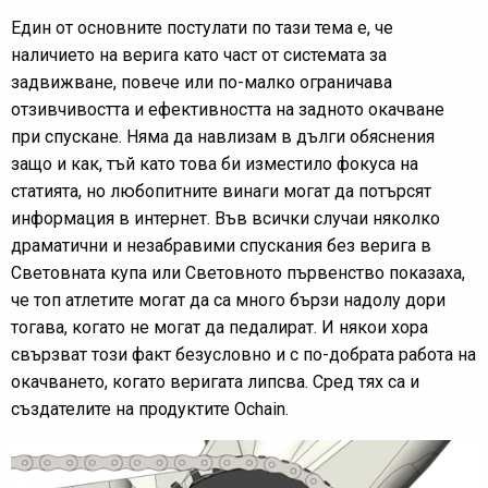
Един от основните постулати по тази тема е, че
наличието на верига като част от системата за
задвижване, повече или по-малко ограничава
отзивчивостта и ефективността на задното окачване
при спускане. Няма да навлизам в дълги обяснения
защо и как, тъй като това би изместило фокуса на
статията, но любопитните винаги могат да потърсят
информация в интернет. Във всички случаи няколко
драматични и незабравими спускания без верига в
Световната купа или Световното първенство показаха,
че топ атлетите могат да са много бързи надолу дори
тогава, когато не могат да педалират. И някои хора
свързват този факт безусловно и с по-добрата работа на
окачването, когато веригата липсва. Сред тях са и
създателите на продуктите Ochain.