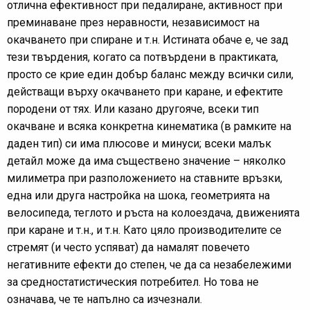
отлична ефективност при педалиране, активност при
преминаване през неравности, независимост на
окачването при спиране и т.н. Истината обаче е, че зад
тези твърдения, когато са потвърдени в практиката,
просто се крие един добър баланс между всички сили,
действащи върху окачването при каране, и ефектите
породени от тях. Или казано другояче, всеки тип
окачване и всяка конкретна кинематика (в рамките на
даден тип) си има плюсове и минуси; всеки малък
детайл може да има съществено значение – няколко
милиметра при разположението на ставните връзки,
една или друга настройка на шока, геометрията на
велосипеда, теглото и ръста на колоездача, движенията
при каране и т.н., и т.н. Като цяло производителите се
стремят (и често успяват) да намалят повечето
негативните ефекти до степен, че да са незабележими
за средностатистическия потребител. Но това не
означава, че те напълно са изчезнали.