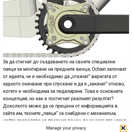
За да стигнат до създаването на своите специални
паяци за монтиране на предните венци, Ochain започват
от идеята, че е необходимо да „откачат“ веригата от
задното окачване при спускане и да я „закачат“ отново,
когато е необходима за педалиране. Това е основната
концепция, но как е постигнат реалният резултат?
Доколкото може да се прецени от информацията в
сайта им, техните „паяци“ са снабдени с механизъм,
който позволява на предния венец да се завърта назад
със свободен ход до определени градуси. Потребителят
Manage your privacy