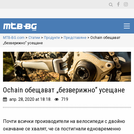
MTB-BG.com
>
Статии
>
Продукти
>
Представяне
>
Ochain обещават
„безверижно“ усещане
Ochain обещават „безверижно“ усещане
апр. 28, 2020 at 18:18.
719
Почти всички производители на велосипеди с двойно
окачване се хвалят, че са постигнали едновременно