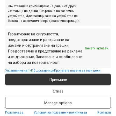
често е захванат директно към курбела чрез един или
Съчетаване и комбиниране на данни от други
друг тип интерфейс. Ochain използват именно такъв
източници на данни, Свързване на различни
захват за своите паяци – те се предлагат в различни
устройства, Идентифициране на устройства на
варианти, предназначени за съответните марки курбели
базата на автоматично предавана информация.
– Sram, Race Face и т.н. Самият преден венец се монтира
с четири болта по стандарта BCD 104, което означава, че
Гарантиране на сигурността,
предотвратяване и разкриване на
можете да избирате между голям асортимент от венци,
измами и отстраняване на грешки,
без да сте обвързани с конкретен производител.
Винаги активен
Предоставяне и представяне на реклама
и съдържание, Запазване и съобщаване
на избори за поверителност.
Управление на 1410 доставчици
Прочетете повече за тези цели
Приемане
Отказ
Manage options
Продуктът на Ochain не е евтин – в черен цвят (покритие
Политика за
Условия за ползване и политика за
Контакти