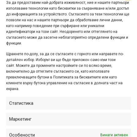
За да предоставим най-добрата изживяност, ние и нашите партньори
може дори да настройва този свободен ход, избирайки
използваме технологии като бисквитки за съхраняване и/или достъп
6, 9 или 12 градуса. Колкото повече са градусите,
до информацията за устройството. Съгласието за тези технологии ще
толкова „по-безверижно“ ще е усещането, защото
позволи на нас и нашите партньори да обработваме лични данни,
„ритането на педалите“ (pedal kickback) намалява
като например поведение при сърфиране или уникални
идентификатори на този сайт. Неодоренето или оттеглянето на
значително или дори напълно изчезва (това зависи от
съгласието може да засегне неблагоприятно определени функции и
кинематиката и хода на окачването). Когато искате да
функции.
педалирате, просто завъртате напред, механизмът
Щракнете по-долу, за да се съгласите с горното или направете по-
„зацепва“ и започва да предава усилието чрез веригата
детайлен избор. Изборът ви ще бъде приложен само към този
към задното колело.
сайт. Можете да промените настройките си по всяко време,
включително да оттеглите съгласието си, като използвате
превключващите бутони в Политиката за бисквитките или като
Реклама
кликнете върху бутона управление на съгласие в долната част на
екрана.
Преди години този продукт не би бил възможен, защото
Статистика
тогавашните стандарти с 2 или 3 венеца отпред не
позволяват да се смести и такъв механизъм за
Маркетинг
свободен ход. В наши дни обаче новите байкове са
преобладаващо с един венец отпред, при това той най-
Особености
Винаги активен