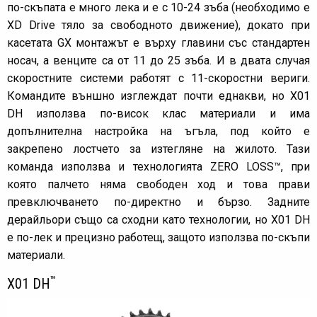
по-скъпата е много лека и е с 10-24 зъба (необходимо е
XD Drive тяло за свободното движение), докато при
касетата GX монтажът е върху главини със стандартен
носач, а венците са от 11 до 25 зъба. И в двата случая
скоростните системи работят с 11-скоростни вериги.
Командите външно изглеждат почти еднакви, но X01
DH използва по-висок клас материали и има
допълнителна настройка на ъгъла, под който е
закрепено лостчето за изтегляне на жилото. Тази
команда използва и технологията ZERO LOSS™, при
която палчето няма свободен ход и това прави
превключването по-директно и бързо. Задните
дерайльори също са сходни като технологии, но X01 DH
е по-лек и прецизно работещ, защото използва по-скъпи
материали.
™
X01 DH