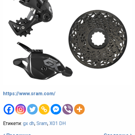
https://www.sram.com/
Етикети:
gx dh
,
Sram
,
X01 DH
Навигация