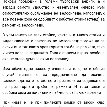
Покрай промоции в големи търговски вериги, а и
заради самото удобство и евентуален интерес към
самостоятелно обслужване на велосипеда, напоследък
все повече хора се сдобиват с работна стойка (стенд) за
ремонт на велосипеди.
В упътването на тези стойки, както и в много статии и
видеоклипове, е показано, че велосипедът може да се
окачи към тях както чрез горната тръба на рамката, така
и чрез кола на седалката. Това е съвсем вярно, особено
ако не става дума за скъп велосипед.
Има обаче едно важно уточнение и то е, че в общия
случай винаги е за предпочитане да окачите
велосипеда, като го стегнете през кола за седалката, а
не през горната тръба на рамката. И това важи с
особена сила за по-скъпи и най-вече за по-леки рамки.
Причината е, че при по-леките рамки от висок клас