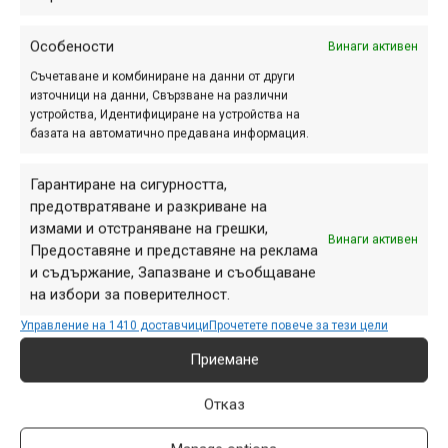
Реклама
Особености
Винаги активен
Съчетаване и комбиниране на данни от други
Така че винаги, когато е възможно, хващайте
източници на данни, Свързване на различни
устройства, Идентифициране на устройства на
велосипеда през кола за седалката.
базата на автоматично предавана информация.
А ако той е регулируем (понижаващ се) и е
хидравличен? В повечето източници, които съм срещал,
Гарантиране на сигурността,
предотвратяване и разкриване на
това не се смята за проблем, стига колът да се захваща
измами и отстраняване на грешки,
в разгънато състояние. В зависимост от рамката и
Винаги активен
Предоставяне и представяне на реклама
височината на колоездача, в много случаи основната
и съдържание, Запазване и съобщаване
(външна) тръба на кола стърчи достатъчно от
на избори за поверителност.
седалковата тръба на рамката, за да може да бъде
Управление на 1410 доставчици
Прочетете повече за тези цели
захванат велосипеда именно в тази част.
Приемане
За снимките и демонстрацията благодаря на Бойко
Танчев от
Pave Bike Shop
(FB:
Отказ
https://www.facebook.com/pavebikeshop/
).