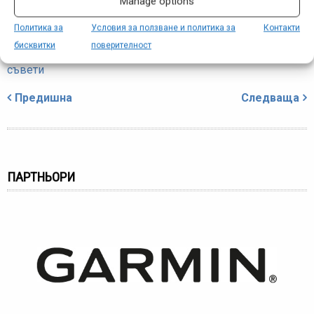
Manage options
Политика за
Условия за ползване и политика за
Контакти
бисквитки
поверителност
Етикети:
велосипед
,
захващане
,
ремонт
,
стенд
,
стойка
,
съвети
Навигация
Предишна
Следваща
ПАРТНЬОРИ