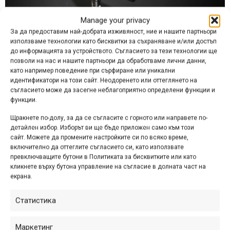
Manage your privacy
За да предоставим най-добрата изживяност, ние и нашите партньори
използваме технологии като бисквитки за съхраняване и/или достъп
до информацията за устройството. Съгласието за тези технологии ще
позволи на нас и нашите партньори да обработваме лични данни,
като например поведение при сърфиране или уникални
идентификатори на този сайт. Неодоренето или оттеглянето на
съгласието може да засегне неблагоприятно определени функции и
функции.
Щракнете по-долу, за да се съгласите с горното или направете по-
Като общо правило това важи и за карбоновите рамки,
детайлен избор. Изборът ви ще бъде приложен само към този
сайт. Можете да промените настройките си по всяко време,
макар че на теория, дори и да са с доста тънки стени, те
включително да оттеглите съгласието си, като използвате
би трябвало да издържат повече натиск отвън. При тях
превключващите бутони в Политиката за бисквитките или като
обаче има друг риск – ако челюстите, които захващат
кликнете върху бутона управление на съгласие в долната част на
екрана.
рамката, са замърсени или ако е останала кал или нещо
друго по самата тръба, тогава може да я надраскате и
Статистика
дори да е само козметично, няма да сте много доволни
от резултата.
Маркетинг