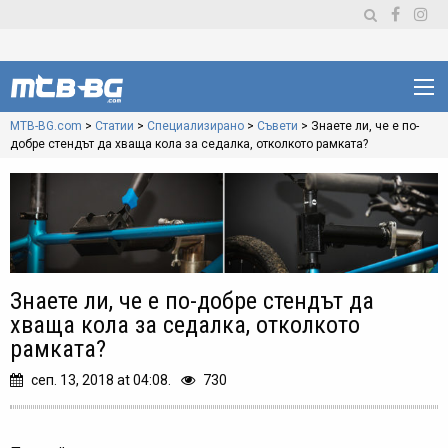
MTB-BG.com
>
Статии
>
Специализирано
>
Съвети
>
Знаете ли, че е по-
добре стендът да хваща кола за седалка, отколкото рамката?
Знаете ли, че е по-добре стендът да
хваща кола за седалка, отколкото
рамката?
сеп. 13, 2018 at 04:08.
730