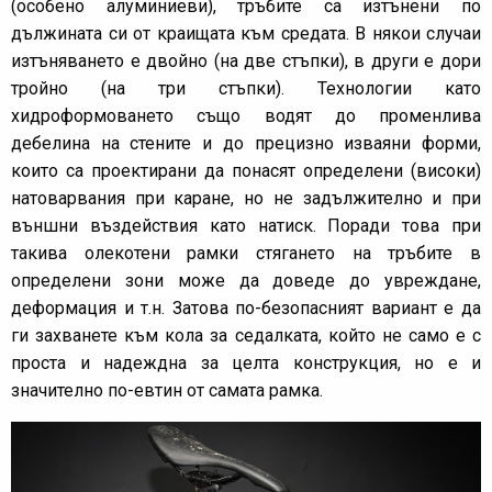
(особено алуминиеви), тръбите са изтънени по
дължината си от краищата към средата. В някои случаи
изтъняването е двойно (на две стъпки), в други е дори
тройно (на три стъпки). Технологии като
хидроформоването също водят до променлива
дебелина на стените и до прецизно изваяни форми,
които са проектирани да понасят определени (високи)
натоварвания при каране, но не задължително и при
външни въздействия като натиск. Поради това при
такива олекотени рамки стягането на тръбите в
определени зони може да доведе до увреждане,
деформация и т.н. Затова по-безопасният вариант е да
ги захванете към кола за седалката, който не само е с
проста и надеждна за целта конструкция, но е и
значително по-евтин от самата рамка.