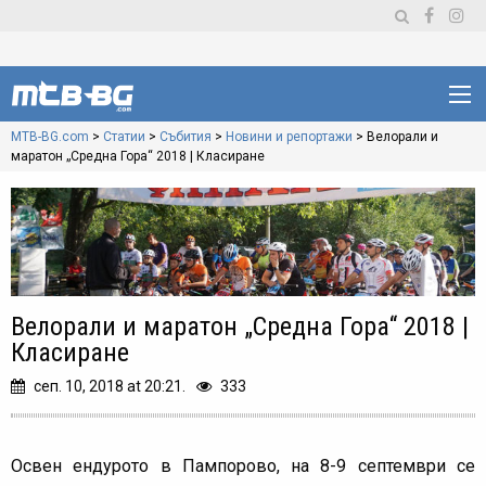
MTB-BG.com
>
Статии
>
Събития
>
Новини и репортажи
>
Велорали и
маратон „Средна Гора“ 2018 | Класиране
Велорали и маратон „Средна Гора“ 2018 |
Класиране
сеп. 10, 2018 at 20:21.
333
Освен ендурото в Пампорово, на 8-9 септември се