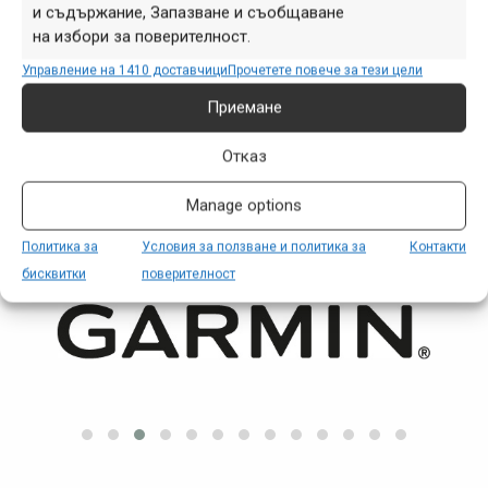
старозагорски минерални бани
,
събития
,
ясен
и съдържание, Запазване и съобщаване
александров
на избори за поверителност.
Навигация
Предишна
Следваща
Управление на 1410 доставчици
Прочетете повече за тези цели
Приемане
Отказ
ПАРТНЬОРИ
Manage options
Политика за
Условия за ползване и политика за
Контакти
бисквитки
поверителност