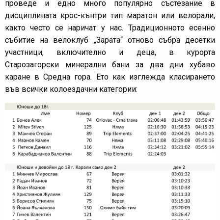
проведе и едно много популярно състезание в
дисциплината крос-кънтри тип маратон или велорали,
както често се наричат у нас. Традиционното есенно
събитие на велоклуб „Зарата“ отново събра десетки
участници, включително и деца, в курорта
Старозагорски минерални бани за два дни хубаво
каране в Средна гора. Ето как изглежда класирането
във всички колоездачни категории: