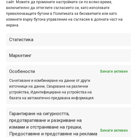
сайт. Можете да промените настройките си по всяко време,
включително да оттеглите съгласието си, като използвате
превключващите бутони в Политиката за бисквитките или като
кликнете върху бутона управление на съгласие в долната част на
екрана.
Статистика
Маркетинг
Особености
Винаги активен
Реклама
Съчетаване и комбиниране на данни от други
източници на данни, Свързване на различни
устройства, Идентифициране на устройства на
базата на автоматично предавана информация.
Гарантиране на сигурността,
Етикети:
алек бонев
,
велорали Средна гора
,
георги
предотвратяване и разкриване на
илчев
,
делян георгиев
,
зарата
,
илия вълканов
,
измами и отстраняване на грешки,
красимира точкова
,
мирослав минчев
,
Средна гора
,
Винаги активен
Предоставяне и представяне на реклама