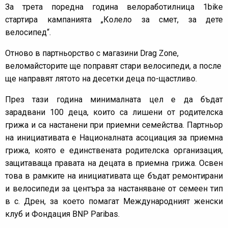
За трета поредна година велоработилница 1bike
стартира кампанията „Колело за смет, за дете
велосипед“.
Отново в партньорство с магазини Drag Zone,
веломайсторите ще поправят стари велосипеди, а после
ще направят лятото на десетки деца по-щастливо.
През тази година минималната цел е да бъдат
зарадвани 100 деца, които са лишени от родителска
грижа и са настанени при приемни семейства. Партньор
на инициативата е Националната асоциация за приемна
грижа, която е единствената родителска организация,
защитаваща правата на децата в приемна грижа. Освен
това в рамките на инициативата ще бъдат ремонтирани
и велосипеди за центъра за настаняване от семеен тип
в с. Дрен, за което помагат Международният женски
клуб и Фондация BNP Paribas.