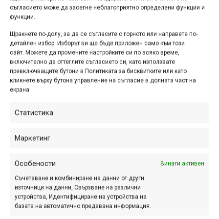
Всички дарени велосипеди ще бъдат транспортирани от
съгласието може да засегне неблагоприятно определени функции и
функции.
DHL и събрани в Дряново, където заедно с доброволци
от МОГА Дряново ще бъдат ремонтирани. След това
Щракнете по-долу, за да се съгласите с горното или направете по-
колелетата ще бъдат изпратени до съответното дете,
детайлен избор. Изборът ви ще бъде приложен само към този
сайт. Можете да промените настройките си по всяко време,
настанено в приемно семейство, навсякъде в страната.
включително да оттеглите съгласието си, като използвате
превключващите бутони в Политиката за бисквитките или като
Освен с даряване на велосипед, може да се включите и
кликнете върху бутона управление на съгласие в долната част на
с майсторлък. Всеки, който иска, е добре дошъл да
екрана.
помогне в ремонта на колелетата. За тази цел в рамките
на кампанията ще бъдат организирани три
Статистика
доброволчески уикенда в Дряново – 29/30 април, 13/14
май и 27/28 май.
Маркетинг
За всякакви въпроси можете да ни пишете на
Особености
Винаги активен
info@1bike.bg
или да ни се обаждате на 0877 566 446.
Съчетаване и комбиниране на данни от други
източници на данни, Свързване на различни
Кой помага в кампанията
устройства, Идентифициране на устройства на
базата на автоматично предавана информация.
През тази година „Колело за смет, за дете велосипед“ се