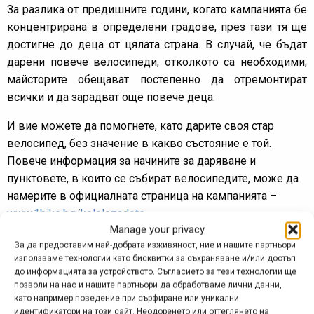
За разлика от предишните години, когато кампанията бе
концентрирана в определени градове, през тази тя ще
достигне до деца от цялата страна. В случай, че бъдат
дарени повече велосипеди, отколкото са необходими,
майсторите обещават постепенно да отремонтират
всички и да зарадват още повече деца.
И вие можете да помогнете, като дарите своя стар
велосипед, без значение в какво състояние е той.
Повече информация за начините за даряване и
пунктовете, в които се събират велосипедите, може да
намерите в официалната страница на кампанията –
www.1bike.bg/kolelozadete
Manage your privacy
За да предоставим най-добрата изживяност, ние и нашите партньори
Реклама
използваме технологии като бисквитки за съхраняване и/или достъп
до информацията за устройството. Съгласието за тези технологии ще
позволи на нас и нашите партньори да обработваме лични данни,
Какво се случва, след като дарите колелото си
като например поведение при сърфиране или уникални
идентификатори на този сайт. Неодоренето или оттеглянето на