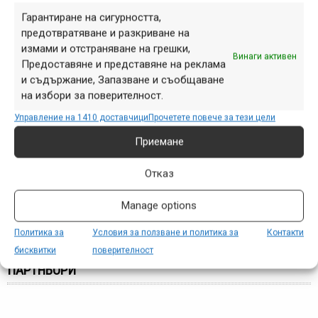
осъществява от 1bike, с подкрепата на DragZone, DHL,
Гарантиране на сигурността,
Националната асоциация за приемна грижа,
предотвратяване и разкриване на
Международния женски клуб – София, Фондация BNP
измами и отстраняване на грешки,
Paribas, Imaginarium, Sofia Ring Mall, МОГА Дряново,
Винаги активен
Предоставяне и представяне на реклама
Дюкян Меломан.
и съдържание, Запазване и съобщаване
на избори за поверителност.
Управление на 1410 доставчици
Прочетете повече за тези цели
Приемане
Етикети:
1bike
,
DragZone
,
благотворителност
,
кампания
,
колело за смет
Отказ
Навигация
Предишна
Следваща
Manage options
Политика за
Условия за ползване и политика за
Контакти
бисквитки
поверителност
ПАРТНЬОРИ