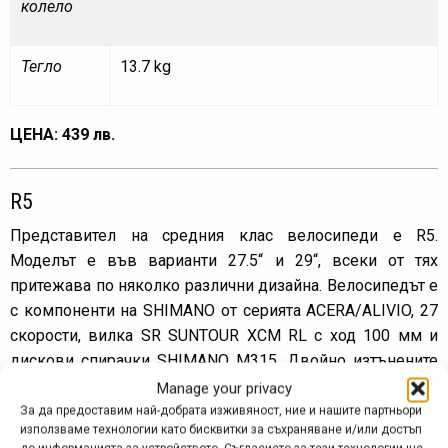
колело
Тегло
13.7 kg
ЦЕНА: 439 лв.
R5
Представител на средния клас велосипеди е R5.
Моделът е във варианти 27.5“ и 29“, всеки от тях
притежава по няколко различни дизайна. Велосипедът е
с компоненти на SHIMANO от серията ACERA/ALIVIO, 27
скорости, вилка SR SUNTOUR XCM RL с ход 100 мм и
дискови спирачки SHIMANO M315. Двойно изтънените
алуминиеви тръби и подобрената геометрия гарантират
Manage your privacy
значително по-голяма устойчивост на натоварвания и
За да предоставим най-добрата изживяност, ние и нашите партньори
използваме технологии като бисквитки за съхраняване и/или достъп
издръжливост.