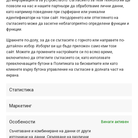
до информацията за устройството. Съгласието за тези технологии ще
позволи на нас и нашите партньори да обработваме лични данни,
R5 27.5”
като например поведение при сърфиране или уникални
идентификатори на този сайт. Неодоренето или оттеглянето на
съгласието може да засегне неблагоприятно определени функции и
функции.
Щракнете по-долу, за да се съгласите с горното или направете по-
детайлен избор. Изборът ви ще бъде приложен само към този
сайт. Можете да промените настройките си по всяко време,
включително да оттеглите съгласието си, като използвате
превключващите бутони в Политиката за бисквитките или като
кликнете върху бутона управление на съгласие в долната част на
екрана.
Статистика
Маркетинг
Особености
Винаги активен
Съчетаване и комбиниране на данни от други
източници на данни, Свързване на различни