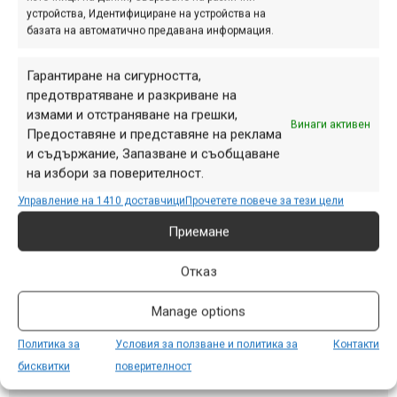
устройства, Идентифициране на устройства на
базата на автоматично предавана информация.
Гарантиране на сигурността,
Техническа спецификация
предотвратяване и разкриване на
измами и отстраняване на грешки,
Винаги активен
ALLOY, DOUBLE BUTTED TUBING, SMOOTH
Предоставяне и представяне на реклама
Рамка
WELDING, INNER CABLE ROUTING
и съдържание, Запазване и съобщаване
на избори за поверителност.
Управление на 1410 доставчици
Прочетете повече за тези цели
SUNTOUR XCM RL, TRAVEL: 100, REMOTE
Вилка
LOCKOUT
Приемане
Отказ
Чашки за
SHOCKBLAZE, H156EM, 1-1/8″-1.5″
вилка
Manage options
Политика за
Условия за ползване и политика за
Контакти
SHOCKBLAZE HB-3188 LOW RISE 18mm;
Кормило
бисквитки
поверителност
W: 720mm