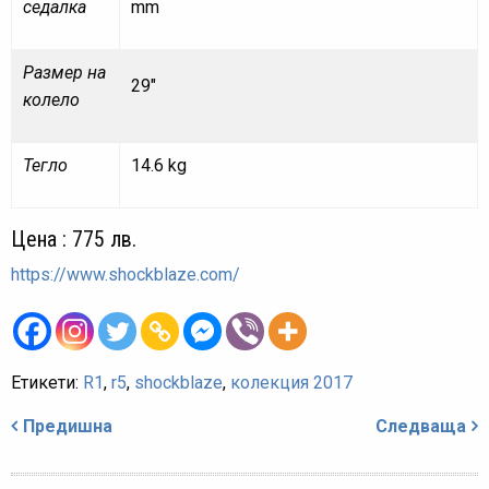
седалка
mm
Размер на
29″
колело
Тегло
14.6 kg
Цена : 775 лв.
https://www.shockblaze.com/
Етикети:
R1
,
r5
,
shockblaze
,
колекция 2017
Навигация
Предишна
Следваща