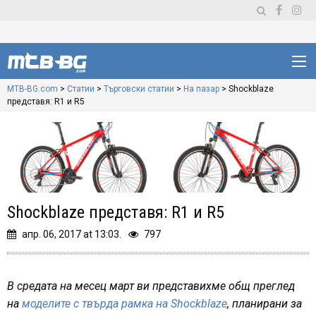
MTB-BG.com
>
Статии
>
Търговски статии
>
На пазар
>
Shockblaze
представя: R1 и R5
Shockblaze представя: R1 и R5
апр. 06, 2017 at 13:03.
797
В средата на месец март ви представихме общ преглед
на
моделите с твърда рамка на Shockblaze
, планирани за