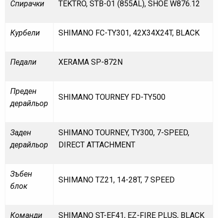
Спирачки
TEKTRO, STB-01 (855AL), SHOE W876.12
Курбели
SHIMANO FC-TY301, 42X34X24T, BLACK
Педали
XERAMA SP-872N
Преден
SHIMANO TOURNEY FD-TY500
дерайльор
Заден
SHIMANO TOURNEY, TY300, 7-SPEED,
дерайльор
DIRECT ATTACHMENT
Зъбен
SHIMANO TZ21, 14-28T, 7 SPEED
блок
Команди
SHIMANO ST-EF41, EZ-FIRE PLUS, BLACK