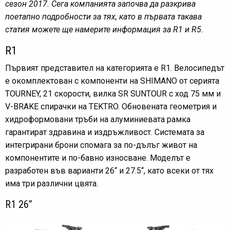
сезон 2017. Сега компанията започва да разкрива
поетапно подробности за тях, като в първата такава
статия можете ще намерите информация за R1 и R5.
R1
Първият представител на категорията е R1. Велосипедът
е окомплектован с компоненти на SHIMANO от серията
TOURNEY, 21 скорости, вилка SR SUNTOUR с ход 75 мм и
V-BRAKE спирачки на TEKTRO. Обновената геометрия и
хидроформовани тръби на алуминиевата рамка
гарантират здравина и издръжливост. Системата за
интегрирани брони спомага за по-дълъг живот на
компонентите и по-бавно износване. Моделът е
разработен във варианти 26“ и 27.5“, като всеки от тях
има три различни цвята.
R1 26”