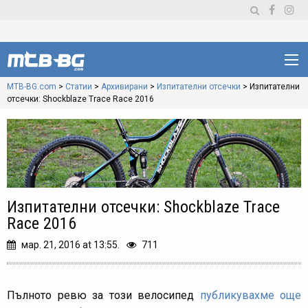
MTB-BG.com
>
Статии
>
Архивирани
>
Изпитателни отсечки
>
Изпитателни
отсечки: Shockblaze Trace Race 2016
Изпитателни отсечки: Shockblaze Trace
Race 2016
мар. 21, 2016 at 13:55.
711
Пълното ревю за този велосипед
публикувахме още