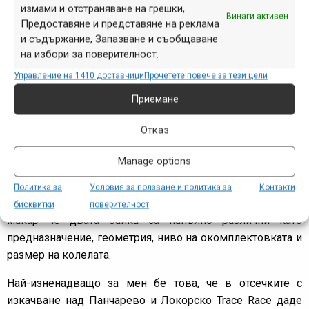
измами и отстраняване на грешки,
Винаги активен
Предоставяне и представяне на реклама
и съдържание, Запазване и съобщаване
на избори за поверителност.
Управление на 1410 доставчици
Прочетете повече за тези цели
Приемане
Отказ
КРАТКИ ВПЕЧАТЛЕНИЯ
Manage options
Засега единственият велосипед, с който мога да сравня
Политика за
Условия за ползване и политика за
Контакти
Trace Race чрез
изпитателните отсечки
, е
Shockblaze R5
,
бисквитки
поверителност
макар че двата байка са напълно различни като
предназначение, геометрия, ниво на окомплектовката и
размер на колелата.
Най-изненадващо за мен бе това, че в отсечките с
изкачване над Панчарево и Локорско Trace Race даде