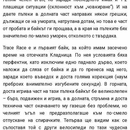
плашещи ситуации (склонност към „човкиране“). И на
двете пътеки в долната част направих някои грешки,
дължащи се на умората, натрупана дотам, но това е част
от пробата и байкът ги прощава, а в края на пътеките бях
значително по-малко уморен, отколкото с твърдака.
Trace Race е и първият байк, за който имам засечено
време на отсечката Кладница. По нея условията бяха
перфектни, като изключим едно паднало дърво, което
наложи да сляза от байка и да го пренеса над него,
заради което въведох и доста голяма корекция (наум
преброих внимателно изгубените секунди). В горната,
доста игрива част на тази пътека байкът бе великолепен
– бърз, подвижен и игрив, а в долната, стръмна и доста
технична част окачването му газеше без проблеми, но
челният ъгъл не предразполагаше към по-смело
отпускане на спирачките. Тепърва ще видим как се
съпоставя той с други велосипеди по тази чудесна