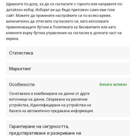
Кътина
20.03.2016
03:46
0
03:46
Щракнете по-долу, за да се съгласите с горното или направете по-
детайлен избор. Изборът ви ще бъде приложен само към този
сайт. Можете да промените настройките си по всяко време,
включително да оттеглите съгласието си, като използвате
превключващите бутони в Политиката за бисквитките или като
кликнете върху бутона управление на съгласие в долната част на
екрана.
Статистика
Кладница
18.03.2016
02:43
12
02:31
Маркетинг
Особености
Винаги активен
Съчетаване и комбиниране на данни от други
източници на данни, Свързване на различни
устройства, Идентифициране на устройства на
базата на автоматично предавана информация.
Гарантиране на сигурността,
предотвратяване и разкриване на