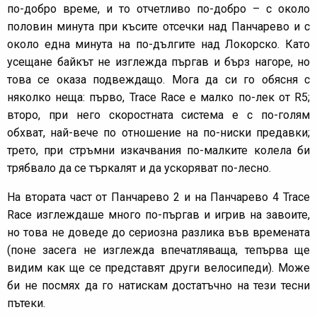
по-добро време, и то отчетливо по-добро – с около
половин минута при късите отсечки над Панчарево и с
около една минута на по-дългите над Локорско. Като
усещане байкът не изглежда пъргав и бърз нагоре, но
това се оказа подвеждащо. Мога да си го обясня с
няколко неща: първо, Trace Race e малко по-лек от R5;
второ, при него скоростната система е с по-голям
обхват, най-вече по отношение на по-ниски предавки;
трето, при стръмни изкачвания по-малките колела би
трябвало да се търкалят и да ускоряват по-лесно.
На втората част от Панчарево 2 и на Панчарево 4 Trace
Race изглеждаше много по-пъргав и игрив на завоите,
но това не доведе до сериозна разлика във времената
(поне засега не изглежда впечатляваща, тепърва ще
видим как ще се представят други велосипеди). Може
би не посмях да го натискам достатъчно на тези тесни
пътеки.