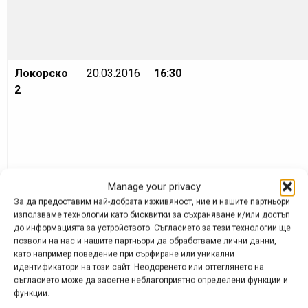
Локорско
20.03.2016
16:30
2
Manage your privacy
За да предоставим най-добрата изживяност, ние и нашите партньори
използваме технологии като бисквитки за съхраняване и/или достъп
до информацията за устройството. Съгласието за тези технологии ще
позволи на нас и нашите партньори да обработваме лични данни,
Локорско
20.03.2016
04:10
0
04:10
като например поведение при сърфиране или уникални
3
идентификатори на този сайт. Неодоренето или оттеглянето на
съгласието може да засегне неблагоприятно определени функции и
функции.