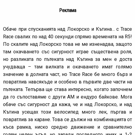
Реклама
Обаче при спусканията над Локорско и Кътина… с Trace
Race свалих по над 40 секунди спрямо времената на R5!
По скалите над Локорско това не ме изненадва, защото
там окачването със сигурност играе съществена роля,
но разликата по пътеката над Кътина за мен е доста
учудваща – там вилката и окачването имат голямо
значение в долната част, но Trace Race бе много бърз и
повратлив навсякъде и особено в първите две части на
пътеката. Тепърва ще става интересно, когато започнем
да го съпоставяме с други АМ и ендуро байкове. Мога
обаче със сигурност да кажа, че и над Локорско, и над
Кътина усещах този велосипед много лек, пъргав и
повратлив за каране. Това се дължи на комбинацията от
къса рамка, ниско средно движение и сравнително
голям челен ъгъл, но заради последното имах и 1-2