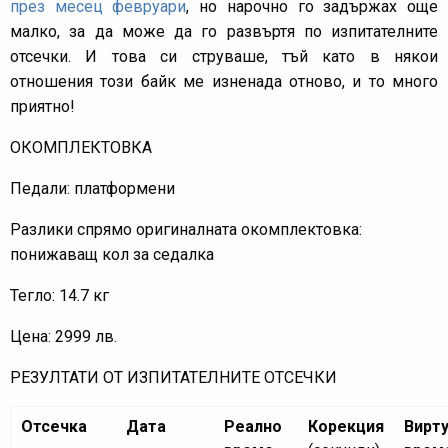
през месец февруари
, но нарочно го задържах още
малко, за да може да го развъртя по изпитателните
отсечки. И това си струваше, тъй като в някои
отношения този байк ме изненада отново, и то много
приятно!
ОКОМПЛЕКТОВКА
Педали: платформени
Разлики спрямо оригиналната окомплектовка:
понижаващ кол за седалка
Тегло: 14.7 кг
Цена: 2999 лв.
РЕЗУЛТАТИ ОТ ИЗПИТАТЕЛНИТЕ ОТСЕЧКИ
Отсечка
Дата
Реално
Корекция
Вирт