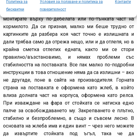
Политика за
Условия за ползване и политика за
Контакти
подложка, от които едната/или части от двете трябва да
бисквитки
поверителност
се отрежат/отлепят според това дали искате да го
монтирате върху по-дебелата или по-тънката част на
кормилото. Да си призная, малко ми беше трудно от
картинките да разбера коя част точно е излишната и
дали трябва само да отрежа нещо, или и да отлепя, но в
крайна сметка отлепих едната, както ми се стори
правилно/възстановимо, и нямах проблеми със
стабилността на поставката. Все пак малко по-подробни
инструкции в това отношение няма да са излишни – ако
не другаде, поне в сайта на производителя. Горната
страна на поставката е оформена като жлеб, в който
влиза долната част на корпуса, оформена като релса.
При изваждане на фара от стойката се натиска едно
палче за освобождаването му. Закрепването е плътно,
стабилно и безпроблемно, а също и съвсем лесно. В
основата на жлеба има и един винт – чрез него можете
да извъртите стойката под ъгъл, така че да