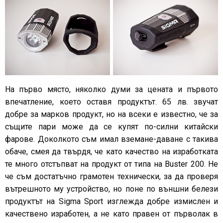
На първо място, няколко думи за цената и първото
впечатление, което оставя продуктът. 65 лв. звучат
добре за марков продукт, но на всеки е известно, че за
същите пари може да се купят по-силни китайски
фарове. Доколкото съм имал вземане-даване с такива
обаче, смея да твърдя, че като качество на изработката
те много отстъпват на продукт от типа на Buster 200. Не
че съм достатъчно грамотен технически, за да проверя
вътрешното му устройство, но поне по външни белези
продуктът на Sigma Sport изглежда добре измислен и
качествено изработен, а не като правен от първолак в