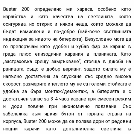
Buster 200 определено ми хареса, особено като
изработка и като качества на светлината, която
осигурява, но открих и някои неща, които можеха да
бъдат измислени и по-добре (най-вече светлинната
индикация за нивото на батерията). Безусловно мога да
го препоръчам като удобен и хубав фар за каране в
града плюс епизодични карания в планината. Като
„застраховка срещу замръкване“, стояща в джоба на
раницата, също е добър вариант, защото силата му е
напълно достатъчна за спускане със средно висока
скорост, размерите и теглото му не са големи, стойката е
удобна за бърз монтаж/демонтаж, а батерията е с
достатъчен запас за 3-4 часа каране при смесен режим
и дори повече при икономично ползване. Със
забележка към яркия бутон от горната страна на
корпуса, Buster 200 може да се ползва дори от редовни
нощни карачи като допълнителна светлина в