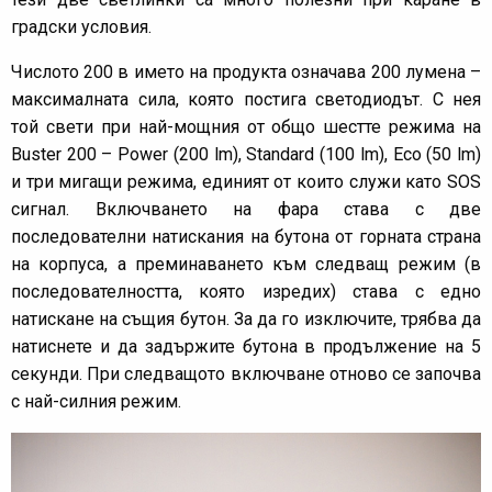
градски условия.
Числото 200 в името на продукта означава 200 лумена –
максималната сила, която постига светодиодът. С нея
той свети при най-мощния от общо шестте режима на
Buster 200 – Power (200 lm), Standard (100 lm), Eco (50 lm)
и три мигащи режима, единият от които служи като SOS
сигнал. Включването на фара става с две
последователни натискания на бутона от горната страна
на корпуса, а преминаването към следващ режим (в
последователността, която изредих) става с едно
натискане на същия бутон. За да го изключите, трябва да
натиснете и да задържите бутона в продължение на 5
секунди. При следващото включване отново се започва
с най-силния режим.