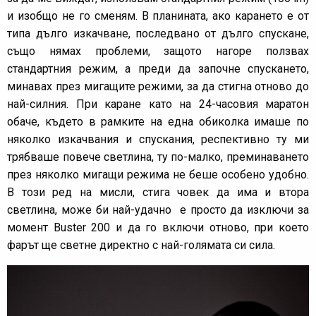
и изобщо не го сменям. В планината, ако карането е от
типа дълго изкачване, последвано от дълго спускане,
също нямах проблеми, защото нагоре ползвах
стандартния режим, а преди да започне спускането,
минавах през мигащите режими, за да стигна отново до
най-силния. При каране като на 24-часовия маратон
обаче, където в рамките на една обиколка имаше по
няколко изкачвания и спускания, респективно ту ми
трябваше повече светлина, ту по-малко, преминаването
през няколко мигащи режима не беше особено удобно.
В този ред на мисли, стига човек да има и втора
светлина, може би най-удачно е просто да изключи за
момент Buster 200 и да го включи отново, при което
фарът ще светне директно с най-голямата си сила.