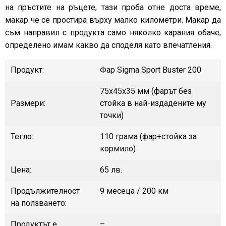
на пръстите на ръцете, тази проба отне доста време,
макар че се простира върху малко километри. Макар да
съм направил с продукта само няколко карания обаче,
определено имам какво да споделя като впечатления.
Продукт:
Фар Sigma Sport Buster 200
75х45х35 мм (фарът без
Размери:
стойка в най-издадените му
точки)
Тегло:
110 грама (фар+стойка за
кормило)
Цена:
65 лв.
Продължителност
9 месеца / 200 км
на ползването:
Продуктът е
–