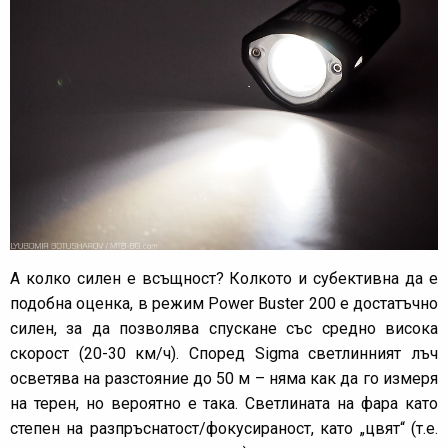
А колко силен е всъщност? Колкото и субективна да е
подобна оценка, в режим Power Buster 200 е достатъчно
силен, за да позволява спускане със средно висока
скорост (20-30 км/ч). Според Sigma светлинният лъч
осветява на разстояние до 50 м – няма как да го измеря
на терен, но вероятно е така. Светлината на фара като
степен на разпръснатост/фокусираност, като „цвят“ (т.е.