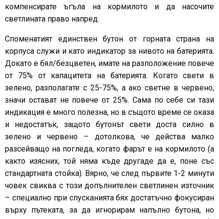
компенсирате ъгъла на кормилото и да насочите
светлината право напред.
Споменатият единствен бутон от горната страна на
корпуса служи и като индикатор за нивото на батерията.
Докато е бял/безцветен, имате на разположение повече
от 75% от капацитета на батерията. Когато свети в
зелено, разполагате с 25-75%, а ако светне в червено,
значи остават не повече от 25%. Сама по себе си тази
индикация е много полезна, но в същото време се оказа
и недостатък, защото бутонът свети доста силно в
зелено и червено – дотолкова, че действа малко
разсейващо на погледа, когато фарът е на кормилото (а
както изясних, той няма къде другаде да е, поне със
стандартната стойка). Вярно, че след първите 1-2 минути
човек свиква с този допълнителен светлинен източник
– специално при спусканията бях достатъчно фокусиран
върху пътеката, за да игнорирам напълно бутона, но