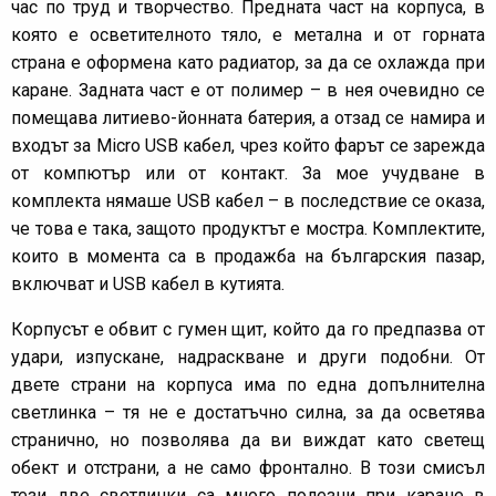
час по труд и творчество. Предната част на корпуса, в
която е осветителното тяло, е метална и от горната
страна е оформена като радиатор, за да се охлажда при
каране. Задната част е от полимер – в нея очевидно се
помещава литиево-йонната батерия, а отзад се намира и
входът за Micro USB кабел, чрез който фарът се зарежда
от компютър или от контакт. За мое учудване в
комплекта нямаше USB кабел – в последствие се оказа,
че това е така, защото продуктът е мостра. Комплектите,
които в момента са в продажба на българския пазар,
включват и USB кабел в кутията.
Корпусът е обвит с гумен щит, който да го предпазва от
удари, изпускане, надраскване и други подобни. От
двете страни на корпуса има по една допълнителна
светлинка – тя не е достатъчно силна, за да осветява
странично, но позволява да ви виждат като светещ
обект и отстрани, а не само фронтално. В този смисъл
тези две светлинки са много полезни при каране в