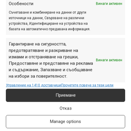
Особености
Винаги активен
Съчетаване и комбиниране на данни от други
източници на данни, Свързване на различни
устройства, Идентифициране на устройства на
базата на автоматично предавана информация.
Гарантиране на сигурността,
предотвратяване и разкриване на
измами и отстраняване на грешки,
Винаги активен
Предоставяне и представяне на реклама
и съдържание, Запазване и съобщаване
на избори за поверителност.
Управление на 1410 доставчици
Прочетете повече за тези цели
Като стана дума за стойката, тя се монтира/демонтира
Приемане
съвсем лесно чрез един болт, завършващ с пластмасов
върток – дори и с ръкавици затягането му/отвиването
Отказ
му е лесно и удобно, инструменти изобщо не са
необходими. От вътрешната страна на гривната за
Manage options
монтаж към кормилото са залепени две гумена