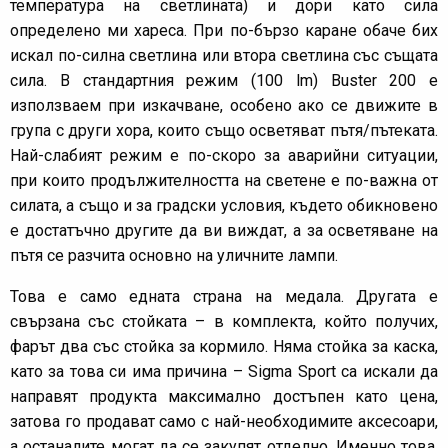
температура на светлината) и дори като сила
определено ми хареса. При по-бързо каране обаче бих
искал по-силна светлина или втора светлина със същата
сила. В стандартния режим (100 lm) Buster 200 е
използваем при изкачване, особено ако се движите в
група с други хора, които също осветяват пътя/пътеката.
Най-слабият режим е по-скоро за аварийни ситуации,
при които продължителността на светене е по-важна от
силата, а също и за градски условия, където обикновено
е достатъчно другите да ви виждат, а за осветяване на
пътя се разчита основно на уличните лампи.
Това е само едната страна на медала. Другата е
свързана със стойката – в комплекта, който получих,
фарът два със стойка за кормило. Няма стойка за каска,
като за това си има причина – Sigma Sport са искали да
направят продукта максимално достъпен като цена,
затова го продават само с най-необходимите аксесоари,
а останалите могат да се закупят отделно. Именно това,