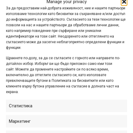
Manage your privacy
за монтиране на този и няколко други модела към
За да предоставим най-добрата изживяност, ние и нашите партньори
каска. Така че препоръчвам на всеки бъдещ собственик
използваме технологии като бисквитки за съхраняване и/или достъп
на Buster 200 да помисли за такъв аксесоар. Възможно
до информацията за устройството. Съгласието за тези технологии ще
позволи на нас и нашите партньори да обработваме лични данни,
е също така при някои модели каски фарът да се
като например поведение при сърфиране или уникални
закрепи чрез друг аксесоар – силиконова скоба за
идентификатори на този сайт. Неодоренето или оттеглянето на
монтаж, която също се купува отделно. С нея обаче
съгласието може да засегне неблагоприятно определени функции и
функции.
нещата биха зависели много от дизайна/конструкцията
на каската.
Щракнете по-долу, за да се съгласите с горното или направете по-
детайлен избор. Изборът ви ще бъде приложен само към този
сайт. Можете да промените настройките си по всяко време,
включително да оттеглите съгласието си, като използвате
превключващите бутони в Политиката за бисквитките или като
кликнете върху бутона управление на съгласие в долната част на
екрана.
Статистика
Маркетинг