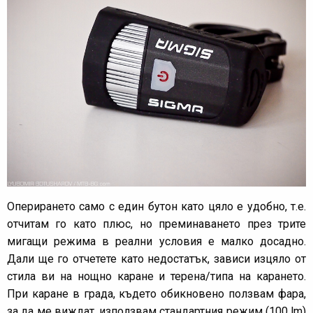
Оперирането само с един бутон като цяло е удобно, т.е.
отчитам го като плюс, но преминаването през трите
мигащи режима в реални условия е малко досадно.
Дали ще го отчетете като недостатък, зависи изцяло от
стила ви на нощно каране и терена/типа на карането.
При каране в града, където обикновено ползвам фара,
за да ме виждат, използвам стандартния режим (100 lm)