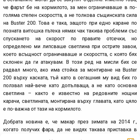
че фарът бе на кормилото, за мен ограничаваше в по-
голяма степен скоростта, а не толкова същинската сила
на Buster 200. Това е така, защото при едно каране по
позната витошка пътека нямах чак такива проблеми със
спускането на скорост по правите отсечки, но
определено ми липсваше светлина при острите завои,
което всъщност ограничаваше и скоростта, с която бях
склонен да ги атакувам. В този ред на мисли бих се
радвал много, ако има стойка за монтиране на Buster
200 върху каската, тъй като в сегашния му вид бих го
ползвал най-вече като допълваща, а не като основна
светлина – както е известно на редовните нощни
карачи, светлината, монтирана върху главата, като цяло
е по-важна от тази на кормилото.
Добрата новина е, че макар през зимата на 2014 г.,
когато получих фара, да не видях такава приставка в
продажба, сега вече Sigma предлагат специална скоба