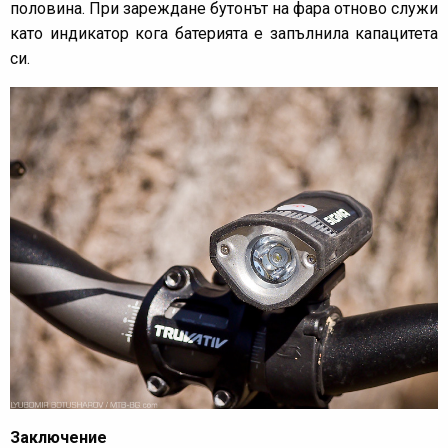
половина. При зареждане бутонът на фара отново служи
като индикатор кога батерията е запълнила капацитета
си.
Заключение