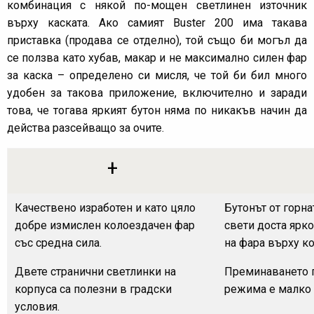
комбинация с някой по-мощен светлинен източник
върху каската. Ако самият Buster 200 има такава
приставка (продава се отделно), той също би могъл да
се ползва като хубав, макар и не максимално силен фар
за каска – определено си мисля, че той би бил много
удобен за такова приложение, включително и заради
това, че тогава яркият бутон няма по никакъв начин да
действа разсейващо за очите.
+
Качествено изработен и като цяло
Бутонът от горна
добре измислен колоездачен фар
свети доста ярко
със средна сила.
на фара върху к
Двете странични светлинки на
Преминаването 
корпуса са полезни в градски
режима е малко 
условия.