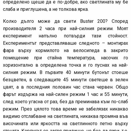
определено щеше да е по-добре, ако светлината му бе
слаба и приглушена, а не толкова ярка.
Колко дълго може да свети Buster 200? Според
производителя 2 часа при най-силния режим. Моят
експеримент напълно потвърди тази стойност.
Експериментът представляваше следното – монтирах
фара върху кормилото на велосипеда в закрито
помещение при стайна температура, насочих го
хоризонтално в определена точка и го пуснах на най-
силния режим. В първите 40 минути бутонът стоеше
безцветен, в следващите 45 минути светеше в зелен
цвят, а в последния половин час стана червен. Общо
фарът издържа на най-силен режим 1 час и 55 минути,
след което угасна от раз, без да преминава към по-слаб
режим. През цялото това време не забелязах никакво
видимо отслабване на светлината, никаква промяна във
височината или яркостта на светлинното петно върху
стената. Корпусът се загря прилично, но без да пари, т.е.