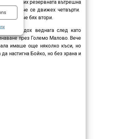
тръна. Сложих резервната вътрешна
време и вече се движех четвърти.
ons
яновци вече бях втори.
кти
. Гела изядох веднага след като
минаване през Големо Малово. Вече
нала имаше още няколко къси, но
 да настигна Бойко, но без храна и