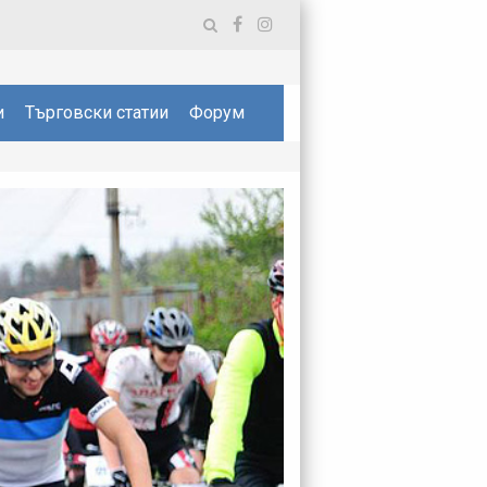
и
Търговски статии
Форум