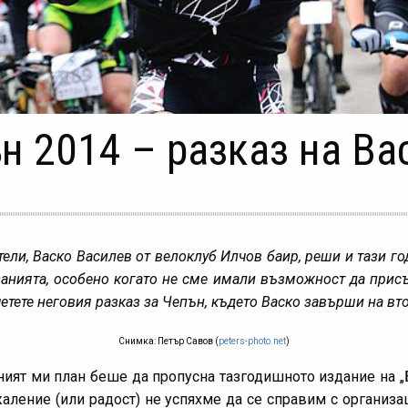
н 2014 – разказ на В
тели, Васко Василев от велоклуб Илчов баир, реши и тази год
анията, особено когато не сме имали възможност да присъ
тете неговия разказ за Чепън, където Васко завърши на вт
Снимка: Петър Савов (
peters-photo.net
)
ният ми план беше да пропусна тазгодишното издание на „
ъжаление (или радост) не успяхме да се справим с организа