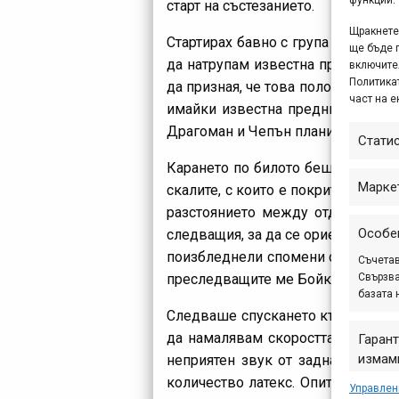
старт на състезанието.
Щракнете 
Стартирах бавно с група от много 
ще бъде 
да натрупам известна преднина. С
включите
Политикат
да призная, че това положение е 
част на е
имайки известна преднина, имах 
Драгоман и Чепън планина. И така
Стати
Карането по билото беше сложно 
Марке
скалите, с които е покрито билот
разстоянието между отделните 
Особе
следващия, за да се ориентираш за
поизбледнели спомени около трас
Съчетав
Свързва
преследващите ме Бойко и Илко 
базата 
Следваше спускането към Големо 
да намалявам скоростта и да се
Гарант
измами
неприятен звук от задната ми г
предст
количество латекс. Опитах се да 
Управлен
съобщ