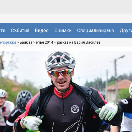
ти
Събития
Видео
Снимки
Специализирано
Друг
репортажи
>
Байк за Чепън 2014 – разказ на Васил Василев