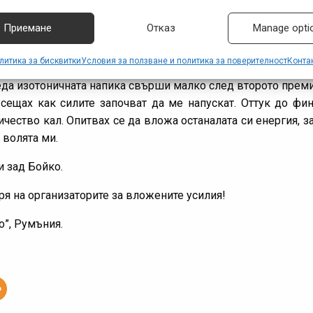
ах вентила за безкамерни гуми, наложи се да извадя и 2 
етнах отново на педалите. За съжаление изгубих доста 
Приемане
Отказ
Manage opti
наваксам изоставането, и малко преди следващото село Ра
литика за бисквитки
Условия за ползване и политика за поверителност
Конта
един енергиен гел и един бидон с изотонична напитка
беда изотоничната напика свърши малко след второто пре
усещах как силите започват да ме напускат. Оттук до фи
ество кал. Опитвах се да вложа останалата си енергия, за
 волята ми.
и зад Бойко.
ря на организаторите за вложените усилия!
о”, Румъния.