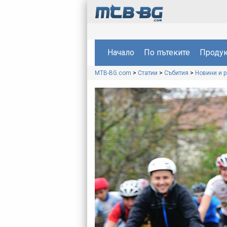
Начало
По пътеките
Продук
MTB-BG.com
>
Статии
>
Събития
>
Новини и 