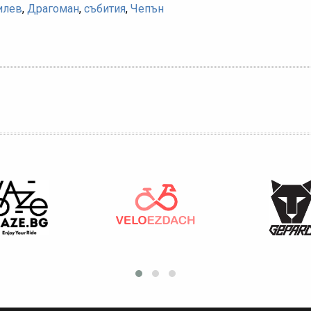
илев
,
Драгоман
,
събития
,
Чепън