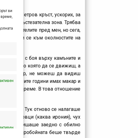
орът ви
 към вр. Петров кръст, ускорих, за
 време,
ната ми състезателна зона. Трябва
долната
 състезателите пред мен, но сега,
 откриващи се към околностите на
аркировка с боя върху камъните и
 пътека, по която да се движиш, а
иния маркер, не можеш да видиш
 от предишните години имах макар и
активен
де много време. В това отношение
и поляни. Тук отново се налагаше
о Василовци (каква ирония), чух
здухът издишаше заедно с обилно
активен
а, но уви, пробойната беше твърде