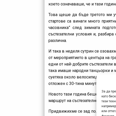
което означаваше, че и тази годи
Това щеше да бъде третото ми у
стартове са винаги много приятни
часовника” след зимната подго
състезателни условия и, разбира
различна.
И така в неделя сутрин се озовах
от мероприятието в центъра на гра
едни от най-добрите състезатели 
така имаше народни танцьорки и м
суетяха около велосипедите. Зара
отложен с 30-тина минути спрямо 
За да пр
Новото тази година беше, че осве
като биск
маршрут на състезателното трасе.
тези техн
например
Придвижихме се зад полицейски а
или отте
функции.