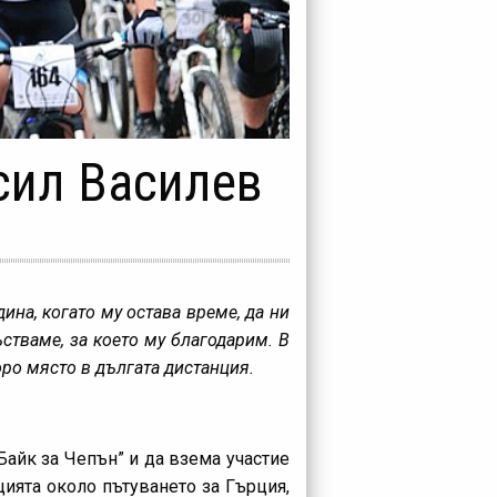
асил Василев
ина, когато му остава време, да ни
стваме, за което му благодарим. В
оро място в дългата дистанция.
Байк за Чепън” и да взема участие
цията около пътуването за Гърция,