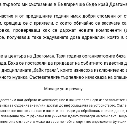
на първото ми състезание в България ще бъде край Драгома
частие и от предишните години имах добри спомени от съ
, срещаш се с приятели, с които обичайно се засичате с
товка, проверяваш как се държат новите компоненти (
 се, получаваш така жадуваната доза адреналин, която в 
ме в центъра на Драгоман. Тази година организаторите бяха
да. Бяха се постарали да придадат на събитието известна 
в дисциплината „байк траял”, които изнесоха изключително
ного музика. Състезателите търпеливо изчакваха на опашка,
ди големия брой желаещи да се включат в мероприятието, 
Manage your privacy
първоначалния план.
едоставим най-добрата изживяност, ние и нашите партньори използваме тех
н състезанието по колоездене, се проведе и състезание по 
витки за съхраняване и/или достъп до информацията за устройството. Съгла
ологии ще позволи на нас и нашите партньори да обработваме лични данни, 
 поведение при сърфиране или уникални идентификатори на този сайт. Неод
втомобил до центъра за опазване на влажните зони, от к
глянето на съгласието може да засегне неблагоприятно определени функции