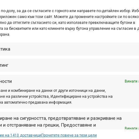
по-долу, за да се съгласите с горното или направете по-детайлен избор. Изб
колоездачи и след като започна изкачването по черния път
приложен само към този сайт. Можете да промените настройките си по всяко
лед като се откъснах, отново намалих темпото до комфорт
лно да оттеглите съгласието си, като използвате превключващите бутони в
а за бисквитките или като кликнете върху бутона управление на съгласие в 
все още ново за мен – обикновено съм концентриран да гоня
крана.
и възможността да се насладя на страхотните панорами,
 неусетно се озовах на Петров кръст.
стика
– организаторите се бяха постарали да направят трайна м
тинг
о; проблемът обаче беше, че нямаше ясно изразена отъпкана
указателни маркери беше такова, че поглеждайки от ед
ности
 посоката. Това е третото ми участие в това състезание и
Винаги 
ето, което ми помогна да се ориентирам без да губя твър
ане и комбиниране на данни от други източници на данни,
не на различни устройства, Идентифициране на устройства на
имаха известно предимство, следейки моето поведение.
на автоматично предавана информация.
Малово, а след него дълго каране сред земеделски земи 
 оглеждам много внимателно. Малко преди следващото сел
иране на сигурността, предотвратяване и разкриване на
 и отстраняване на грешки, Предоставяне и
ума. Явно бях минал през някакъв доста едър трън и въ
Винаги 
авяне на реклама и съдържание, Запазване и
приложа няколко трика и да почакам латекса да подейств
ие на 1410 доставчици
Прочетете повече за тези цели
аване на избори за поверителност.