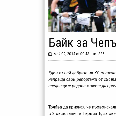
Байк за Чепъ
май 02, 2014 at 09:43.
335
Един от най-добрите ни ХС състеза
изпраща свои репортажи от състез
следващите редове можете да проче
Трябва да призная, че първоначал
в 2 състезания в Гърция. Е, за с