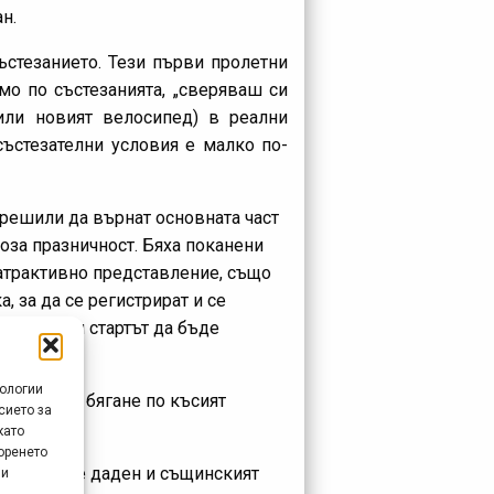
н.
стезанието. Тези първи пролетни
амо по състезанията, „сверяваш си
или новият велосипед) в реални
състезателни условия е малко по-
 решили да върнат основната част
доза празничност. Бяха поканени
 атрактивно представление, също
 за да се регистрират и се
се наложи стартът да бъде
нологии
планинско бягане по късият
сието за
като
оренето
ъдето беше даден и същинският
 и