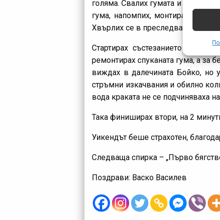
голяма. Свалих гумата и демонтир
гума, напомпих, монтирах и се м
Хвърлих се в преследване, за да 
По
Стартирах състезанието само с 
ремонтирах спуканата гума, а за 
виждах в далечината Бойко, но 
стръмни изкачвания и обилно колич
вода краката не се подчиняваха на
Така финиширах втори, на 2 минут
Уикендът беше страхотен, благода
Следваща спирка – „Първо бягств
Поздрави: Васко Василев