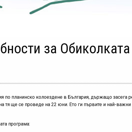
бности за Обиколката
ия по планинско колоездене в България, държащо засега ре
а тя ще се проведе на 22 юни. Ето ги първите и най-важни 
ата програма: