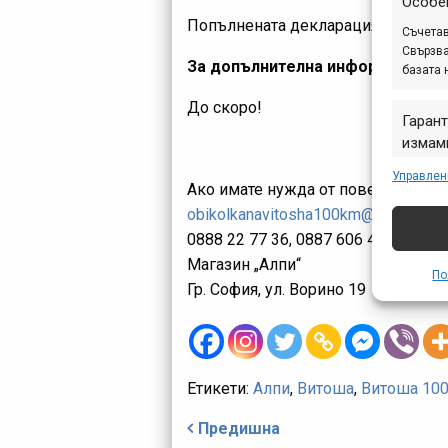
Особе
Попълнената декларация и стартов
Съчетав
Свързва
За допълнителна информация п
базата 
До скоро!
Гарант
измами
предст
Управлен
съобщ
Ако имате нужда от повече инфор
obikolkanavitosha100km@gmail.com
0888 22 77 36, 0887 606 418
Магазин „Алпи“
По
Гр. София, ул. Ворино 19
Етикети:
Алпи
,
Витоша
,
Витоша 10
Навигация
Предишна