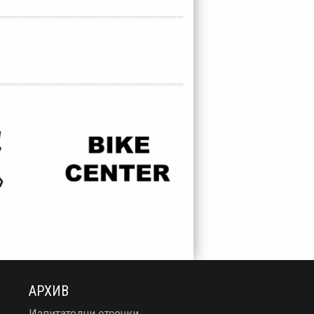
АРХИВ
Изпитателни отсечки