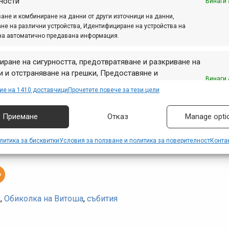
ности
Винаги 
а такса трябва да бъдат предадени или изпратени в магази
ане и комбиниране на данни от други източници на данни,
не на различни устройства, Идентифициране на устройства на
роверявайте
сайта на Обиколката
.
на автоматично предавана информация.
иране на сигурността, предотвратяване и разкриване на
 и отстраняване на грешки, Предоставяне и
Винаги 
авяне на реклама и съдържание, Запазване и
ие на 1410 доставчици
Прочетете повече за тези цели
аване на избори за поверителност.
мация:
Приемане
Отказ
Manage opti
литика за бисквитки
Условия за ползване и политика за поверителност
Конта
0
,
Обиколка на Витоша
,
събития