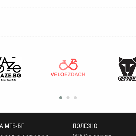
А МТБ-БГ
ПОЛЕЗНО
словия за ползване и
МТБ Справочник