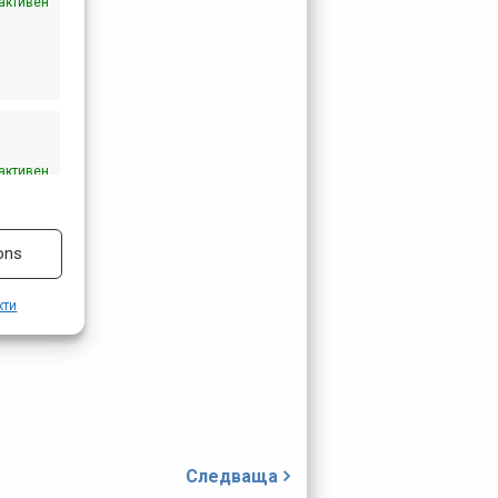
активен
н „Алпи“.
активен
ons
кти
Следваща