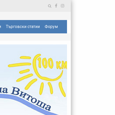
и
Търговски статии
Форум