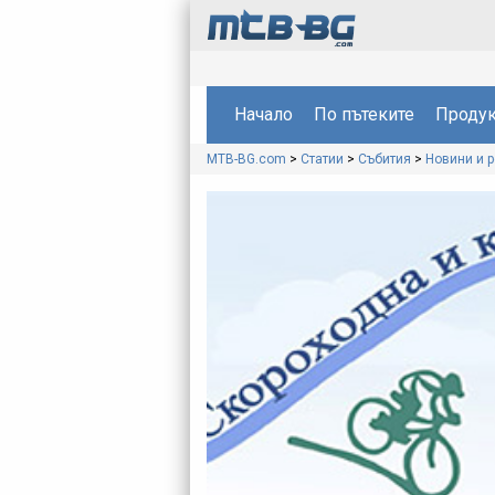
Начало
По пътеките
Продук
MTB-BG.com
>
Статии
>
Събития
>
Новини и 