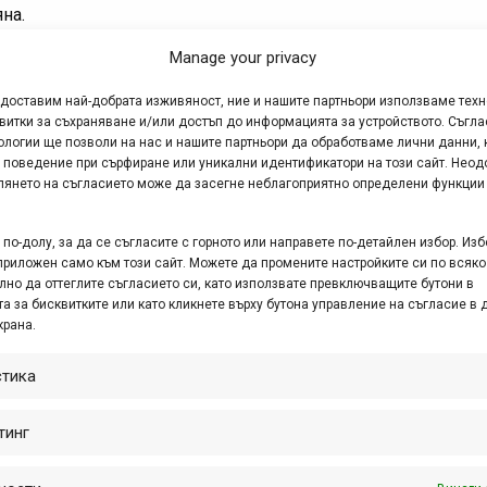
на.
Manage your privacy
2.06.2013
(петък срещу събота)
в 0:00 часа.
едоставим най-добрата изживяност, ние и нашите партньори използваме тех
 7:00 часа.
витки за съхраняване и/или достъп до информацията за устройството. Съгла
ологии ще позволи на нас и нашите партньори да обработваме лични данни, 
013 в 20:00 часа.
 поведение при сърфиране или уникални идентификатори на този сайт. Неод
глянето на съгласието може да засегне неблагоприятно определени функции
 участие 1000 души, като от тях 350 бегачи/скороходци и 6
13 г. в 18:00 часа или до попълване на съответните квоти.
по-долу, за да се съгласите с горното или направете по-детайлен избор. Изб
приложен само към този сайт. Можете да промените настройките си по всяко
 които са се регистрирали в сайта, предали са своите декла
лно да оттеглите съгласието си, като използвате превключващите бутони в
а за бисквитките или като кликнете върху бутона управление на съгласие в 
http://vitosha100km.bg/bg/user/register.
крана.
стика
исване след закриването на редовното записване, таксата е
тинг
от сайта на състезанието:
http://vitosha100km.bg/
или от тоз