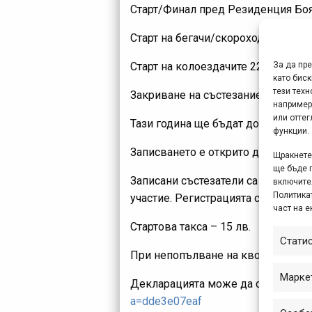
Старт/Финал пред Резиденция Боя
Старт на бегачи/скороходците – 2
За да пр
Старт на колоездачите 22.06.2013 в
като биск
тези техн
Закриване на състезанието 22.06.2
например
или отте
Тази година ще бъдат допуснати до
функции.
Записването е открито до 19.06.20
Щракнете 
ще бъде 
Записани състезатели са само тези,
включите
Политикат
участие. Регистрацията става тук:
част на е
Стартова такса – 15 лв.
Стати
При непопълване на квотата и зап
Марке
Декларацията може да се изтегли 
a=dde3e07eaf